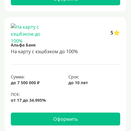
До 80 лет
До 85 лет
Студентам
С 18 лет
5
С 19 лет
Альфа Банк
С 20 лет
На карту с кэшбэком до 100%
С 21 года
С 22 лет
Сумма:
Срок:
С 23 лет
до 7 500 000 ₽
до 10 лет
В декрете
Обеспечение
С обеспечением
Оформить
Без обеспечения