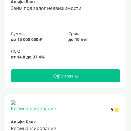
Альфа Банк
17%
Займ под залог недвижимости
18%
19%
Сумма:
Срок:
20%
до 15 000 000 ₽
до 10 лет
Сумма
Большие
На маленькую сумму
Оформить
Больше миллиона (руб)
1000000 руб
5
1200000 руб
Альфа Банк
1300000 руб
Рефинансирование