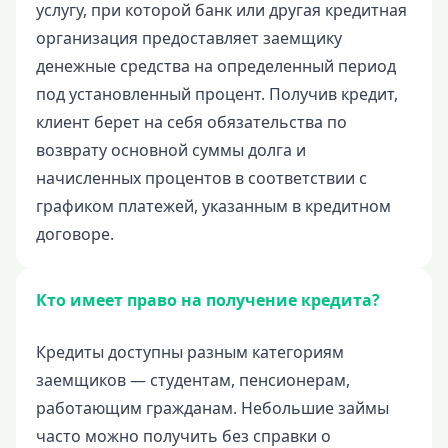
650000 руб
услугу, при которой банк или другая кредитная
организация предоставляет заемщику
700000 руб
денежные средства на определенный период
750000 руб
под установленный процент. Получив кредит,
800000 руб
клиент берет на себя обязательства по
850000 руб
возврату основной суммы долга и
900000 руб
начисленных процентов в соответствии с
950000 руб
графиком платежей, указанным в кредитном
договоре.
Целевые
Ремонт
Кто имеет право на получение кредита?
Строительство дома
Кредиты доступны разным категориям
Газификацию
заемщиков — студентам, пенсионерам,
Лечение
работающим гражданам. Небольшие займы
Стоматология
часто можно получить без справки о