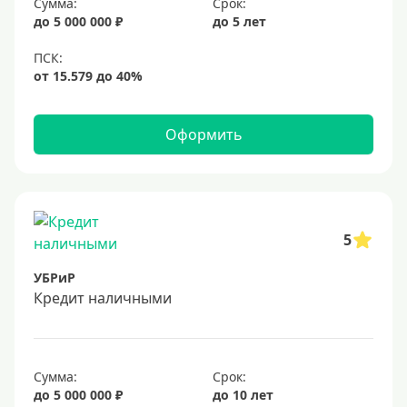
Сумма:
Срок:
15000 руб
до 5 000 000 ₽
до 5 лет
18000 руб
20 тысяч
25000 руб
30 тысяч
Оформить
40000 руб
50 тысяч
60000 руб
70000 руб
5
75000 руб
УБРиР
80000 руб
Кредит наличными
90000 руб
100000 руб
Сумма:
Срок:
120000 руб
до 5 000 000 ₽
до 10 лет