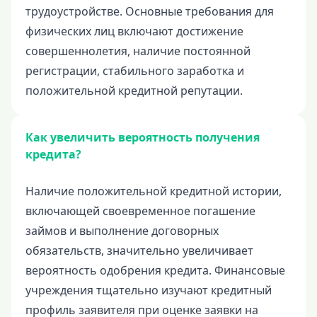
Неотложные нужды
трудоустройстве. Основные требования для
Образование
физических лиц включают достижение
совершеннолетия, наличие постоянной
Обучение за рубежом
регистрации, стабильного заработка и
Отдых
положительной кредитной репутации.
Свадьбы
Нецелевые кредиты
Как увеличить вероятность получения
Целевые кредиты
кредита?
Ремонт автомобиля
Рефинансирование существующих займов
Наличие положительной кредитной истории,
включающей своевременное погашение
Рефинансирование
займов и выполнение договорных
обязательств, значительно увеличивает
вероятность одобрения кредита. Финансовые
учреждения тщательно изучают кредитный
профиль заявителя при оценке заявки на