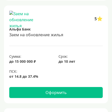
Без залога
В банке под залог
5
Под залог недвижимости
Альфа Банк
Срок
Заем на обновление жилья
Долгосрочные
Год
Сумма:
Срок:
2 года
до 15 000 000 ₽
до 10 лет
3 года
4 года
5 лет
Оформить
6 лет
7 лет
8 лет