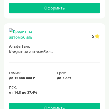
В евро
Оформить
Заемщики
Военнослужащим
Для бюджетников и госслужащих
5
Для зарплатных клиентов
Альфа Банк
Иностранным гражданам
Кредит на автомобиль
Гражданам СНГ
Без прописки
Сумма:
Срок:
Безработным
до 15 000 000 ₽
до 7 лет
Без стажа работы
Для самозанятых
Пенсионерам
До 75 лет
Оформить