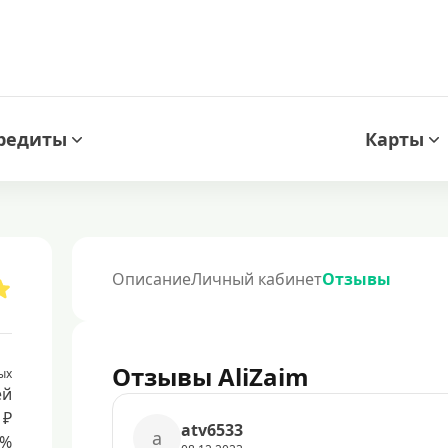
редиты
Карты
Описание
Личный кабинет
Отзывы
Отзывы AliZaim
ых
ей
 ₽
atv6533
a
8%