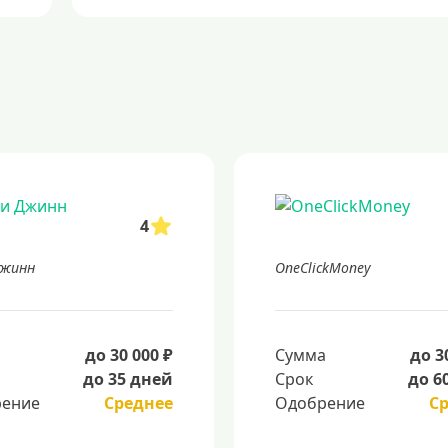
4
Джинн
OneClickMoney
а
до 30 000 ₽
Сумма
до 3
до 35 дней
Срок
до 6
ение
Среднее
Одобрение
С