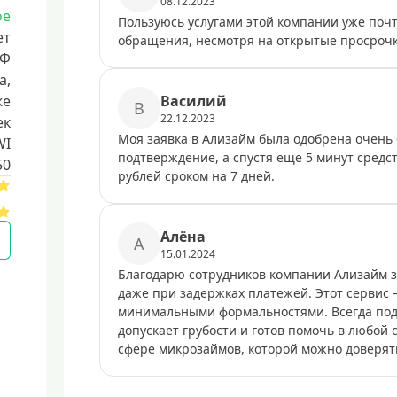
08.12.2023
ое
Пользуюсь услугами этой компании уже почт
ет
обращения, несмотря на открытые просрочки
РФ
a,
же
Василий
В
22.12.2023
ек
Моя заявка в Ализайм была одобрена очень 
WI
подтверждение, а спустя еще 5 минут средст
50
рублей сроком на 7 дней.
Алёна
А
15.01.2024
Благодарю сотрудников компании Ализайм 
даже при задержках платежей. Этот сервис
минимальными формальностями. Всегда под
допускает грубости и готов помочь в любой
сфере микрозаймов, которой можно доверять