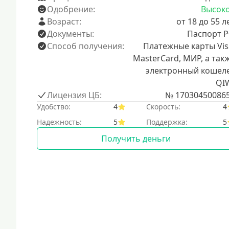
Одобрение:
Высок
Возраст:
от 18 до 55 л
Документы:
Паспорт 
Способ получения:
Платежные карты Vis
MasterCard, МИР, а так
электронный кошел
QI
Лицензия ЦБ:
№ 17030450086
Удобство:
4
Скорость:
4
Надежность:
5
Поддержка:
5
Получить деньги