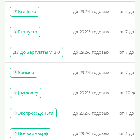
Без фото
Krediska
до 292% годовых
от 5 до 3
K
Без подтверждения дохода
Без справок и поручителей
Екапуста
до 292% годовых
от 7 до 2
Без посредников
Е
Процент
ДЗ До Зарплаты v. 2.0
до 292% годовых
от 7 до 3
Под 1 %
Займер
до 292% годовых
от 7 до 1
З
С пролонгацией (продлением)
Под высокий процент
Joymoney
до 292% годовых
от 10 до 
J
Без комиссии
В рассрочку
ЭкспрессДеньги
до 292% годовых
от 1 до 1
С ежемесячным платежом
Э
Бесплатно
Все займы.рф
до 292% годовых
от 1 до 3
Под низкий процент
З