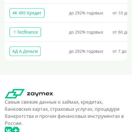
Без процентов
4К 495 Кредит
до 292% годовых
от 10 до 
Первый кредит без переплат
Без процентов на 30 дней
Tezfinance
до 292% годовых
от 60 до 
Под 0 %
T
Условия
АД А Деньги
до 292% годовых
от 7 до 3
С опцией досрочного погашения долга
Без страховок и комиссий
Со страховкой
Повторный
Надежные
Самые свежие данные о займах, кредитах,
банковских картах, страховых услугах, процедуре
Без обмана
банкротства и прочих финансовых инструментах в
Без предоплат
России.
Без электронной почты