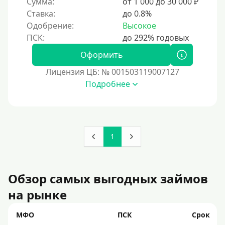
Сумма:
от 1 000 до 30 000 ₽
Для ИП
Ставка:
до 0.8%
Для бизнеса
Одобрение:
Высокое
Документы
Оформить
Без документов
Лицензия ЦБ: № 001503119007127
Подробнее
По ИНН
По загранпаспорту
По военному билету
По водительскому удостоверению
1
По СНИЛСу
Без СНИЛСа
Обзор самых выгодных займов
По паспорту
на рынке
Без паспорта
По фото
МФО
ПСК
Срок