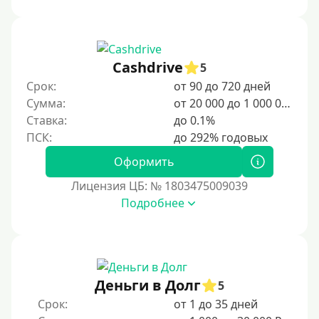
Под ПТС мотоцикла
Под ПТС спецтехники
Cashdrive
Под ПТС грузового автомобиля
5
Срок:
от 90 до 720 дней
Авто без ПТС
Сумма:
от 20 000 до 1 000 000 ₽
Ставка:
до 0.1%
Цель
На Новый Год
Оформить
Чтобы улучшить кредитную историю, важно
Лицензия ЦБ: № 1803475009039
своевременно погашать долги, избегать просрочек и
Подробнее
регулярно проверять кредитный отчет. Также можно
воспользоваться кредитными картами с небольшим
лимитом, чтобы постепенно восстановить
репутацию.
Для закрытия прочих кредитных обязательств
Деньги в Долг
5
До зарплаты
Срок:
от 1 до 35 дней