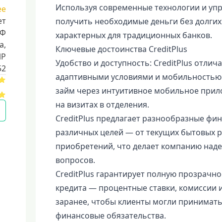
Используя современные технологии и упр
ее
ет
получить необходимые деньги без долгих
РФ
характерных для традиционных банков.
a,
Ключевые достоинства CreditPlus
ИР
Удобство и доступность: CreditPlus отли
52
адаптивными условиями и мобильностью 
займ через интуитивное мобильное прил
на визитах в отделения.
CreditPlus предлагает разнообразные фи
различных целей — от текущих бытовых 
приобретений, что делает компанию на
вопросов.
CreditPlus гарантирует полную прозрачно
кредита — процентные ставки, комиссии 
заранее, чтобы клиенты могли принимат
финансовые обязательства.