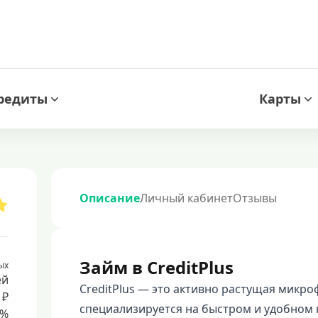
редиты
Карты
Описание
Личный кабинет
Отзывы
Займ в CreditPlus
ых
ей
CreditPlus — это активно растущая микр
 ₽
специализируется на быстром и удобном 
8%