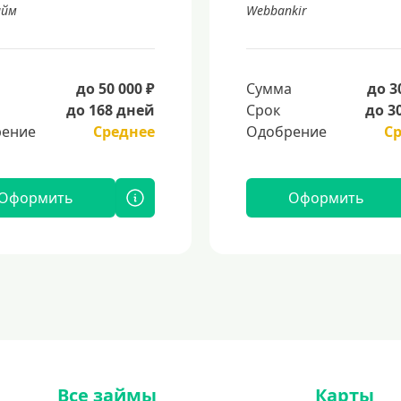
айм
Webbankir
а
до 50 000 ₽
Сумма
до 3
до 168 дней
Срок
до 3
ение
Среднее
Одобрение
С
Оформить
Оформить
Все займы
Карты