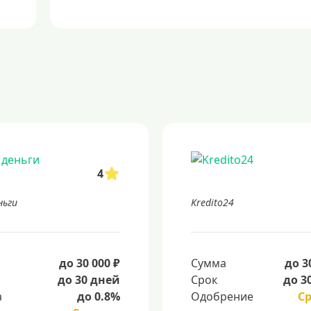
4
ньги
Kredito24
а
до 30 000 ₽
Сумма
до 3
до 30 дней
Срок
до 3
а
до 0.8%
Одобрение
С