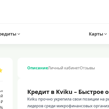
редиты
Карты
Описание
Личный кабинет
Отзывы
Кредит в Kviku – Быстрое
ых
ей
Kviku прочно укрепила свои позиции на 
 ₽
лидеров среди микрофинансовых организ
8%