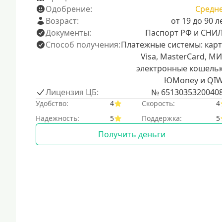
Одобрение:
Средн
Возраст:
от 19 до 90 л
Документы:
Паспорт РФ и СНИ
Способ получения:
Платежные системы: кар
Visa, MasterCard, МИ
электронные кошель
ЮMoney и QIW
Лицензия ЦБ:
№ 6513035320040
Удобство:
4
Скорость:
4
Надежность:
5
Поддержка:
5
Получить деньги