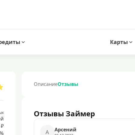
редиты
Карты
Описание
Отзывы
Отзывы Займер
ых
ей
 ₽
Арсений
А
8%