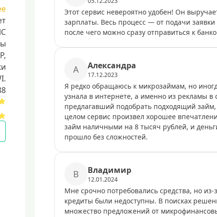
05.12.2023
ее
Этот сервис невероятно удобен! Он выручает
ет
зарплаты. Весь процесс — от подачи заявки
ЛС
после чего можно сразу отправиться к банк
ты
Р,
Александра
ки
А
17.12.2023
I.
Я редко обращаюсь к микрозаймам, но иногд
88
узнала в интернете, а именно из рекламы в 
предлагавший подобрать подходящий займ, и
целом сервис произвел хорошее впечатление
займ наличными на 8 тысяч рублей, и день
прошло без сложностей.
Владимир
В
12.01.2024
Мне срочно потребовались средства, но из-
кредиты были недоступны. В поисках решений
множество предложений от микрофинансовы