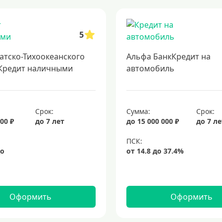
авки и сроки погашения. выгодные предложения от банков, требования к 
ублей
кредиты с минимальными ставками
подать заявку на кредит с
5
 для возведения собственного дома. получите кредит на строительство
нт
кредиты на 5 лет
кредит на 3 года
потребительские кредиты
атско-Тихоокеанского
Альфа БанкКредит на
дит
подбор кредита
Кредит наличными
автомобиль
Срок:
Сумма:
Срок:
00 ₽
до 7 лет
до 15 000 000 ₽
до 7 л
Оформить
Оформить