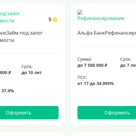
5
анкЗайм под залог
Альфа БанкРефинансир
мости
Сумма:
Срок:
до 7 500 000 ₽
до 7 л
Срок:
 000 ₽
до 10 лет
Оформить
Оформить