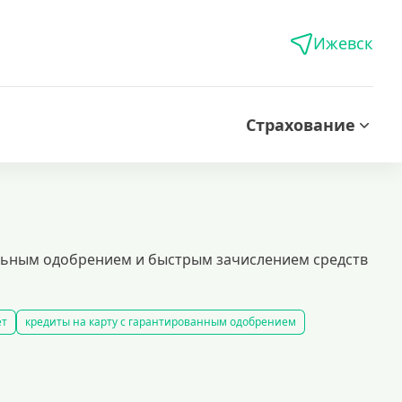
Ижевск
Страхование
альным одобрением и быстрым зачислением средств
ет
кредиты на карту с гарантированным одобрением
 кредитов
лучшие предложения по кредитам
едиты безработным
кредит 100000 рублей