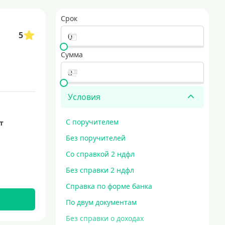
заемщикам и способы снижения финансовой нагрузки.
Срок
разу в несколько банков
образовательные кредиты
5
 с минимальными процентными ставками и длительным сроком погашения.
кредит за 5 минут
Сумма
Условия
С поручителем
ет
Без поручителей
Со справкой 2 ндфл
Без справки 2 ндфл
Справка по форме банка
По двум документам
Без справки о доходах