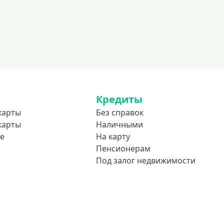
До 80 лет
До 85 лет
Студентам
С 18 лет
С 19 лет
С 20 лет
Кредиты
С 21 года
карты
Без справок
С 22 лет
карты
Наличными
е
На карту
С 23 лет
Пенсионерам
В декрете
Под залог недвижимости
Обеспечение
С обеспечением
Без обеспечения