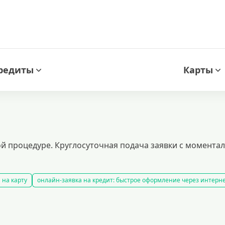
редиты
Карты
й процедуре. Круглосуточная подача заявки с момент
 на карту
онлайн-заявка на кредит: быстрое оформление через интерн
 транспортного средства
кредитный калькулятор
рефинансирование
ения доходов
кредиты пенсионерам
кредиты на 1000000 рублей
кр