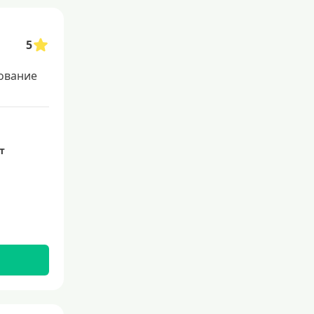
Со 100 процентным одобрением
Льготные для физических лиц
5
Самые выгодные
Онлайн заявка
ование
Заявка во все банки
Способы выдачи
ет
Не выходя из дома
С доставкой на дом
Наличными
Онлайн на карту
Валюта
В долларах США