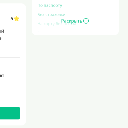
По паспорту
Без страховки
5
Раскрыть
На карту без отказа
ый
Без отказа
е
В день обращения
С высоким уровнем кредитной
задолженности
Экспресс
За час
лет
Быстрые
С действующим кредитом
С просрочками
Без кредитной истории
Сложности с кредитной историей