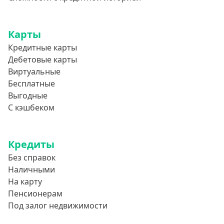
800000 руб
850000 руб
Карты
900000 руб
Кредитные карты
950000 руб
Дебетовые карты
Виртуальные
Целевые
Бесплатные
Выгодные
Ремонт
С кэшбеком
Строительство дома
Газификацию
Кредиты
Лечение
Без справок
Стоматология
Наличными
На карту
Неотложные нужды
Пенсионерам
Образование
Под залог недвижимости
Обучение за рубежом