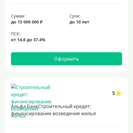
Срок
Сумма:
Срок:
до 15 000 000 ₽
до 10 лет
Долгосрочные
Год
2 года
3 года
Оформить
4 года
5 лет
6 лет
7 лет
5
8 лет
Альфа БанкСтроительный кредит:
9 лет
финансирование возведения жилья
10 лет
15 лет