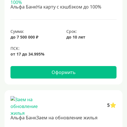
С 18 лет
Альфа БанкНа карту с кэшбэком до 100%
С 19 лет
С 20 лет
С 21 года
Сумма:
Срок:
до 7 500 000 ₽
до 10 лет
С 22 лет
С 23 лет
В декрете
Оформить
Обеспечение
С обеспечением
Без обеспечения
Без залога
5
В банке под залог
Альфа БанкЗаем на обновление жилья
Под залог недвижимости