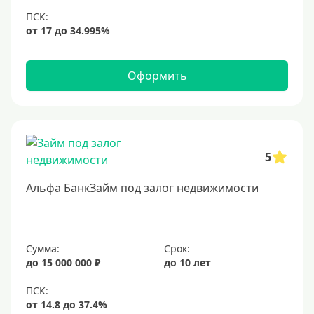
6,9%
7%
8%
Оформить
9%
10%
11%
12%
5
13%
Альфа БанкЗайм под залог недвижимости
14%
15%
16%
Сумма:
Срок:
до 15 000 000 ₽
до 10 лет
17%
18%
19%