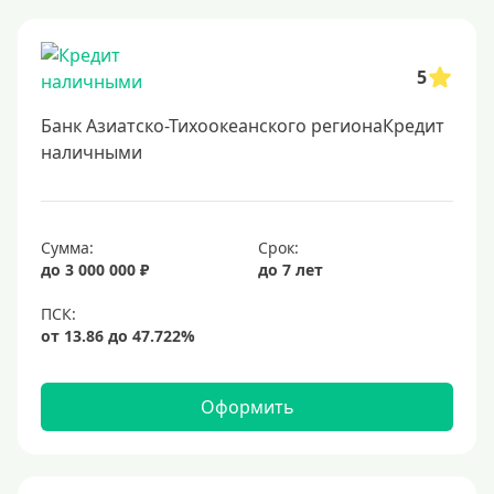
Онлайн заявка
Заявка во все банки
5
Способы выдачи
Банк Азиатско-Тихоокеанского регионаКредит
Не выходя из дома
наличными
С доставкой на дом
Наличными
Сумма:
Срок:
Онлайн на карту
до 3 000 000 ₽
до 7 лет
Валюта
В долларах США
В евро
Оформить
Заемщики