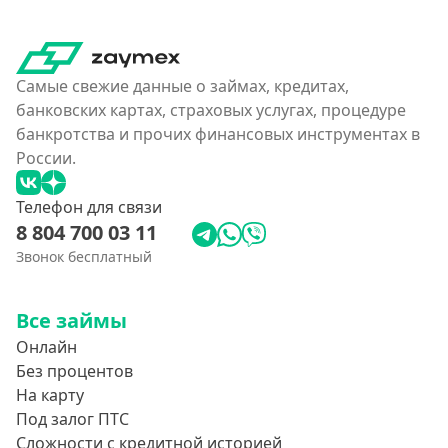
160000 руб
180000 руб
200000 руб
Самые свежие данные о займах, кредитах,
250000 руб
банковских картах, страховых услугах, процедуре
банкротства и прочих финансовых инструментах в
300000 руб
России.
350 тысяч
400000 руб
Телефон для связи
8 804 700 03 11
4500000 руб
Звонок бесплатный
500000 руб
550000 руб
Все займы
600 тысяч
Онлайн
650000 руб
Без процентов
700000 руб
На карту
Под залог ПТС
750000 руб
Сложности с кредитной историей