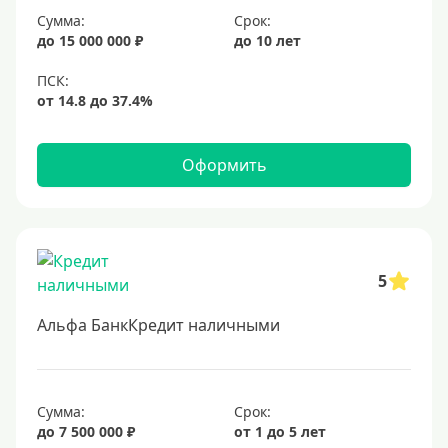
Сумма:
Срок:
20 лет
до 15 000 000 ₽
до 10 лет
25 лет
30 лет
Месяц
2 месяца
Оформить
3 месяца
6 месяцев
Ставка
5
Низкий процент
Альфа БанкКредит наличными
4%
5%
6%
Сумма:
Срок:
до 7 500 000 ₽
от 1 до 5 лет
6,5%