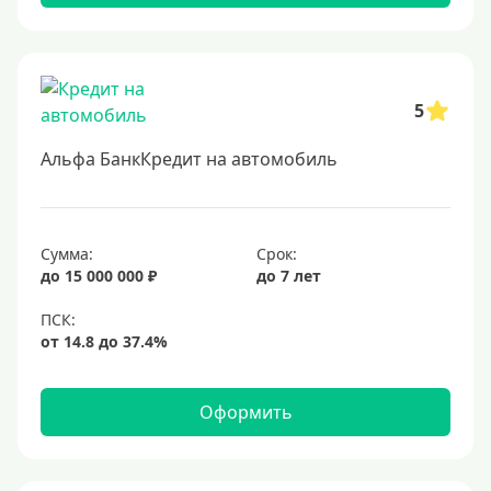
Заемщики
Военнослужащим
5
Для бюджетников и госслужащих
Для зарплатных клиентов
Альфа БанкКредит на автомобиль
Иностранным гражданам
Гражданам СНГ
Сумма:
Срок:
Без прописки
до 15 000 000 ₽
до 7 лет
Безработным
Без стажа работы
Для самозанятых
Пенсионерам
Оформить
До 75 лет
До 80 лет