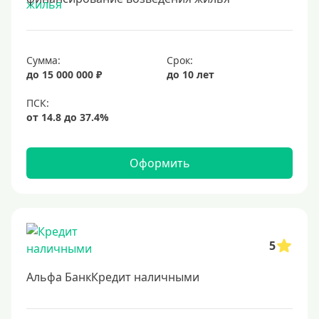
10 лет
15 лет
Сумма:
Срок:
20 лет
до 15 000 000 ₽
до 10 лет
25 лет
30 лет
Месяц
2 месяца
Оформить
3 месяца
6 месяцев
Ставка
5
Низкий процент
Альфа БанкКредит наличными
4%
5%