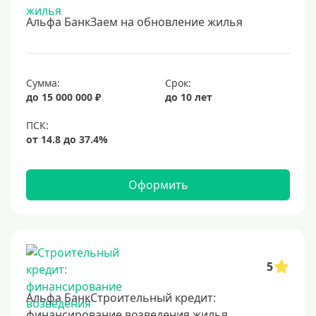
В банке под залог
Альфа БанкЗаем на обновление жилья
Под залог недвижимости
Срок
Сумма:
Срок:
до 15 000 000 ₽
до 10 лет
Долгосрочные
Год
2 года
3 года
Оформить
4 года
5 лет
6 лет
7 лет
5
8 лет
Альфа БанкСтроительный кредит:
9 лет
финансирование возведения жилья