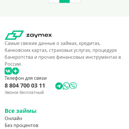
140000 руб
150000 руб
160000 руб
180000 руб
200000 руб
Самые свежие данные о займах, кредитах,
250000 руб
банковских картах, страховых услугах, процедуре
банкротства и прочих финансовых инструментах в
300000 руб
России.
350 тысяч
400000 руб
Телефон для связи
8 804 700 03 11
4500000 руб
Звонок бесплатный
500000 руб
550000 руб
Все займы
600 тысяч
Онлайн
650000 руб
Без процентов