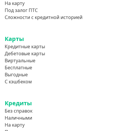
700000 руб
На карту
Под залог ПТС
750000 руб
Сложности с кредитной историей
800000 руб
850000 руб
Карты
900000 руб
Кредитные карты
950000 руб
Дебетовые карты
Виртуальные
Целевые
Бесплатные
Выгодные
Ремонт
С кэшбеком
Строительство дома
Газификацию
Кредиты
Лечение
Без справок
Стоматология
Наличными
На карту
Неотложные нужды