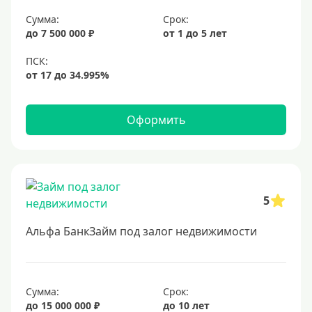
6%
Сумма:
Срок:
до 7 500 000 ₽
от 1 до 5 лет
6,5%
6,9%
7%
8%
Оформить
9%
10%
11%
12%
5
13%
Альфа БанкЗайм под залог недвижимости
14%
15%
16%
Сумма:
Срок:
до 15 000 000 ₽
до 10 лет
17%