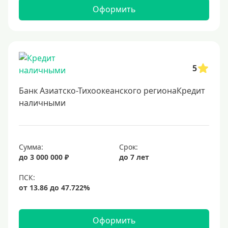
Льготные для физических лиц
Оформить
Самые выгодные
Онлайн заявка
Заявка во все банки
5
Способы выдачи
Банк Азиатско-Тихоокеанского регионаКредит
Не выходя из дома
наличными
С доставкой на дом
Наличными
Сумма:
Срок:
Онлайн на карту
до 3 000 000 ₽
до 7 лет
Валюта
В долларах США
В евро
Оформить