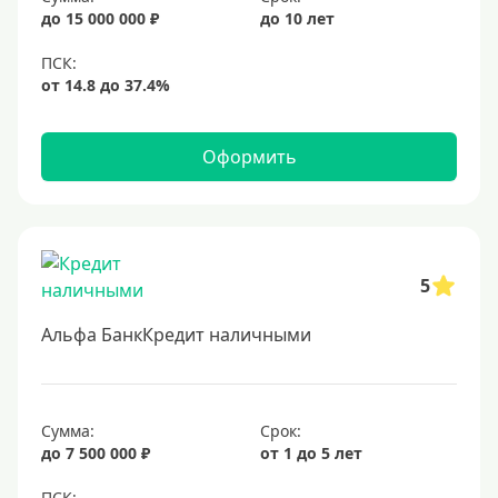
до 15 000 000 ₽
до 10 лет
25 лет
30 лет
Месяц
2 месяца
Оформить
3 месяца
6 месяцев
Ставка
5
Низкий процент
Альфа БанкКредит наличными
4%
5%
6%
Сумма:
Срок:
до 7 500 000 ₽
от 1 до 5 лет
6,5%