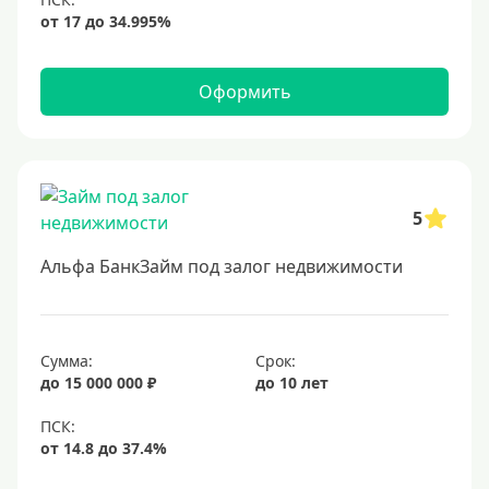
6,9%
7%
8%
Оформить
9%
10%
11%
12%
5
13%
Альфа БанкЗайм под залог недвижимости
14%
15%
16%
Сумма:
Срок:
до 15 000 000 ₽
до 10 лет
17%
18%
19%