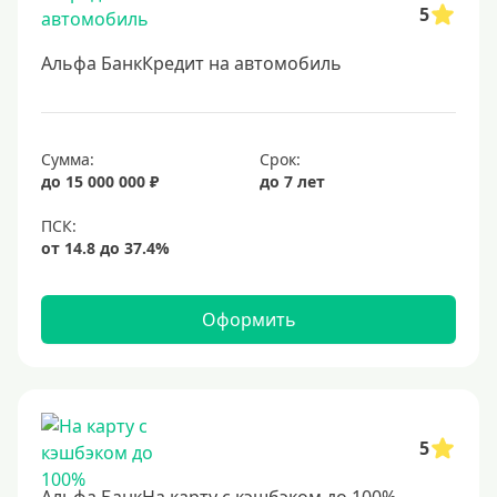
5
Для бюджетников и госслужащих
Для зарплатных клиентов
Альфа БанкКредит на автомобиль
Иностранным гражданам
Гражданам СНГ
Сумма:
Срок:
Без прописки
до 15 000 000 ₽
до 7 лет
Безработным
Без стажа работы
Для самозанятых
Пенсионерам
Оформить
До 75 лет
До 80 лет
До 85 лет
5
Студентам
С 18 лет