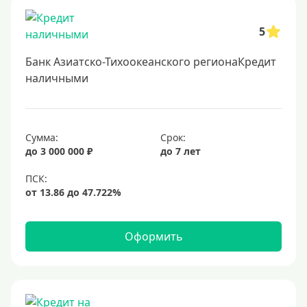
Заявка во все банки
5
Способы выдачи
Банк Азиатско-Тихоокеанского регионаКредит
Не выходя из дома
наличными
С доставкой на дом
Наличными
Сумма:
Срок:
Онлайн на карту
до 3 000 000 ₽
до 7 лет
Валюта
В долларах США
В евро
Оформить
Заемщики
Военнослужащим