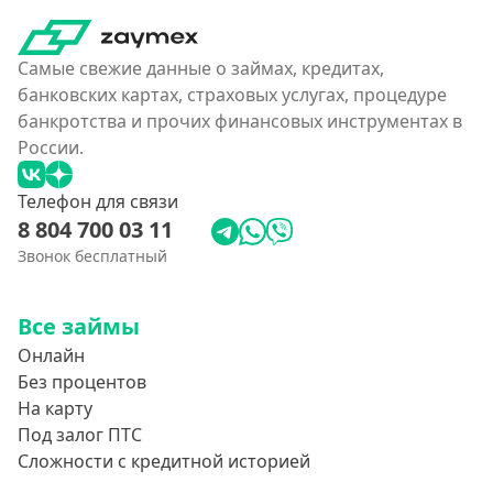
180000 руб
200000 руб
Самые свежие данные о займах, кредитах,
250000 руб
банковских картах, страховых услугах, процедуре
банкротства и прочих финансовых инструментах в
300000 руб
России.
350 тысяч
400000 руб
Телефон для связи
8 804 700 03 11
4500000 руб
Звонок бесплатный
500000 руб
550000 руб
Все займы
600 тысяч
Онлайн
650000 руб
Без процентов
700000 руб
На карту
Под залог ПТС
750000 руб
Сложности с кредитной историей
800000 руб