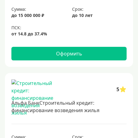
Срок
Сумма:
Срок:
до 15 000 000 ₽
до 10 лет
Долгосрочные
Год
2 года
3 года
Оформить
4 года
5 лет
6 лет
7 лет
5
8 лет
Альфа БанкСтроительный кредит:
9 лет
финансирование возведения жилья
10 лет
15 лет
Сумма:
Срок:
20 лет