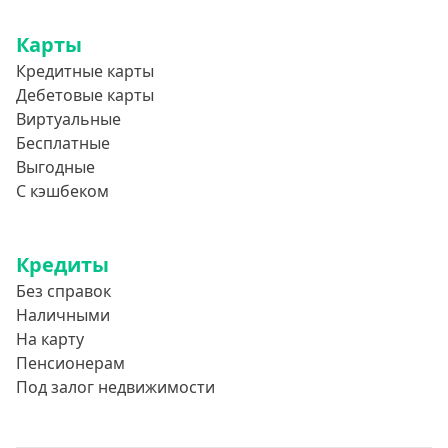
850000 руб
Карты
900000 руб
Кредитные карты
950000 руб
Дебетовые карты
Виртуальные
Целевые
Бесплатные
Выгодные
Ремонт
С кэшбеком
Строительство дома
Газификацию
Кредиты
Лечение
Без справок
Стоматология
Наличными
На карту
Неотложные нужды
Пенсионерам
Образование
Под залог недвижимости
Обучение за рубежом
Отдых