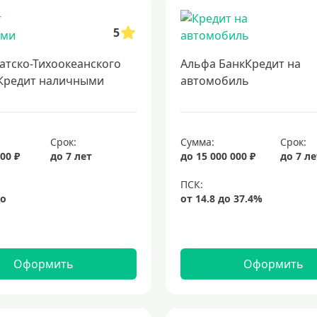
ублей
кредиты с минимальными ставками
подать заявку на кредит с
5
 для возведения собственного дома. получите кредит на строительство
нт
кредиты на 5 лет
кредит на 3 года
потребительские кредиты
атско-Тихоокеанского
Альфа БанкКредит на
дит
подбор кредита
Кредит наличными
автомобиль
Срок:
Сумма:
Срок:
00 ₽
до 7 лет
до 15 000 000 ₽
до 7 л
Оформить
Оформить