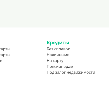
До 85 лет
Студентам
С 18 лет
С 19 лет
С 20 лет
Кредиты
С 21 года
карты
Без справок
С 22 лет
карты
Наличными
е
На карту
С 23 лет
Пенсионерам
В декрете
Под залог недвижимости
Обеспечение
С обеспечением
Без обеспечения
Без залога