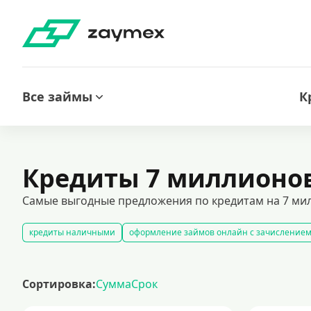
Все займы
К
Кредиты 7 миллионо
Самые выгодные предложения по кредитам на 7 мил
кредиты наличными
оформление займов онлайн с зачислением
все займы под залог недвижимости
автокредитование под залог
кредиты при плохой кредитной истории
кредиты без подтвержд
Сортировка:
Сумма
Срок
кредит на 300000 рублей
кредит на 2 миллиона рублей: условия получения, процентные ст