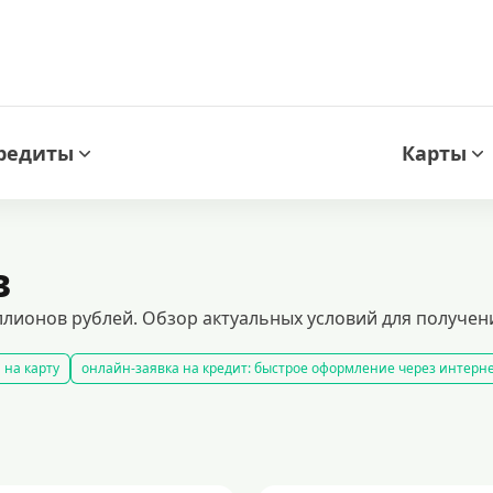
редиты
Карты
в
лионов рублей. Обзор актуальных условий для получен
 на карту
онлайн-заявка на кредит: быстрое оформление через интерн
 транспортного средства
кредитный калькулятор
рефинансирование
ения доходов
кредиты пенсионерам
кредиты на 1000000 рублей
кр
авки и сроки погашения. выгодные предложения от банков, требования к 