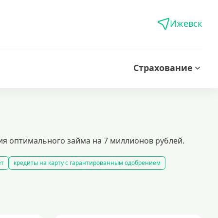
Ижевск
Страхование
ия оптимального займа на 7 миллионов рублей.
ет
кредиты на карту с гарантированным одобрением
 кредитов
лучшие предложения по кредитам
едиты безработным
кредит 100000 рублей
заемщикам и способы снижения финансовой нагрузки.