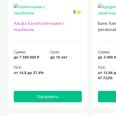
кредит на 500000 рублей
кредиты с 18 лет
кредит на 200000 р
5
финансирование строительства жилья: выгодные условия ипотеки
кредиты без залога
кредиты для самозанятых
кредит на ремо
Альфа БанкНаличными с
Банк Ази
кредит наличными для любых ваших потребностей
срочный кре
кэшбеком
региона
Сумма:
Срок:
Сумма:
до 7 500 000 ₽
до 10 лет
до 3 000 0
Оформить