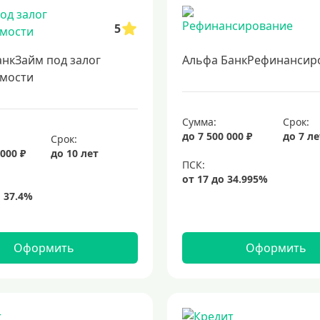
5
анкЗайм под залог
Альфа БанкРефинансир
мости
Сумма:
Срок:
до 7 500 000 ₽
до 7 л
Срок:
 000 ₽
до 10 лет
Оформить
Оформить