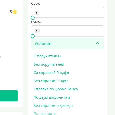
Срок
разу в несколько банков
образовательные кредиты
5
 с минимальными процентными ставками и длительным сроком погашения.
кредит за 5 минут
Сумма
Условия
С поручителем
ет
Без поручителей
Со справкой 2 ндфл
Без справки 2 ндфл
Справка по форме банка
По двум документам
Без справки о доходах
По паспорту