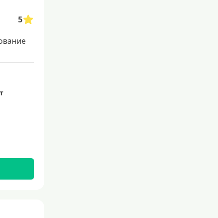
Льготные для физических лиц
5
Самые выгодные
Онлайн заявка
ование
Заявка во все банки
Способы выдачи
ет
Не выходя из дома
С доставкой на дом
Наличными
Онлайн на карту
Валюта
В долларах США
В евро