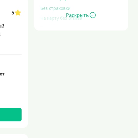
Без страховки
5
Раскрыть
На карту без отказа
ый
Без отказа
е
В день обращения
С высоким уровнем кредитной
задолженности
Экспресс
За час
лет
Быстрые
С действующим кредитом
С просрочками
Без кредитной истории
Сложности с кредитной историей
Со 100 процентным одобрением