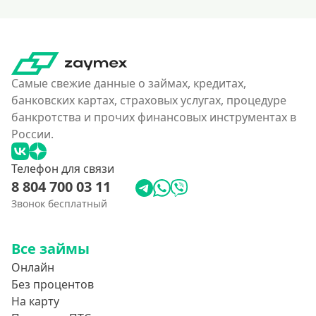
150000 руб
160000 руб
180000 руб
200000 руб
Самые свежие данные о займах, кредитах,
250000 руб
банковских картах, страховых услугах, процедуре
банкротства и прочих финансовых инструментах в
300000 руб
России.
350 тысяч
400000 руб
Телефон для связи
8 804 700 03 11
4500000 руб
Звонок бесплатный
500000 руб
550000 руб
Все займы
600 тысяч
Онлайн
650000 руб
Без процентов
700000 руб
На карту