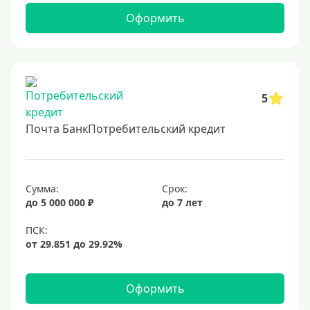
1700000 руб
Оформить
2 миллиона
2500000 руб
3 млн
3500000 руб
5
4 миллиона
Почта БанкПотребительский кредит
4500000 руб
5 млн
5500000 руб
Сумма:
Срок:
6 млн
до 5 000 000 ₽
до 7 лет
6500000 руб
7 миллионов
8 миллионов
Оформить
9000000 руб