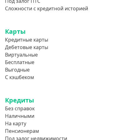
Под залог ПТС
750000 руб
Сложности с кредитной историей
800000 руб
850000 руб
Карты
900000 руб
Кредитные карты
950000 руб
Дебетовые карты
Виртуальные
Целевые
Бесплатные
Выгодные
Ремонт
С кэшбеком
Строительство дома
Газификацию
Кредиты
Лечение
Без справок
Стоматология
Наличными
На карту
Неотложные нужды
Пенсионерам
Образование
Под залог недвижимости