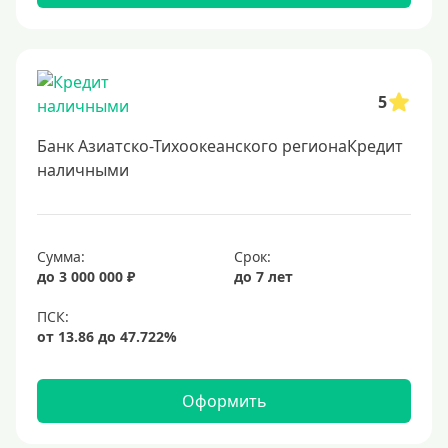
Самые выгодные
Онлайн заявка
Заявка во все банки
5
Способы выдачи
Банк Азиатско-Тихоокеанского регионаКредит
Не выходя из дома
наличными
С доставкой на дом
Наличными
Сумма:
Срок:
Онлайн на карту
до 3 000 000 ₽
до 7 лет
Валюта
В долларах США
В евро
Оформить
Заемщики