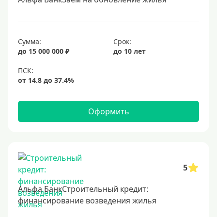
Под залог недвижимости
Срок
Сумма:
Срок:
до 15 000 000 ₽
до 10 лет
Долгосрочные
Год
2 года
3 года
Оформить
4 года
5 лет
6 лет
7 лет
5
8 лет
Альфа БанкСтроительный кредит:
9 лет
финансирование возведения жилья
10 лет