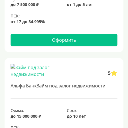
до 7 500 000 ₽
от 1 до 5 лет
6,5%
6,9%
7%
8%
Оформить
9%
10%
11%
12%
5
13%
Альфа БанкЗайм под залог недвижимости
14%
15%
16%
Сумма:
Срок:
до 15 000 000 ₽
до 10 лет
17%
18%