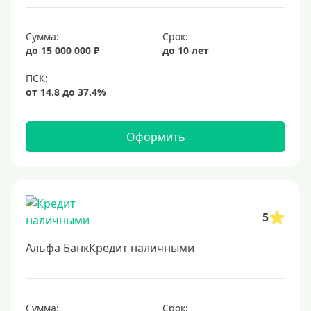
15 лет
Сумма:
Срок:
20 лет
до 15 000 000 ₽
до 10 лет
25 лет
30 лет
Месяц
2 месяца
Оформить
3 месяца
6 месяцев
Ставка
5
Низкий процент
Альфа БанкКредит наличными
4%
5%
6%
Сумма:
Срок: