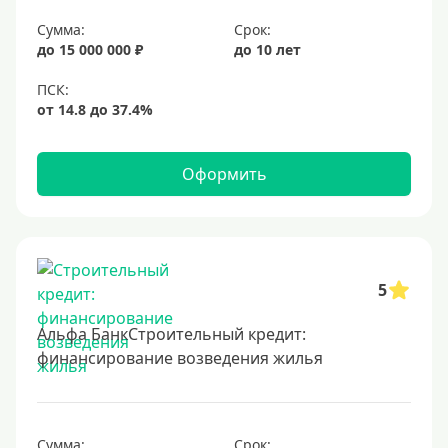
Срок
Сумма:
Срок:
до 15 000 000 ₽
до 10 лет
Долгосрочные
Год
2 года
3 года
Оформить
4 года
5 лет
6 лет
7 лет
5
8 лет
Альфа БанкСтроительный кредит:
9 лет
финансирование возведения жилья
10 лет
15 лет
Сумма:
Срок:
20 лет