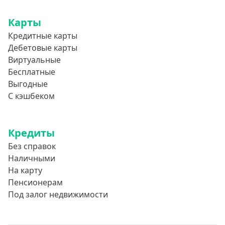
850000 руб
Карты
900000 руб
Кредитные карты
950000 руб
Дебетовые карты
Виртуальные
Целевые
Бесплатные
Выгодные
Ремонт
С кэшбеком
Строительство дома
Газификацию
Кредиты
Лечение
Без справок
Стоматология
Наличными
На карту
Неотложные нужды
Пенсионерам
Образование
Под залог недвижимости
Обучение за рубежом
Отдых