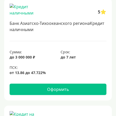
Заявка во все банки
5
Способы выдачи
Банк Азиатско-Тихоокеанского регионаКредит
Не выходя из дома
наличными
С доставкой на дом
Наличными
Сумма:
Срок:
Онлайн на карту
до 3 000 000 ₽
до 7 лет
Валюта
В долларах США
В евро
Оформить
Заемщики
Военнослужащим