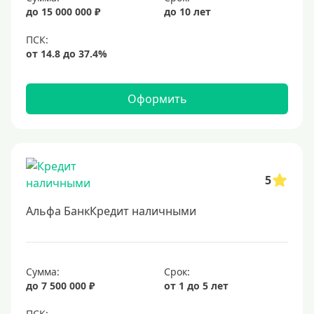
до 15 000 000 ₽
до 10 лет
25 лет
30 лет
Месяц
2 месяца
Оформить
3 месяца
6 месяцев
Ставка
5
Низкий процент
Альфа БанкКредит наличными
4%
5%
6%
Сумма:
Срок:
до 7 500 000 ₽
от 1 до 5 лет
6,5%