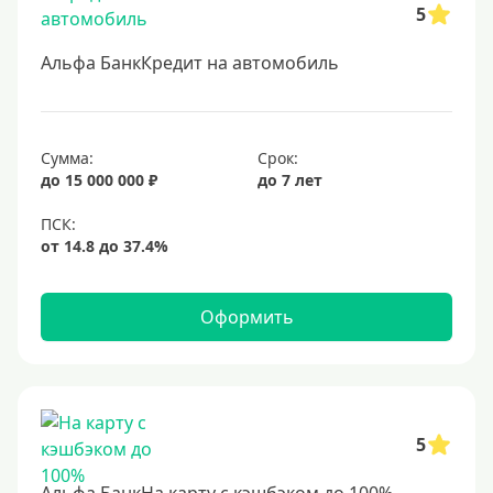
5
Для бюджетников и госслужащих
Для зарплатных клиентов
Альфа БанкКредит на автомобиль
Иностранным гражданам
Гражданам СНГ
Сумма:
Срок:
Без прописки
до 15 000 000 ₽
до 7 лет
Безработным
Без стажа работы
Для самозанятых
Пенсионерам
Оформить
До 75 лет
До 80 лет
До 85 лет
5
Студентам
С 18 лет