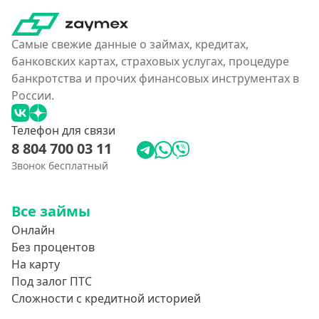
180000 руб
200000 руб
Самые свежие данные о займах, кредитах,
250000 руб
банковских картах, страховых услугах, процедуре
банкротства и прочих финансовых инструментах в
300000 руб
России.
350 тысяч
400000 руб
Телефон для связи
8 804 700 03 11
4500000 руб
Звонок бесплатный
500000 руб
550000 руб
Все займы
600 тысяч
Онлайн
650000 руб
Без процентов
700000 руб
На карту
Под залог ПТС
750000 руб
Сложности с кредитной историей
800000 руб