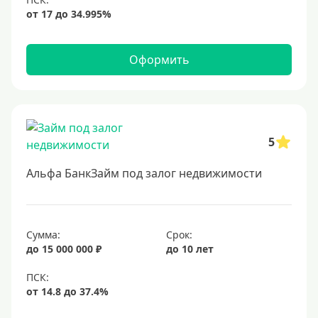
6,9%
7%
8%
Оформить
9%
10%
11%
12%
5
13%
Альфа БанкЗайм под залог недвижимости
14%
15%
16%
Сумма:
Срок:
до 15 000 000 ₽
до 10 лет
17%
18%
19%