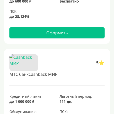
до 600 000 ₽
Бесплатно
Черные
Виртуальные
Тип бонусов
Оформить
С бонусами
С кэшбеком
С кэшбэком на АЗС
С милями
5
МТС банкCashback МИР
Цель
Для игр
Для покупок
Кредитный лимит:
Льготный период:
до 1 000 000 ₽
111 дн.
Для путешествий
Обслуживание: