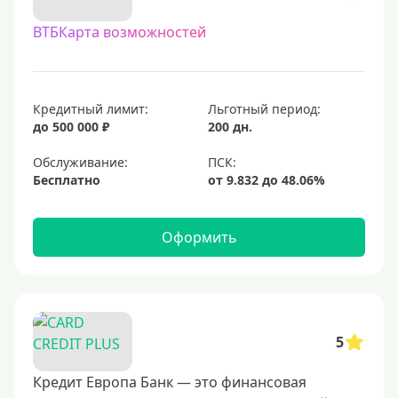
С овердрафтом
ВТБКарта возможностей
С процентом на остаток
С низким процентом
Без процентов
Кредитный лимит:
Льготный период:
Доступные
до 500 000 ₽
200 дн.
Обслуживание:
Сумма (рублей)
Бесплатно
5000 руб
10000 руб
Оформить
15000 руб
20000 руб
25000 руб
5
30000 руб
40000 руб
Кредит Европа Банк — это финансовая