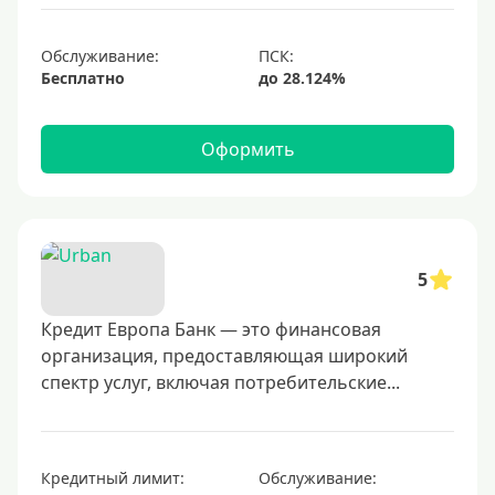
1000000 руб
С небольшим лимитом
Обслуживание:
Бесплатно
С большим лимитом
Безлимитные
Оформить
Тип карты
Mastercard
Visa
5
Visa Classic
Кредит Европа Банк — это финансовая
UnionPay
организация, предоставляющая широкий
Мир
спектр услуг, включая потребительские...
Премиум
Platinum
Золотые
Кредитный лимит:
Обслуживание: