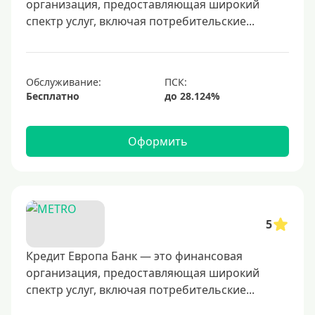
организация, предоставляющая широкий
50000 руб
спектр услуг, включая потребительские...
60000 руб
70000 руб
80000 руб
Обслуживание:
Бесплатно
100000 руб
150000 руб
Оформить
200000 руб
250000 руб
300000 руб
350000 руб
5
400000 руб
500000 руб
Кредит Европа Банк — это финансовая
организация, предоставляющая широкий
600000 руб
спектр услуг, включая потребительские...
700000 руб