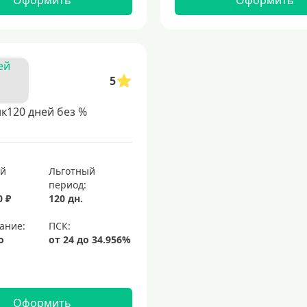
Оформить
Оформить
5
к120 дней без %
ый
Льготный
период:
0 ₽
120 дн.
ание:
о
Оформить