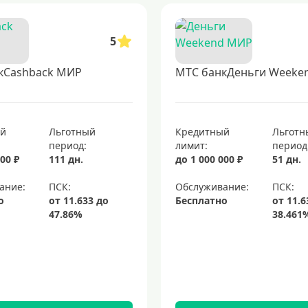
5
кCashback МИР
МТС банкДеньги Weeke
ый
Льготный
Кредитный
Льготн
период:
лимит:
период
00 ₽
111 дн.
до 1 000 000 ₽
51 дн.
ание:
Обслуживание:
о
Бесплатно