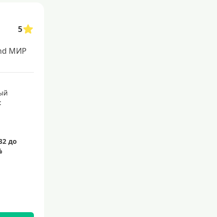
С 21 года
С 22 лет
5
С 23 лет
nd МИР
Для самозанятых
Беспроцентный период (льгот
ый
ное кредитование)
:
С льготным периодом
50 дней
55 дней
На 60 дней
На 90 дней
100 дней
110 дней
120 дней