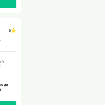
145 дней
150 дней
180 дней
200 дней
5
240 дней
с
На 365 дней
Преимущества
ый
:
С большим лимитом
По почте
Со снятием наличных
С доставкой на дом
Без посещения банка
Без электронной почты