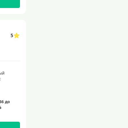
С бесплатным обслуживанием
С овердрафтом
С процентом на остаток
5
С низким процентом
Без процентов
Доступные
Сумма (рублей)
ый
:
5000 руб
10000 руб
15000 руб
20000 руб
25000 руб