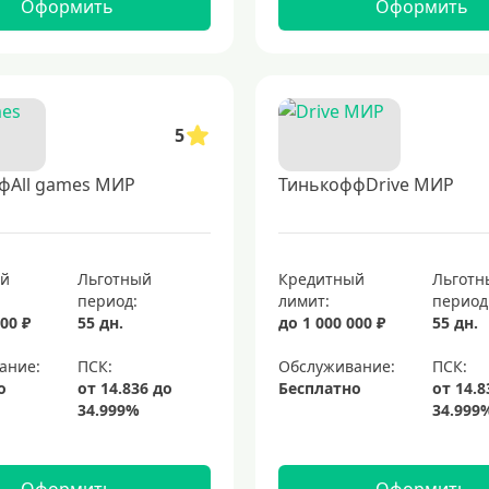
Оформить
Оформить
5
фAll games МИР
ТинькоффDrive МИР
ый
Льготный
Кредитный
Льготн
период:
лимит:
период
00 ₽
55 дн.
до 1 000 000 ₽
55 дн.
ание:
Обслуживание:
о
Бесплатно