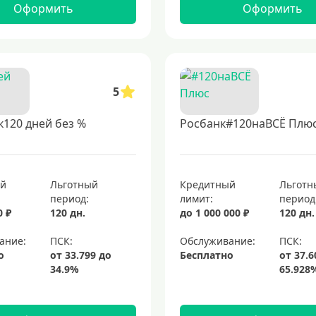
Оформить
Оформить
5
120 дней без %
Росбанк#120наВСЁ Плю
ый
Льготный
Кредитный
Льготн
период:
лимит:
период
0 ₽
120 дн.
до 1 000 000 ₽
120 дн.
ание:
Обслуживание:
о
Бесплатно