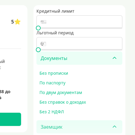
бный финансовый инструмент для тех, кто хочет управлять своими расход
Кредитный лимит
5
авку курьером, что экономит время и позволяет получить карту в удобное
рты с выгодными условиями
Льготный период
е по всему миру. они предоставляют держателям множество преимуществ,
Документы
ый
:
Без прописки
По паспорту
По двум документам
Без справок о доходах
Без 2 НДФЛ
Заемщик