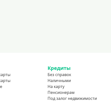
600000 руб
700000 руб
1000000 руб
С небольшим лимитом
С большим лимитом
Безлимитные
Тип карты
Mastercard
Кредиты
Visa
карты
Без справок
карты
Наличными
Visa Classic
е
На карту
UnionPay
Пенсионерам
Мир
Под залог недвижимости
Премиум