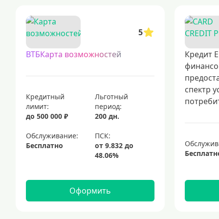
5
ВТБКарта возможностей
Кредит Е
финансо
предост
спектр у
Кредитный
Льготный
потребит
лимит:
период:
до 500 000 ₽
200 дн.
Обслуживание:
Обслужив
Бесплатно
Бесплатн
Оформить