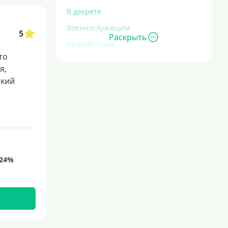
В декрете
Военнослужащим
5
Раскрыть
Безработным
то
Инвалидам
я,
Для иностранных граждан
окий
С временной регистрацией
Для пенсионеров
До 75 лет
До 80 лет
Для студентов
Молодежные
С 18 лет
С 19 лет
С 20 лет