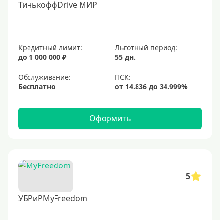
ТинькоффDrive МИР
Кредитный лимит:
Льготный период:
до 1 000 000 ₽
55 дн.
Обслуживание:
Бесплатно
Оформить
5
УБРиРMyFreedom