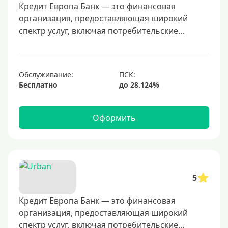
500000 руб
Кредит Европа Банк — это финансовая
организация, предоставляющая широкий
600000 руб
спектр услуг, включая потребительские...
700000 руб
1000000 руб
С небольшим лимитом
Обслуживание:
Бесплатно
С большим лимитом
Безлимитные
Оформить
Тип карты
Mastercard
Visa
5
Visa Classic
Кредит Европа Банк — это финансовая
UnionPay
организация, предоставляющая широкий
Мир
спектр услуг, включая потребительские...