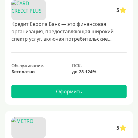
25000 руб
5
30000 руб
40000 руб
Кредит Европа Банк — это финансовая
организация, предоставляющая широкий
50000 руб
спектр услуг, включая потребительские...
60000 руб
70000 руб
80000 руб
Обслуживание:
Бесплатно
100000 руб
150000 руб
Оформить
200000 руб
250000 руб
300000 руб
350000 руб
5
400000 руб