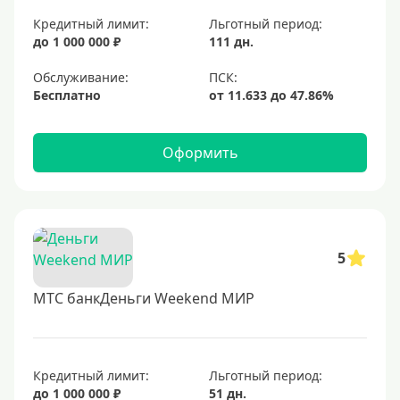
Для покупок
Кредитный лимит:
Льготный период:
до 1 000 000 ₽
111 дн.
Для путешествий
Обслуживание:
Условия
Бесплатно
За 5 минут
Оформить
За 15 минут
В день обращения
Моментальные
Экспресс
5
Карты, открывающие возможности для каждого
МТС банкДеньги Weekend МИР
С открытыми просрочками
Кредит без проверки кредитной истории.
С плохой КИ
Кредитный лимит:
Льготный период:
до 1 000 000 ₽
51 дн.
Со 100 процентным одобрением