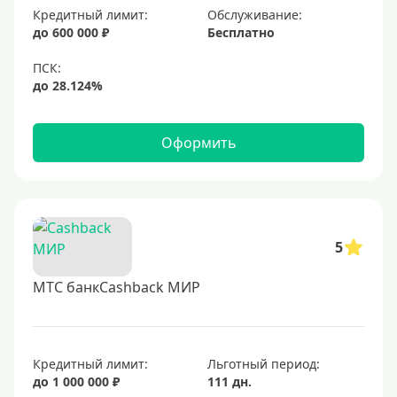
Золотые
Кредитный лимит:
Обслуживание:
до 600 000 ₽
Бесплатно
Черные
Виртуальные
Тип бонусов
Оформить
С бонусами
С кэшбеком
С кэшбэком на АЗС
С милями
5
МТС банкCashback МИР
Цель
Для игр
Для покупок
Кредитный лимит:
Льготный период:
до 1 000 000 ₽
111 дн.
Для путешествий