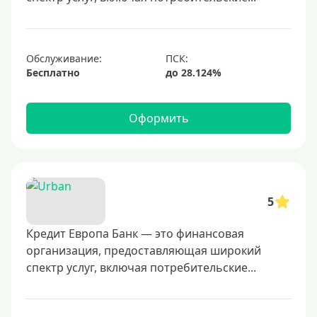
700000 руб
1000000 руб
С небольшим лимитом
Обслуживание:
Бесплатно
С большим лимитом
Безлимитные
Оформить
Тип карты
Mastercard
Visa
5
Visa Classic
Кредит Европа Банк — это финансовая
UnionPay
организация, предоставляющая широкий
Мир
спектр услуг, включая потребительские...
Премиум
Platinum