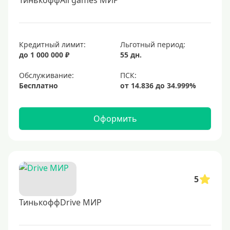
ТинькоффAll games МИР
Кредитный лимит:
Льготный период:
до 1 000 000 ₽
55 дн.
Обслуживание:
Бесплатно
Оформить
5
ТинькоффDrive МИР