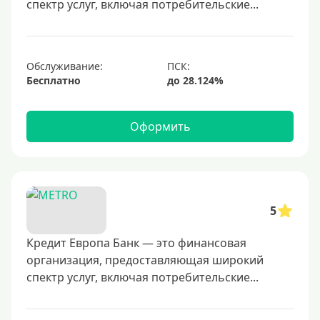
спектр услуг, включая потребительские...
60000 руб
70000 руб
80000 руб
Обслуживание:
Бесплатно
100000 руб
150000 руб
Оформить
200000 руб
250000 руб
300000 руб
350000 руб
5
400000 руб
500000 руб
Кредит Европа Банк — это финансовая
организация, предоставляющая широкий
600000 руб
спектр услуг, включая потребительские...
700000 руб
1000000 руб