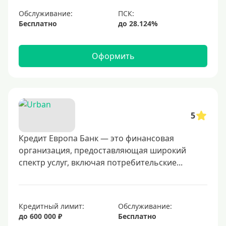
С небольшим лимитом
Обслуживание:
Бесплатно
С большим лимитом
Безлимитные
Оформить
Тип карты
Mastercard
Visa
5
Visa Classic
Кредит Европа Банк — это финансовая
UnionPay
организация, предоставляющая широкий
Мир
спектр услуг, включая потребительские...
Премиум
Platinum
Золотые
Кредитный лимит:
Обслуживание:
до 600 000 ₽
Бесплатно
Черные