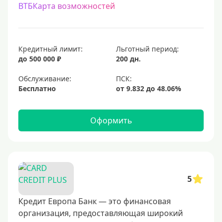
ВТБКарта возможностей
С процентом на остаток
С низким процентом
Без процентов
Кредитный лимит:
Льготный период:
Доступные
до 500 000 ₽
200 дн.
Обслуживание:
Сумма (рублей)
Бесплатно
5000 руб
10000 руб
Оформить
15000 руб
20000 руб
25000 руб
5
30000 руб
40000 руб
Кредит Европа Банк — это финансовая
организация, предоставляющая широкий
50000 руб