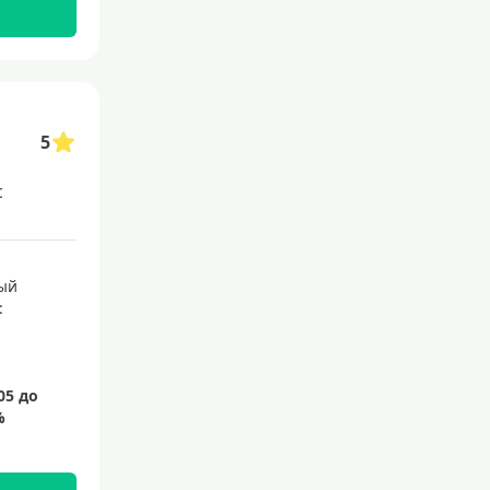
145 дней
150 дней
180 дней
200 дней
5
240 дней
с
На 365 дней
Преимущества
ый
:
С большим лимитом
По почте
Со снятием наличных
С доставкой на дом
Без посещения банка
Без электронной почты