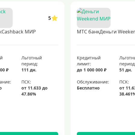
5
кCashback МИР
МТС банкДеньги Weeke
ый
Льготный
Кредитный
Льготн
период:
лимит:
период
00 ₽
111 дн.
до 1 000 000 ₽
51 дн.
ание:
Обслуживание:
о
Бесплатно