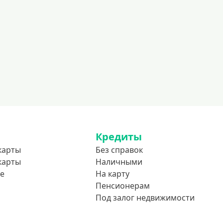
600000 руб
700000 руб
1000000 руб
С небольшим лимитом
С большим лимитом
Безлимитные
Тип карты
Mastercard
Кредиты
Visa
карты
Без справок
карты
Наличными
Visa Classic
е
На карту
UnionPay
Пенсионерам
Мир
Под залог недвижимости
Премиум