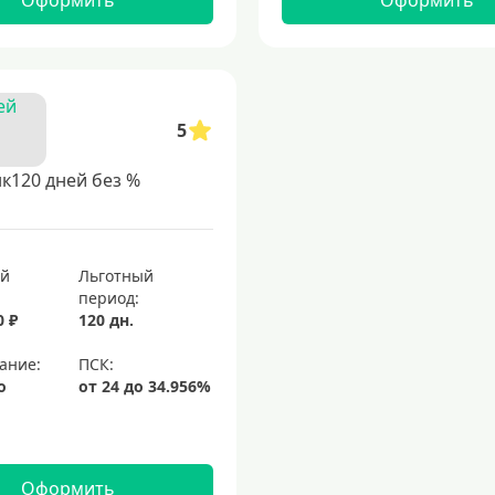
Оформить
Оформить
5
к120 дней без %
ый
Льготный
период:
0 ₽
120 дн.
ание:
о
Оформить