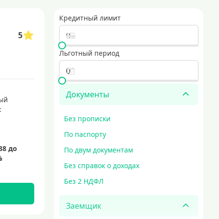
бный финансовый инструмент для тех, кто хочет управлять своими расход
Кредитный лимит
5
авку курьером, что экономит время и позволяет получить карту в удобное
рты с выгодными условиями
Льготный период
е по всему миру. они предоставляют держателям множество преимуществ,
Документы
ый
:
Без прописки
По паспорту
По двум документам
Без справок о доходах
Без 2 НДФЛ
Заемщик