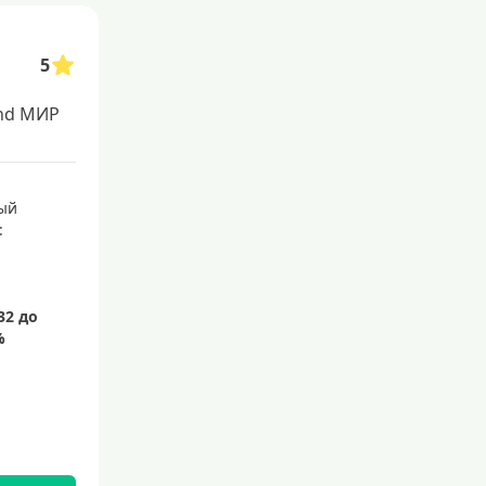
С 21 года
С 22 лет
5
С 23 лет
nd МИР
Для самозанятых
Беспроцентный период (льгот
ый
ное кредитование)
:
С льготным периодом
50 дней
55 дней
На 60 дней
На 90 дней
100 дней
110 дней
120 дней