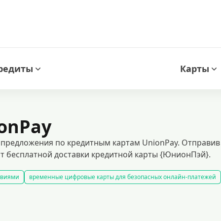
редиты
Карты
onPay
предложения по кредитным картам UnionPay. Отправив 
т бесплатной доставки кредитной карты {ЮнионПэй}.
овиями
временные цифровые карты для безопасных онлайн-платежей
 без отказа, даже с плохой кредитной историей. быстрое оформление и 