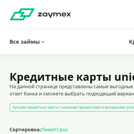
Все займы
К
Кредитные карты uni
На данной странице представлены самые выгодные 
ответ банка и сможете выбрать подходящий вариан
лучшие кредитные карты с низкими процентами и выгодными усл
оформить кредитную карту онлайн
карты рассрочки
кредитные карты с гарантированным одобрением. получите заявку
Сортировка:
Лимит
Срок
кредитные карты с льготным периодом