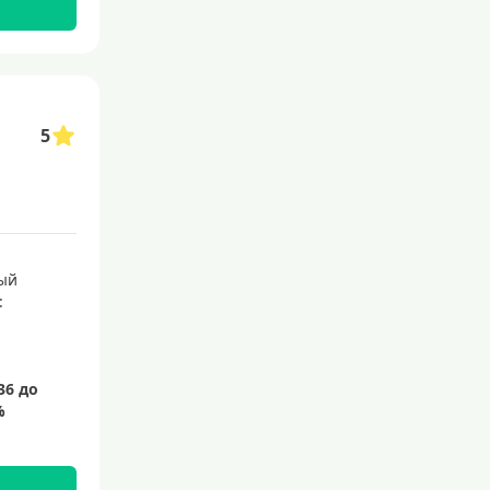
С бесплатным обслуживанием
С овердрафтом
С процентом на остаток
5
С низким процентом
Без процентов
Доступные
Сумма (рублей)
ый
:
5000 руб
10000 руб
15000 руб
20000 руб
25000 руб