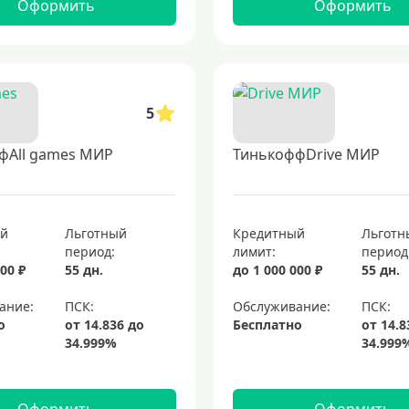
Оформить
Оформить
5
фAll games МИР
ТинькоффDrive МИР
ый
Льготный
Кредитный
Льготн
период:
лимит:
период
00 ₽
55 дн.
до 1 000 000 ₽
55 дн.
ание:
Обслуживание:
о
Бесплатно