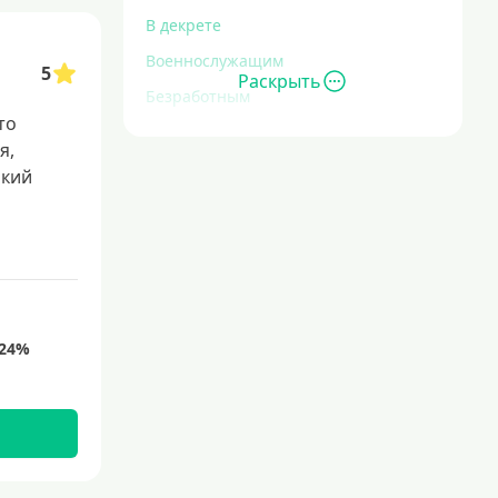
В декрете
Военнослужащим
5
Раскрыть
Безработным
то
Инвалидам
я,
Для иностранных граждан
окий
С временной регистрацией
Для пенсионеров
До 75 лет
До 80 лет
Для студентов
Молодежные
С 18 лет
С 19 лет
С 20 лет