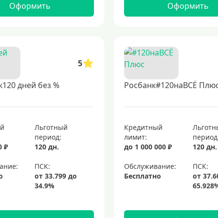
Оформить
Оформить
5
120 дней без %
Росбанк#120наВСЁ Плю
ый
Льготный
Кредитный
Льготн
период:
лимит:
период
0 ₽
120 дн.
до 1 000 000 ₽
120 дн.
ание:
Обслуживание:
о
Бесплатно