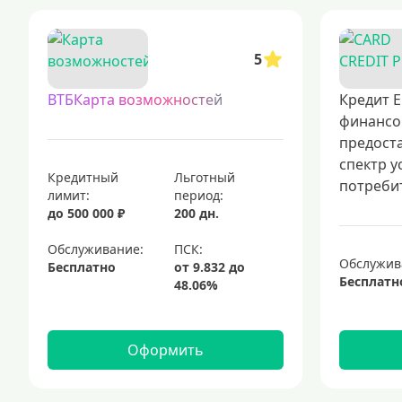
5
ВТБКарта возможностей
Кредит Е
финансо
предост
спектр у
Кредитный
Льготный
потребит
лимит:
период:
до 500 000 ₽
200 дн.
Обслуживание:
Обслужив
Бесплатно
Бесплатн
Оформить