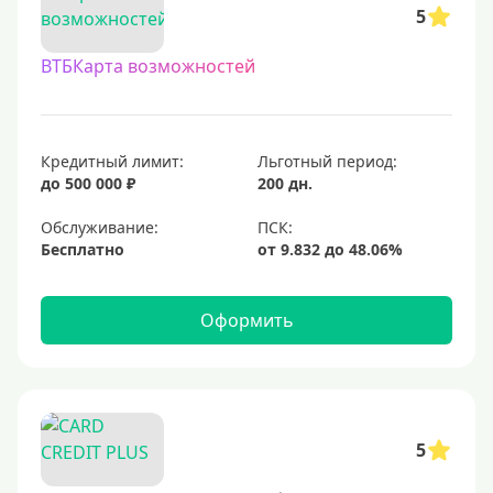
5
С овердрафтом
ВТБКарта возможностей
С процентом на остаток
С низким процентом
Без процентов
Кредитный лимит:
Льготный период:
Доступные
до 500 000 ₽
200 дн.
Обслуживание:
Сумма (рублей)
Бесплатно
5000 руб
10000 руб
Оформить
15000 руб
20000 руб
25000 руб
5
30000 руб