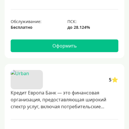
700000 руб
1000000 руб
С небольшим лимитом
Обслуживание:
Бесплатно
С большим лимитом
Безлимитные
Оформить
Тип карты
Mastercard
Visa
5
Visa Classic
Кредит Европа Банк — это финансовая
UnionPay
организация, предоставляющая широкий
Мир
спектр услуг, включая потребительские...
Премиум
Platinum