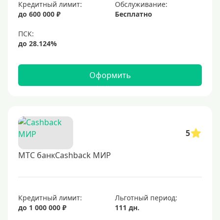
Золотые
Кредитный лимит:
Обслуживание:
до 600 000 ₽
Бесплатно
Черные
Виртуальные
Тип бонусов
Оформить
С бонусами
С кэшбеком
С кэшбэком на АЗС
С милями
5
МТС банкCashback МИР
Цель
Для игр
Для покупок
Кредитный лимит:
Льготный период:
до 1 000 000 ₽
111 дн.
Для путешествий