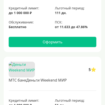
Для покупок
Кредитный лимит:
Льготный период:
до 1 000 000 ₽
111 дн.
Для путешествий
Обслуживание:
Условия
Бесплатно
За 5 минут
Оформить
За 15 минут
В день обращения
Моментальные
Экспресс
5
Карты, открывающие возможности для каждого
МТС банкДеньги Weekend МИР
С открытыми просрочками
Кредит без проверки кредитной истории.
С плохой КИ
Кредитный лимит:
Льготный период: