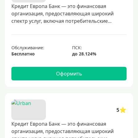
500000 руб
Кредит Европа Банк — это финансовая
организация, предоставляющая широкий
600000 руб
спектр услуг, включая потребительские...
700000 руб
1000000 руб
С небольшим лимитом
Обслуживание:
Бесплатно
С большим лимитом
Безлимитные
Оформить
Тип карты
Mastercard
Visa
5
Visa Classic
Кредит Европа Банк — это финансовая
UnionPay
организация, предоставляющая широкий
Мир