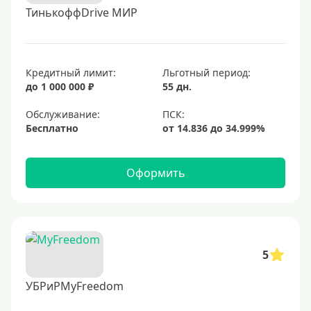
ТинькоффDrive МИР
Кредитный лимит:
Льготный период:
до 1 000 000 ₽
55 дн.
Обслуживание:
Бесплатно
Оформить
5
УБРиРMyFreedom