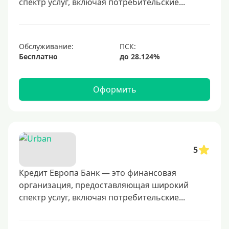
спектр услуг, включая потребительские...
700000 руб
1000000 руб
С небольшим лимитом
Обслуживание:
Бесплатно
С большим лимитом
Безлимитные
Оформить
Тип карты
Mastercard
Visa
5
Visa Classic
Кредит Европа Банк — это финансовая
UnionPay
организация, предоставляющая широкий
Мир
спектр услуг, включая потребительские...
Премиум
Platinum