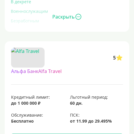
В декрете
Военнослужащим
Раскрыть
Безработным
Инвалидам
Для иностранных граждан
С временной регистрацией
5
Для пенсионеров
До 75 лет
Альфа БанкAlfa Travel
До 80 лет
Для студентов
Кредитный лимит:
Льготный период:
Молодежные
до 1 000 000 ₽
60 дн.
С 18 лет
Обслуживание:
С 19 лет
Бесплатно
С 20 лет