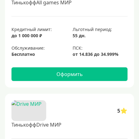
ТинькоффAll games МИР
Кредитный лимит:
Льготный период:
до 1 000 000 ₽
55 дн.
Обслуживание:
Бесплатно
Оформить
5
ТинькоффDrive МИР