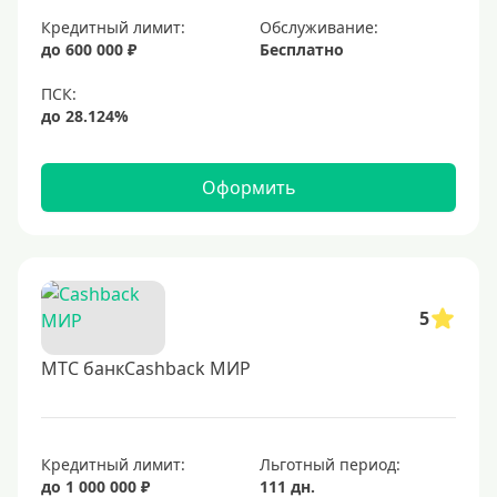
Золотые
Кредитный лимит:
Обслуживание:
до 600 000 ₽
Бесплатно
Черные
Виртуальные
Тип бонусов
Оформить
С бонусами
С кэшбеком
С кэшбэком на АЗС
С милями
5
МТС банкCashback МИР
Цель
Для игр
Для покупок
Кредитный лимит:
Льготный период:
до 1 000 000 ₽
111 дн.
Для путешествий