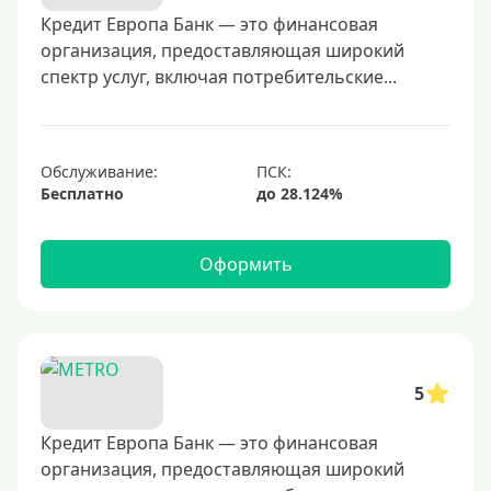
40000 руб
Кредит Европа Банк — это финансовая
организация, предоставляющая широкий
50000 руб
спектр услуг, включая потребительские...
60000 руб
70000 руб
80000 руб
Обслуживание:
Бесплатно
100000 руб
150000 руб
Оформить
200000 руб
250000 руб
300000 руб
350000 руб
5
400000 руб
500000 руб
Кредит Европа Банк — это финансовая
организация, предоставляющая широкий
600000 руб