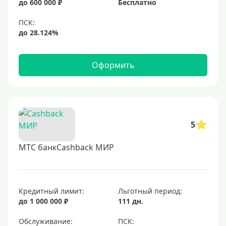
до 600 000 ₽
Бесплатно
Черные
Виртуальные
Тип бонусов
Оформить
С бонусами
С кэшбеком
С кэшбэком на АЗС
С милями
5
МТС банкCashback МИР
Цель
Для игр
Для покупок
Кредитный лимит:
Льготный период:
до 1 000 000 ₽
111 дн.
Для путешествий
Обслуживание: