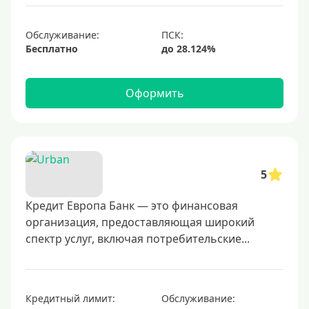
1000000 руб
С небольшим лимитом
Обслуживание:
Бесплатно
С большим лимитом
Безлимитные
Оформить
Тип карты
Mastercard
Visa
5
Visa Classic
Кредит Европа Банк — это финансовая
UnionPay
организация, предоставляющая широкий
Мир
спектр услуг, включая потребительские...
Премиум
Platinum
Золотые
Кредитный лимит:
Обслуживание: