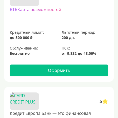
С овердрафтом
ВТБКарта возможностей
С процентом на остаток
С низким процентом
Без процентов
Кредитный лимит:
Льготный период:
Доступные
до 500 000 ₽
200 дн.
Обслуживание:
Сумма (рублей)
Бесплатно
5000 руб
10000 руб
Оформить
15000 руб
20000 руб
25000 руб
5
30000 руб
40000 руб
Кредит Европа Банк — это финансовая