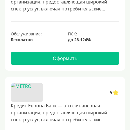
организация, предоставляющая широкий
50000 руб
спектр услуг, включая потребительские...
60000 руб
70000 руб
80000 руб
Обслуживание:
Бесплатно
100000 руб
150000 руб
Оформить
200000 руб
250000 руб
300000 руб
350000 руб
5
400000 руб
500000 руб
Кредит Европа Банк — это финансовая
организация, предоставляющая широкий
600000 руб
спектр услуг, включая потребительские...
700000 руб