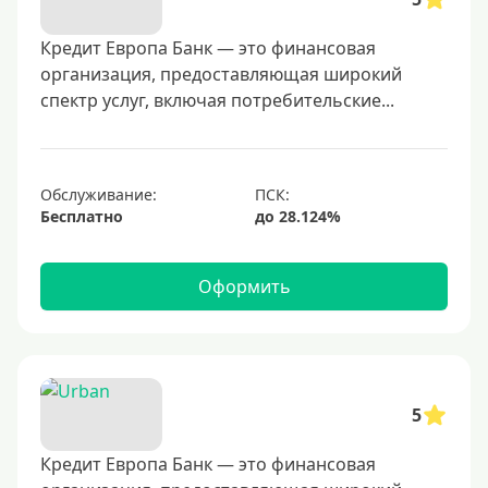
400000 руб
500000 руб
Кредит Европа Банк — это финансовая
организация, предоставляющая широкий
600000 руб
спектр услуг, включая потребительские...
700000 руб
1000000 руб
С небольшим лимитом
Обслуживание:
Бесплатно
С большим лимитом
Безлимитные
Оформить
Тип карты
Mastercard
Visa
5
Visa Classic
Кредит Европа Банк — это финансовая
UnionPay