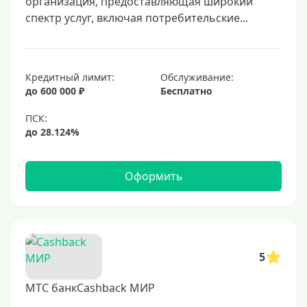
организация, предоставляющая широкий
Мир
спектр услуг, включая потребительские...
Премиум
Platinum
Золотые
Кредитный лимит:
Обслуживание:
до 600 000 ₽
Бесплатно
Черные
Виртуальные
Тип бонусов
Оформить
С бонусами
С кэшбеком
С кэшбэком на АЗС
С милями
5
МТС банкCashback МИР
Цель