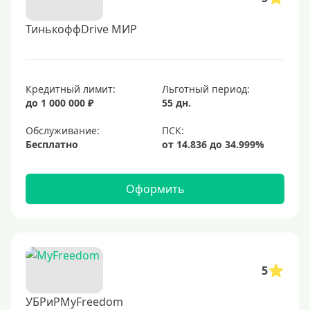
ТинькоффDrive МИР
Кредитный лимит:
Льготный период:
до 1 000 000 ₽
55 дн.
Обслуживание:
Бесплатно
Оформить
5
УБРиРMyFreedom