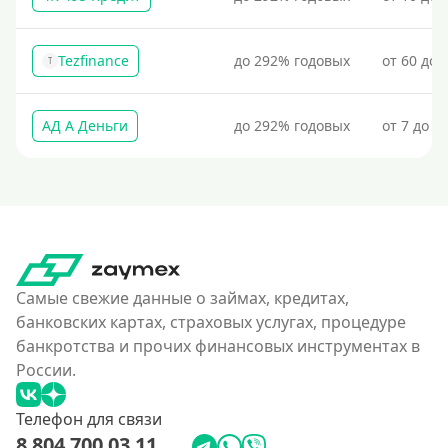
Без процентов на 30 дней
Tezfinance
до 292% годовых
от 60 до 
Под 0 %
T
Условия
АД А Деньги
до 292% годовых
от 7 до 3
С опцией досрочного погашения долга
Без страховок и комиссий
Со страховкой
Повторный
Надежные
Самые свежие данные о займах, кредитах,
банковских картах, страховых услугах, процедуре
Без обмана
банкротства и прочих финансовых инструментах в
Без предоплат
России.
Без электронной почты
Телефон для связи
С автоматическим одобрением
8 804 700 03 11