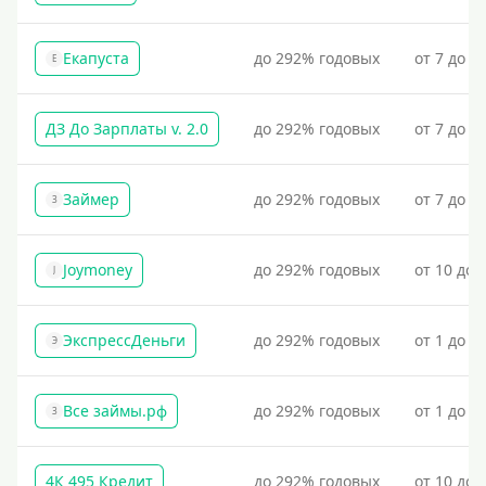
Без справок и поручителей
Екапуста
до 292% годовых
от 7 до 2
Без посредников
Е
Процент
ДЗ До Зарплаты v. 2.0
до 292% годовых
от 7 до 3
Под 1 %
Займер
до 292% годовых
от 7 до 1
З
С пролонгацией (продлением)
Под высокий процент
Joymoney
до 292% годовых
от 10 до 
J
Без комиссии
В рассрочку
ЭкспрессДеньги
до 292% годовых
от 1 до 1
С ежемесячным платежом
Э
Бесплатно
Все займы.рф
до 292% годовых
от 1 до 3
Под низкий процент
З
Без процентов
4К 495 Кредит
до 292% годовых
от 10 до 
Первый кредит без переплат