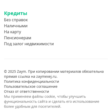
3 дня
Кредиты
5 дней
Без справок
На неделю
Наличными
10 дней
На карту
Пенсионерам
2 недели
Под залог недвижимости
15 дней
20 дней
21 день
На месяц
© 2025 Zaym. При копировании материалов обязательна
прямая ссылка на zaymexej.ru.
30 дней без процентов
Политика конфиденциальности
Пользовательское соглашение
2 месяца
Отказ от ответственности
60 дней
Мы применяем файлы cookie, чтобы улучшить
функциональность сайта и сделать его использование
3 месяца
более удобным для посетителей.
90 дней