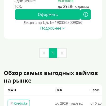
Одобрение:
Высокое
Документы
Оформить
Без документов
Лицензия ЦБ: № 1903363009056
Подробнее
По ИНН
По загранпаспорту
По военному билету
По водительскому удостоверению
1
По СНИЛСу
Без СНИЛСа
Обзор самых выгодных займов
По паспорту
на рынке
Без паспорта
По фото
МФО
ПСК
Срок
Без фото
Krediska
до 292% годовых
от 5 до 3
K
Без подтверждения дохода