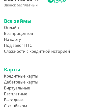
Без номера телефона
Звонок бесплатный
На телефон
Бесплатный доступ без скрытых платежей и
Все займы
обязательных подписок
Онлайн
Без звонков и проверок
Без процентов
Онлайн круглосуточно
На карту
Под залог ПТС
Ночью
Сложности с кредитной историей
На карту круглосуточно
24/7
Карты
Деньги в долг
Кредитные карты
В долг на карту
Дебетовые карты
Виртуальные
Срок
Бесплатные
Выгодные
1 день
С кэшбеком
2 дня