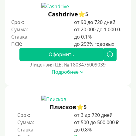
Под ПТС спецтехники
Cashdrive
Под ПТС грузового автомобиля
5
Срок:
от 90 до 720 дней
Авто без ПТС
Сумма:
от 20 000 до 1 000 000 ₽
Ставка:
до 0.1%
Цель
На Новый Год
Оформить
Чтобы улучшить кредитную историю, важно
Лицензия ЦБ: № 1803475009039
своевременно погашать долги, избегать просрочек и
Подробнее
регулярно проверять кредитный отчет. Также можно
воспользоваться кредитными картами с небольшим
лимитом, чтобы постепенно восстановить
репутацию.
Для закрытия прочих кредитных обязательств
Плисков
5
До зарплаты
Срок:
от 3 до 720 дней
Сумма:
от 500 до 500 000 ₽
Для ИП
Ставка:
до 0.8%
Для бизнеса