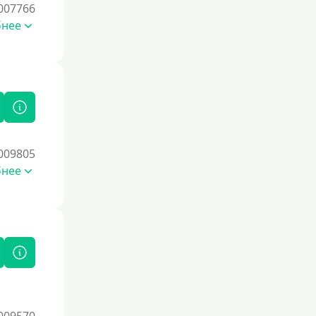
007766
Со страховкой
бнее
Повторный
Надежные
Без обмана
Без предоплат
Без электронной почты
009805
С автоматическим одобрением
бнее
Без номера телефона
На телефон
Бесплатный доступ без скрытых
платежей и обязательных подписок
Без звонков и проверок
Онлайн круглосуточно
Ночью