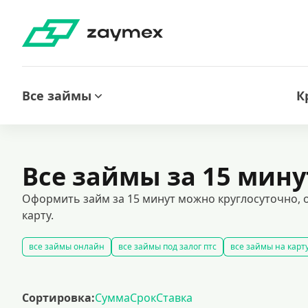
Все займы
К
Все займы за 15 мину
Оформить займ за 15 минут можно круглосуточно, о
карту.
все займы онлайн
все займы под залог птс
все займы на карт
беспроцентные займы на выгодных условиях
срочные займы
кредиты на карту за 15 минут
оформить срочный займ в россии
Сортировка:
Сумма
Срок
Ставка
рефинансирование займов
калькулятор займов