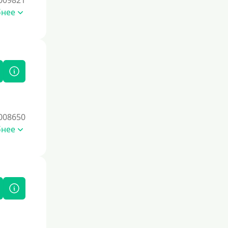
009821
Под высокий процент
бнее
Без комиссии
В рассрочку
С ежемесячным платежом
Бесплатно
Под низкий процент
Без процентов
Первый кредит без переплат
008650
бнее
Без процентов на 30 дней
Под 0 %
Условия
С опцией досрочного погашения
долга
Без страховок и комиссий