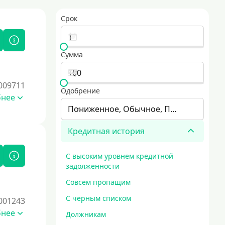
Срок
Сумма
009711
Одобрение
бнее
Пониженное, Обычное, Повышенное
Кредитная история
С высоким уровнем кредитной
задолженности
Совсем пропащим
С черным списком
001243
бнее
Должникам