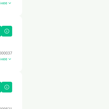
бнее
По СНИЛСу
Без СНИЛСа
По паспорту
Без паспорта
По фото
Без фото
000037
Без подтверждения дохода
бнее
Без справок и поручителей
Без посредников
Процент
Под 1 %
С пролонгацией (продлением)