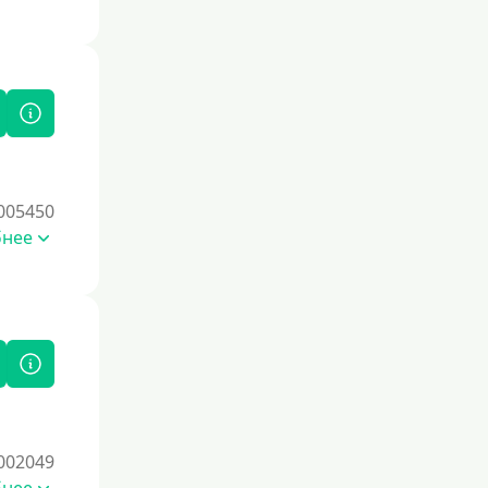
Без залога
Под залог
Под залог недвижимости
Под ПТС по доверенности
Под ПТС мотоцикла
Под ПТС спецтехники
005450
Под ПТС грузового автомобиля
бнее
Авто без ПТС
Цель
На Новый Год
Чтобы улучшить кредитную историю,
важно своевременно погашать
долги, избегать просрочек и
002049
регулярно проверять кредитный