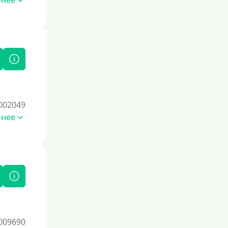
бнее
отчет. Также можно воспользоваться
кредитными картами с небольшим
лимитом, чтобы постепенно
восстановить репутацию.
Для закрытия прочих кредитных
обязательств
До зарплаты
Для ИП
002049
Для бизнеса
бнее
Документы
Без документов
По ИНН
По загранпаспорту
По военному билету
009690
По водительскому удостоверению