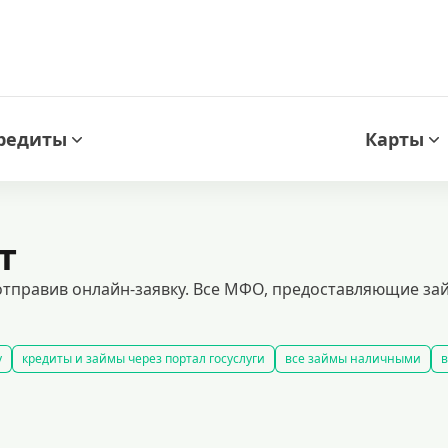
редиты
Карты
т
тправив онлайн-заявку. Все МФО, предоставляющие займ
у
кредиты и займы через портал госуслуги
все займы наличными
в
быстрые займы
все займы до зарплаты
новые займы
смс займ
долгосрочные займы
популярные займы
лучшие займы
подобр