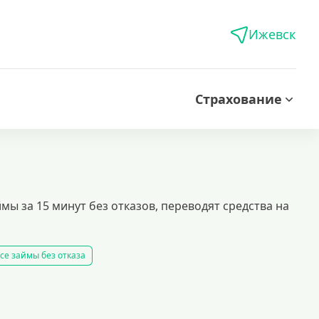
Ижевск
Страхование
ы за 15 минут без отказов, переводят средства на
се займы без отказа
все займы
все займы ночью
все займы без комиссии
ать займ
рейтинг займов
условия выдачи займов