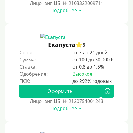
Лицензия ЦБ: № 2103322009711
Под залог недвижимости
Подробнее
Под ПТС по доверенности
Под ПТС мотоцикла
Под ПТС спецтехники
Екапуста
Под ПТС грузового автомобиля
5
Срок:
от 7 до 21 дней
Авто без ПТС
Сумма:
от 100 до 30 000 ₽
Ставка:
от 0.8 до 1.5%
Цель
Одобрение:
Высокое
На Новый Год
Оформить
Чтобы улучшить кредитную историю, важно
своевременно погашать долги, избегать просрочек и
Лицензия ЦБ: № 2120754001243
регулярно проверять кредитный отчет. Также можно
Подробнее
воспользоваться кредитными картами с небольшим
лимитом, чтобы постепенно восстановить
репутацию.
Для закрытия прочих кредитных обязательств