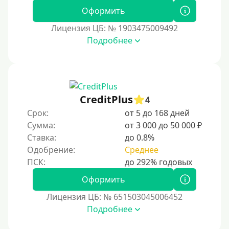
Перевод денег на карту через Telegram
Оформить
Без списания средств с вашей карты
Лицензия ЦБ: № 1903475009492
Денежным переводом
Подробнее
По СМС
На электронный кошелек
На Юмани (ЮMoney)
CreditPlus
На Яндекс Деньги
4
Срок:
от 5 до 168 дней
Без привязки карты
Сумма:
от 3 000 до 50 000 ₽
Кошелёк Киви (Qiwi)
Ставка:
до 0.8%
Пополнение Киви-кошелька без СНИЛС
Одобрение:
Среднее
На кошельке Киви (Qiwi) имеются просроченные
платежи.
Оформить
Регистрация кошелька Киви доступна с 18 лет.
Лицензия ЦБ: № 651503045006452
Пополнение Киви-кошелька для безработных:
Подробнее
доступные способы и возможности