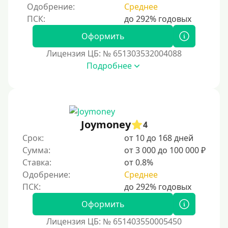
Без паспорта
Одобрение:
Среднее
По фото
Без фото
Оформить
Без подтверждения дохода
Лицензия ЦБ: № 651303532004088
Подробнее
Без справок и поручителей
Без посредников
Процент
Joymoney
4
Под 1 %
Срок:
от 10 до 168 дней
С пролонгацией (продлением)
Сумма:
от 3 000 до 100 000 ₽
Ставка:
от 0.8%
Под высокий процент
Одобрение:
Среднее
Без комиссии
В рассрочку
Оформить
С ежемесячным платежом
Лицензия ЦБ: № 651403550005450