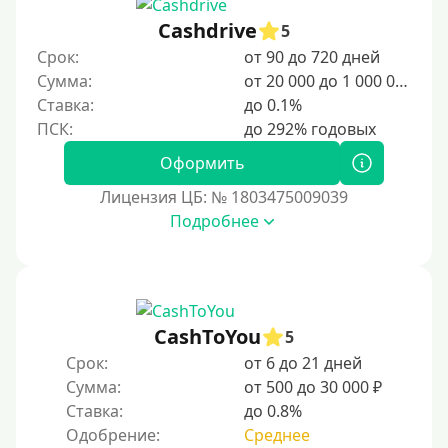
5000 руб
Cashdrive
5
Срок:
от 90 до 720 дней
6000 руб
Сумма:
от 20 000 до 1 000 000 ₽
7000 руб
Ставка:
до 0.1%
8000 руб
9000 руб
Оформить
10000 руб
Лицензия ЦБ: № 1803475009039
12000 руб
Подробнее
15000 руб
20000 руб
25000 руб
CashToYou
5
30000 руб
Срок:
от 6 до 21 дней
30000 руб на год
Сумма:
от 500 до 30 000 ₽
35000 руб
Ставка:
до 0.8%
Одобрение:
Среднее
40000 руб