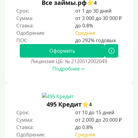
Все займы.рф
4
Без предоплат
Срок:
от 1 до 30 дней
Без электронной почты
Сумма:
от 3 000 до 30 000 ₽
С автоматическим одобрением
Ставка:
до 0.8%
Без номера телефона
Одобрение:
Среднее
На телефон
Оформить
Бесплатный доступ без скрытых платежей и
обязательных подписок
Лицензия ЦБ: № 2120512002049
Без звонков и проверок
Подробнее
Онлайн круглосуточно
Ночью
На карту круглосуточно
495 Кредит
4
24/7
Срок:
от 10 до 15 дней
Деньги в долг
Сумма:
от 2 000 до 20 000 ₽
Ставка:
до 0.8%
В долг на карту
Одобрение:
Среднее