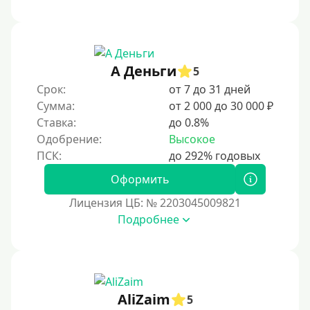
2 месяца
60 дней
3 месяца
90 дней
А Деньги
5
Срок:
от 7 до 31 дней
100 дней
Сумма:
от 2 000 до 30 000 ₽
4 месяца
Ставка:
до 0.8%
5 месяцев
Одобрение:
Высокое
На полгода
180 дней
Оформить
10 месяцев
Лицензия ЦБ: № 2203045009821
Подробнее
Год
365 дней
2 года
3 года
AliZaim
5