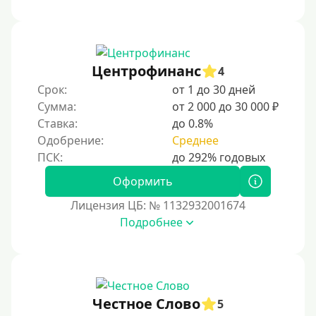
Банковские карты и платежные системы
Мастеркард
Центрофинанс
4
С помощью системы Юнистрим (Unistream)
Срок:
от 1 до 30 дней
Сумма:
от 2 000 до 30 000 ₽
На Вебмани
Ставка:
до 0.8%
ВТБ
Одобрение:
Среднее
Виза (Visa)
Тинькофф
Оформить
На карту Кукуруза
Лицензия ЦБ: № 1132932001674
Подробнее
Маэстро
Мир
Сбербанк
Моментум (Momentum)
Честное Слово
5
С помощью системы Контакт (Contact)