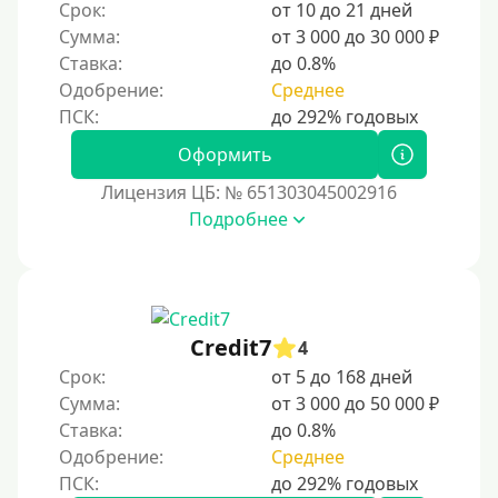
Срок:
от 10 до 21 дней
Золотая Корона
Сумма:
от 3 000 до 30 000 ₽
Ставка:
до 0.8%
С использованием системы быстрых платежей (СБП)
Одобрение:
Среднее
Способы получения
Оформить
Без активации сервиса
Лицензия ЦБ: № 651303045002916
Без участия банков
Подробнее
На сберкнижку
На дом срочно
Не выходя из дома
Credit7
4
Без посещения офиса
Срок:
от 5 до 168 дней
В офисе
Сумма:
от 3 000 до 50 000 ₽
В ломбарде
Ставка:
до 0.8%
Одобрение:
Среднее
Роботы займов