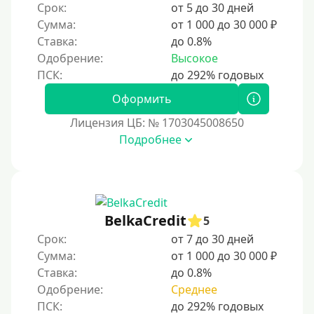
4 года
Срок:
от 5 до 30 дней
5 лет
Сумма:
от 1 000 до 30 000 ₽
Ставка:
до 0.8%
Краткосрочные
Одобрение:
Высокое
Долгосрочные
Оформить
Принятие решения
Лицензия ЦБ: № 1703045008650
За 1 минуту
Подробнее
За 2 минуты
За 3 минуты
За 5 минут
BelkaCredit
5
За 10 минут
Срок:
от 7 до 30 дней
За 15 минут
Сумма:
от 1 000 до 30 000 ₽
Ставка:
до 0.8%
За час
Одобрение:
Среднее
Срочные