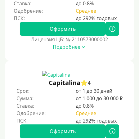
Ставка:
до 0.8%
Пенсионерам до 80 лет
Одобрение:
Среднее
Пенсионерам до 85 лет
Безработным
Оформить
Даже бомжам
Лицензия ЦБ: № 2110573000002
Без упоминания места трудоустройства
Подробнее
Для иностранных граждан
Для иностранных граждан, проживающих в Украине
Для граждан других стран, проживающих в
Казахстане
Capitalina
4
Для иностранных граждан, проживающих в
Срок:
от 1 до 30 дней
Кыргызстане
Сумма:
от 1 000 до 30 000 ₽
Ставка:
до 0.8%
Для граждан Таджикистана, находящихся за рубежом
Одобрение:
Среднее
Для граждан Беларуси, приезжающих из-за рубежа
Для иностранцев, проживающих в Армении
Оформить
Для граждан Узбекистана, проживающих за рубежом