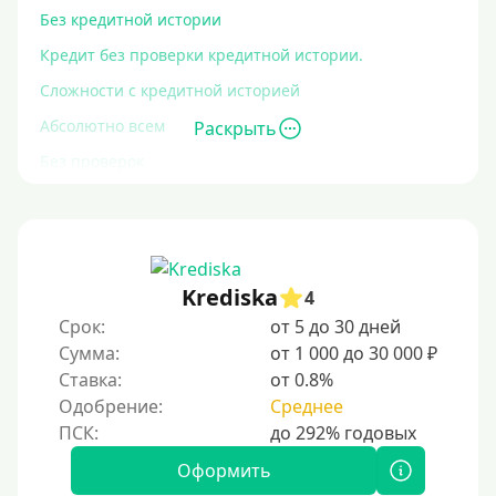
Без кредитной истории
Кредит без проверки кредитной истории.
Сложности с кредитной историей
Абсолютно всем
Раскрыть
Без проверок
Со 100% одобрением
Без отказа
На карту без отказа
Krediska
4
С просрочками
Срок:
от 5 до 30 дней
Сумма:
от 1 000 до 30 000 ₽
Залог
Ставка:
от 0.8%
Одобрение:
Среднее
Под залог ПТС
Без залога
Оформить
Под залог