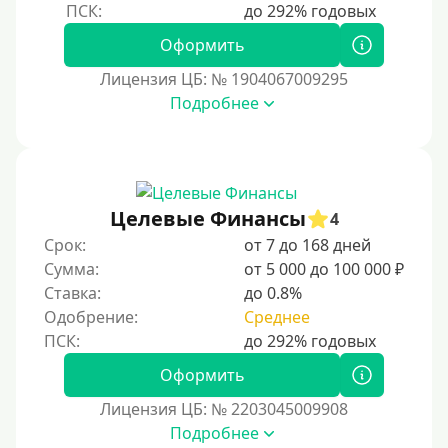
50000 руб
Оформить
60000 руб
Лицензия ЦБ: № 1904067009295
70000 руб
Подробнее
80000 руб
90000 руб
100000 руб
Целевые Финансы
150000 руб
4
Срок:
от 7 до 168 дней
200000 руб
Сумма:
от 5 000 до 100 000 ₽
250000 руб
Ставка:
до 0.8%
300000 руб
Одобрение:
Среднее
500000 руб
Оформить
1000000 руб
Лицензия ЦБ: № 2203045009908
Мини займы
Подробнее
На большую сумму