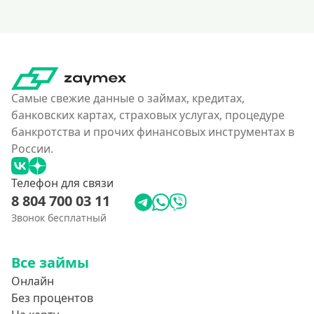
Похожие МФО
Как еКапуста
Наподобие Займера
Самые свежие данные о займах, кредитах,
Словно Золотая Корона
банковских картах, страховых услугах, процедуре
банкротства и прочих финансовых инструментах в
Привет Сосед
России.
Квику
А-Деньги
Телефон для связи
8 804 700 03 11
Аполлон займ
Звонок бесплатный
Веб-Займ
Лайм Займ
Все займы
Доброзайм
Онлайн
Деньги на карту мгновенно
Без процентов