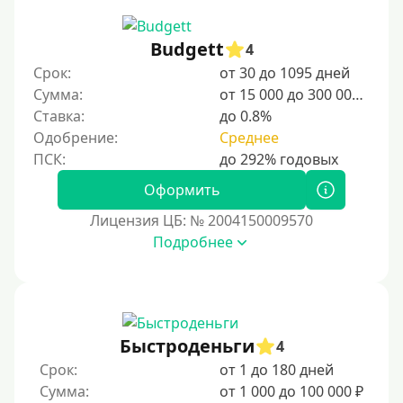
Несовершеннолетним
Budgett
4
Студентам
Срок:
от 30 до 1095 дней
Сумма:
от 15 000 до 300 000 ₽
Для мужчин
Ставка:
до 0.8%
Женский займ
Одобрение:
Среднее
Мамам в декрете
Без прописки
Оформить
Без регистрации
Лицензия ЦБ: № 2004150009570
Подробнее
С временной регистрацией
Банкротам
Без подтверждения личности
Пенсионерам
Быстроденьги
4
Пенсионерам до 70 лет
Срок:
от 1 до 180 дней
Пенсионерам до 75 лет
Сумма:
от 1 000 до 100 000 ₽