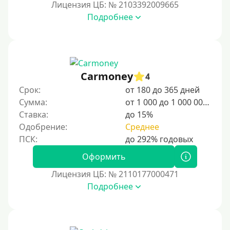
Лицензия ЦБ: № 2103392009665
Для граждан СНГ
Подробнее
Сумма (рублей)
100 руб
Carmoney
4
200 руб
Срок:
от 180 до 365 дней
300 руб
Сумма:
от 1 000 до 1 000 000 ₽
400 руб
Ставка:
до 15%
Одобрение:
Среднее
500 руб
1000 руб
Оформить
1500 руб
Лицензия ЦБ: № 2110177000471
2000 руб
Подробнее
2500 руб
3000 руб
4000 руб