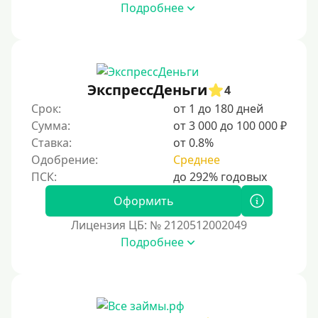
Бесплатно
Подробнее
Под низкий процент
Без процентов
Первый кредит без переплат
ЭкспрессДеньги
4
Без процентов на 30 дней
Срок:
от 1 до 180 дней
Под 0 %
Сумма:
от 3 000 до 100 000 ₽
Ставка:
от 0.8%
Условия
Одобрение:
Среднее
С опцией досрочного погашения долга
Оформить
Без страховок и комиссий
Лицензия ЦБ: № 2120512002049
Со страховкой
Подробнее
Повторный
Надежные
Без обмана