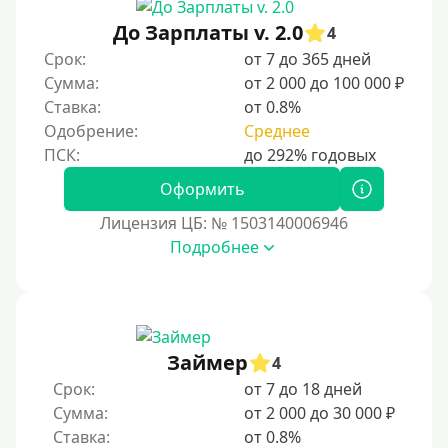
До Зарплаты v. 2.0
До зарплаты
4
Срок:
от 7 до 365 дней
Для ИП
Сумма:
от 2 000 до 100 000 ₽
Для бизнеса
Ставка:
от 0.8%
Одобрение:
Среднее
Документы
Оформить
Без документов
Лицензия ЦБ: № 1503140006946
По ИНН
Подробнее
По загранпаспорту
По военному билету
По водительскому удостоверению
По СНИЛСу
Займер
4
Без СНИЛСа
Срок:
от 7 до 18 дней
Сумма:
от 2 000 до 30 000 ₽
По паспорту
Ставка:
от 0.8%