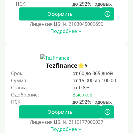
Срок
Оформить
1 день
Лицензия ЦБ: № 2103045009690
2 дня
Подробнее
3 дня
5 дней
На неделю
Tezfinance
5
10 дней
Срок:
от 60 до 365 дней
2 недели
Сумма:
от 15 000 до 100 000 ₽
15 дней
Ставка:
от 0.8%
Одобрение:
Высокое
20 дней
21 день
Оформить
На месяц
Лицензия ЦБ: № 2110177000037
30 дней без процентов
Подробнее