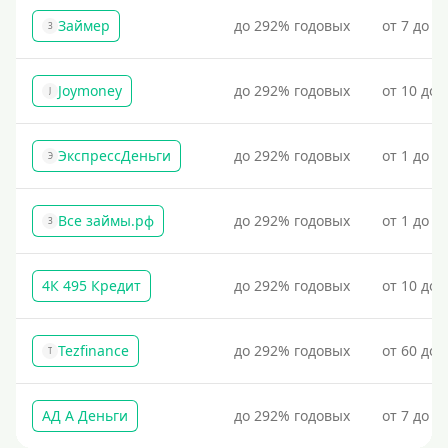
Займер
до 292% годовых
от 7 до 1
На банковский счет
З
Наличными
Joymoney
до 292% годовых
от 10 до 
По телефону
J
Через госуслуги
ЭкспрессДеньги
до 292% годовых
от 1 до 1
Без карты
Э
На карту
Все займы.рф
до 292% годовых
от 1 до 3
Карта с нулевым остатком
З
На дебетовую карту
На кредитную карту
4К 495 Кредит
до 292% годовых
от 10 до 
На виртуальную карту
На неименную карту
Tezfinance
до 292% годовых
от 60 до 
T
На именную карту
На зарплатную карту
АД А Деньги
до 292% годовых
от 7 до 3
Перевод на чужую карту без согласия