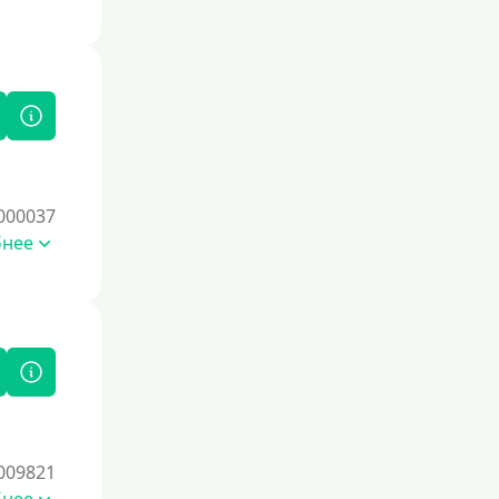
По СНИЛСу
Без СНИЛСа
По паспорту
Без паспорта
По фото
Без фото
000037
Без подтверждения дохода
бнее
Без справок и поручителей
Без посредников
Процент
Под 1 %
С пролонгацией (продлением)
009821
Под высокий процент