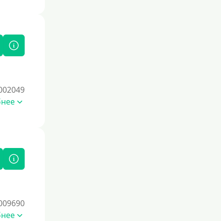
кредитными картами с небольшим
лимитом, чтобы постепенно
восстановить репутацию.
Для закрытия прочих кредитных
обязательств
До зарплаты
Для ИП
002049
Для бизнеса
бнее
Документы
Без документов
По ИНН
По загранпаспорту
По военному билету
009690
По водительскому удостоверению
бнее