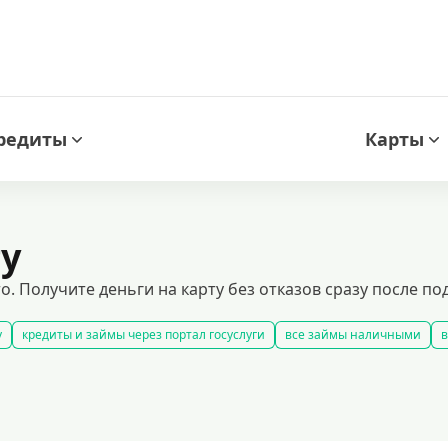
редиты
Карты
ту
 Получите деньги на карту без отказов сразу после под
у
кредиты и займы через портал госуслуги
все займы наличными
в
быстрые займы
все займы до зарплаты
новые займы
смс займ
долгосрочные займы
популярные займы
лучшие займы
подобр