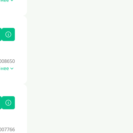
бнее
Без комиссии
В рассрочку
С ежемесячным платежом
Бесплатно
Под низкий процент
Без процентов
Первый кредит без переплат
008650
бнее
Без процентов на 30 дней
Под 0 %
Условия
С опцией досрочного погашения
долга
Без страховок и комиссий
007766