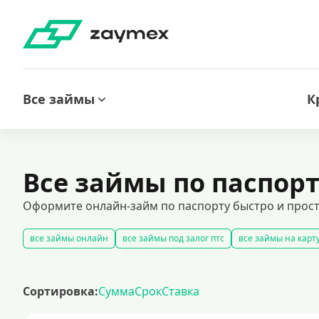
Все займы
К
Все займы по паспор
Оформите онлайн-займ по паспорту быстро и просто.
все займы онлайн
все займы под залог птс
все займы на карт
беспроцентные займы на выгодных условиях
срочные займы
кредиты на карту за 15 минут
оформить срочный займ в россии
Сортировка:
Сумма
Срок
Ставка
рефинансирование займов
калькулятор займов