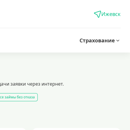
Ижевск
Страхование
ачи заявки через интернет.
се займы без отказа
все займы
все займы ночью
все займы без комиссии
ать займ
рейтинг займов
условия выдачи займов