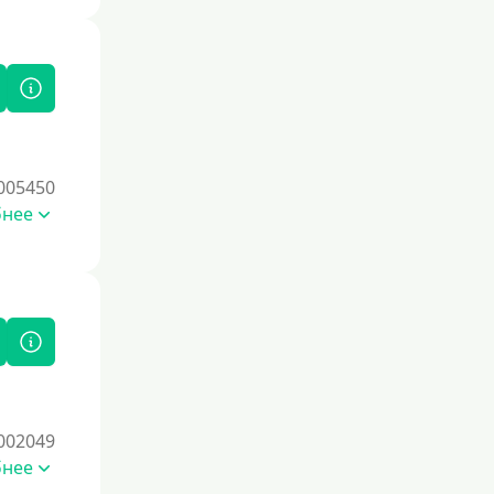
Под залог
Под залог недвижимости
Под ПТС по доверенности
Под ПТС мотоцикла
Под ПТС спецтехники
005450
Под ПТС грузового автомобиля
бнее
Авто без ПТС
Цель
На Новый Год
Чтобы улучшить кредитную историю,
важно своевременно погашать
долги, избегать просрочек и
002049
регулярно проверять кредитный
бнее
отчет. Также можно воспользоваться