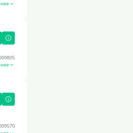
Со страховкой
бнее
Повторный
Надежные
Без обмана
Без предоплат
Без электронной почты
009805
С автоматическим одобрением
бнее
Без номера телефона
На телефон
Бесплатный доступ без скрытых
платежей и обязательных подписок
Без звонков и проверок
Онлайн круглосуточно
Ночью
009570
На карту круглосуточно