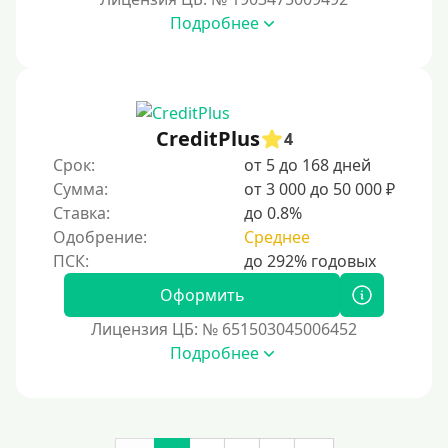
Денежным переводом
Подробнее
По СМС
На электронный кошелек
На Юмани (ЮMoney)
CreditPlus
На Яндекс Деньги
4
Срок:
от 5 до 168 дней
Без привязки карты
Сумма:
от 3 000 до 50 000 ₽
Кошелёк Киви (Qiwi)
Ставка:
до 0.8%
Пополнение Киви-кошелька без СНИЛС
Одобрение:
Среднее
На кошельке Киви (Qiwi) имеются просроченные
платежи.
Оформить
Регистрация кошелька Киви доступна с 18 лет.
Лицензия ЦБ: № 651503045006452
Пополнение Киви-кошелька для безработных:
Подробнее
доступные способы и возможности
Открыть Киви-кошелек можно даже с плохой
кредитной историей. Это быстрый и удобный способ
для онлайн-платежей, переводов и управления