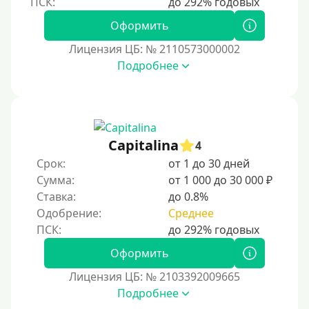
Безработным
Оформить
Даже бомжам
Лицензия ЦБ: № 2110573000002
Без упоминания места трудоустройства
Подробнее
Для иностранных граждан
Для иностранных граждан, проживающих в Украине
Для граждан других стран, проживающих в
Казахстане
Capitalina
4
Для иностранных граждан, проживающих в
Срок:
от 1 до 30 дней
Кыргызстане
Сумма:
от 1 000 до 30 000 ₽
Ставка:
до 0.8%
Для граждан Таджикистана, находящихся за рубежом
Одобрение:
Среднее
Для граждан Беларуси, приезжающих из-за рубежа
Для иностранцев, проживающих в Армении
Оформить
Для граждан Узбекистана, проживающих за рубежом
Лицензия ЦБ: № 2103392009665
Для граждан СНГ
Подробнее