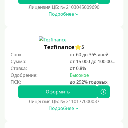
1 день
Лицензия ЦБ: № 2103045009690
2 дня
Подробнее
3 дня
5 дней
На неделю
Tezfinance
5
10 дней
Срок:
от 60 до 365 дней
2 недели
Сумма:
от 15 000 до 100 000 ₽
15 дней
Ставка:
от 0.8%
Одобрение:
Высокое
20 дней
21 день
Оформить
На месяц
Лицензия ЦБ: № 2110177000037
30 дней без процентов
Подробнее
2 месяца
60 дней