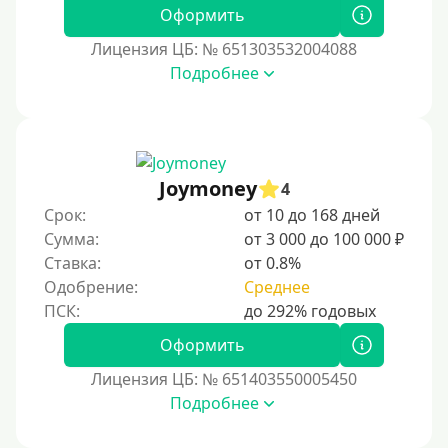
Без фото
Оформить
Без подтверждения дохода
Лицензия ЦБ: № 651303532004088
Подробнее
Без справок и поручителей
Без посредников
Процент
Joymoney
4
Под 1 %
Срок:
от 10 до 168 дней
С пролонгацией (продлением)
Сумма:
от 3 000 до 100 000 ₽
Ставка:
от 0.8%
Под высокий процент
Одобрение:
Среднее
Без комиссии
В рассрочку
Оформить
С ежемесячным платежом
Лицензия ЦБ: № 651403550005450
Бесплатно
Подробнее
Под низкий процент