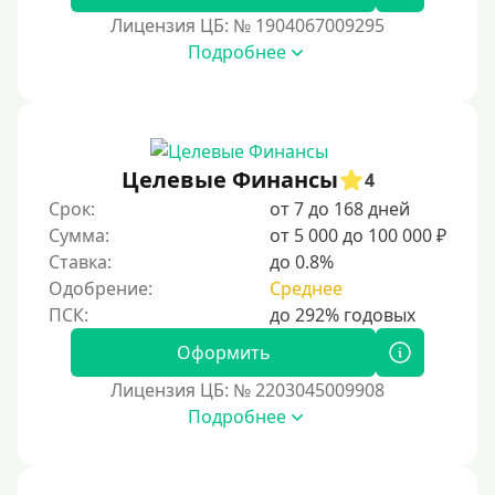
60000 руб
Лицензия ЦБ: № 1904067009295
70000 руб
Подробнее
80000 руб
90000 руб
100000 руб
Целевые Финансы
150000 руб
4
Срок:
от 7 до 168 дней
200000 руб
Сумма:
от 5 000 до 100 000 ₽
250000 руб
Ставка:
до 0.8%
300000 руб
Одобрение:
Среднее
500000 руб
Оформить
1000000 руб
Лицензия ЦБ: № 2203045009908
Мини займы
Подробнее
На большую сумму
Банковские карты и платежные системы