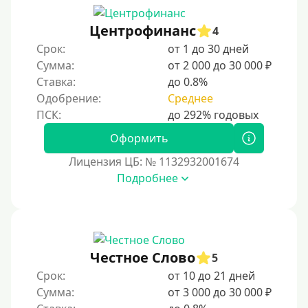
Мастеркард
Центрофинанс
4
С помощью системы Юнистрим (Unistream)
Срок:
от 1 до 30 дней
Сумма:
от 2 000 до 30 000 ₽
На Вебмани
Ставка:
до 0.8%
ВТБ
Одобрение:
Среднее
Виза (Visa)
Тинькофф
Оформить
На карту Кукуруза
Лицензия ЦБ: № 1132932001674
Подробнее
Маэстро
Мир
Сбербанк
Моментум (Momentum)
Честное Слово
5
С помощью системы Контакт (Contact)
Срок:
от 10 до 21 дней
Золотая Корона
Сумма:
от 3 000 до 30 000 ₽