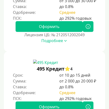
Сумма:
от 3 000 до 30 000 ₽
С автоматическим одобрением
Ставка:
до 0.8%
Без номера телефона
Одобрение:
Среднее
На телефон
Оформить
Бесплатный доступ без скрытых платежей и
обязательных подписок
Лицензия ЦБ: № 2120512002049
Без звонков и проверок
Подробнее
Онлайн круглосуточно
Ночью
На карту круглосуточно
495 Кредит
4
24/7
Срок:
от 10 до 15 дней
Деньги в долг
Сумма:
от 2 000 до 20 000 ₽
Ставка:
до 0.8%
В долг на карту
Одобрение:
Среднее
Срок
Оформить