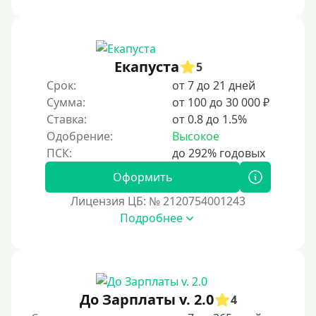
Под ПТС мотоцикла
Под ПТС спецтехники
Екапуста
Под ПТС грузового автомобиля
5
Срок:
от 7 до 21 дней
Авто без ПТС
Сумма:
от 100 до 30 000 ₽
Ставка:
от 0.8 до 1.5%
Цель
Одобрение:
Высокое
На Новый Год
Оформить
Чтобы улучшить кредитную историю, важно
своевременно погашать долги, избегать просрочек и
Лицензия ЦБ: № 2120754001243
регулярно проверять кредитный отчет. Также можно
Подробнее
воспользоваться кредитными картами с небольшим
лимитом, чтобы постепенно восстановить
репутацию.
Для закрытия прочих кредитных обязательств
До Зарплаты v. 2.0
До зарплаты
4