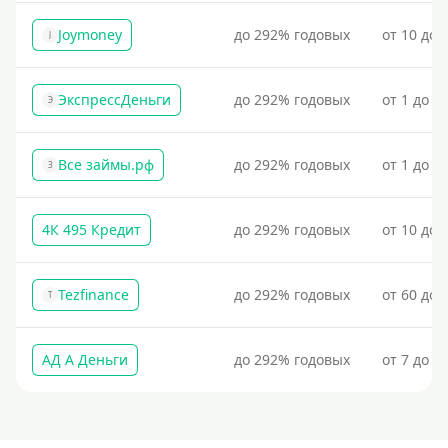
Наличными
Joymoney
до 292% годовых
от 10 до 
По телефону
J
Через госуслуги
ЭкспрессДеньги
до 292% годовых
от 1 до 1
Без карты
Э
На карту
Все займы.рф
до 292% годовых
от 1 до 3
Карта с нулевым остатком
З
На дебетовую карту
На кредитную карту
4К 495 Кредит
до 292% годовых
от 10 до 
На виртуальную карту
На неименную карту
Tezfinance
до 292% годовых
от 60 до 
T
На именную карту
На зарплатную карту
АД А Деньги
до 292% годовых
от 7 до 3
Перевод на чужую карту без согласия
Похожие МФО