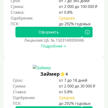
Срок:
от 7 до 365 дней
Для ИП
Сумма:
от 2 000 до 100 000 ₽
Для бизнеса
Ставка:
от 0.8%
Одобрение:
Среднее
Документы
Оформить
Без документов
Лицензия ЦБ: № 1503140006946
По ИНН
Подробнее
По загранпаспорту
По военному билету
По водительскому удостоверению
По СНИЛСу
Займер
4
Без СНИЛСа
Срок:
от 7 до 18 дней
Сумма:
от 2 000 до 30 000 ₽
По паспорту
Ставка:
от 0.8%
Без паспорта
Одобрение:
Среднее
По фото