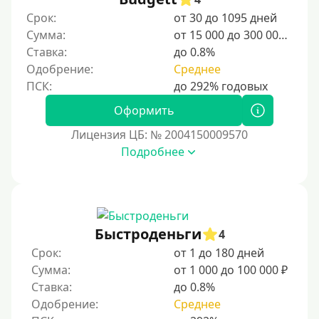
Студентам
Срок:
от 30 до 1095 дней
Сумма:
от 15 000 до 300 000 ₽
Для мужчин
Ставка:
до 0.8%
Женский займ
Одобрение:
Среднее
Мамам в декрете
Без прописки
Оформить
Без регистрации
Лицензия ЦБ: № 2004150009570
Подробнее
С временной регистрацией
Банкротам
Без подтверждения личности
Пенсионерам
Быстроденьги
4
Пенсионерам до 70 лет
Срок:
от 1 до 180 дней
Пенсионерам до 75 лет
Сумма:
от 1 000 до 100 000 ₽
Ставка:
до 0.8%
Пенсионерам до 80 лет
Одобрение:
Среднее
Пенсионерам до 85 лет