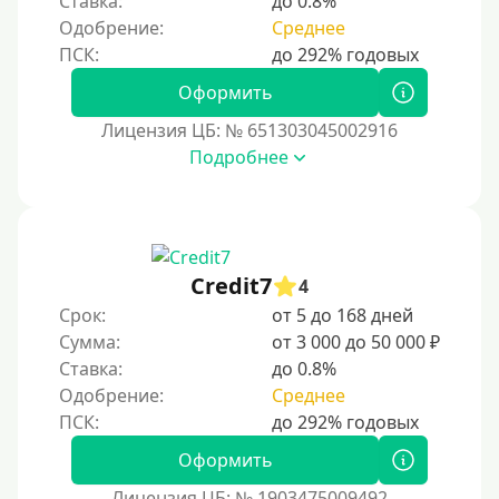
Ставка:
до 0.8%
С использованием системы быстрых платежей (СБП)
Одобрение:
Среднее
Способы получения
Оформить
Без активации сервиса
Лицензия ЦБ: № 651303045002916
Без участия банков
Подробнее
На сберкнижку
На дом срочно
Не выходя из дома
Credit7
4
Без посещения офиса
Срок:
от 5 до 168 дней
В офисе
Сумма:
от 3 000 до 50 000 ₽
В ломбарде
Ставка:
до 0.8%
Одобрение:
Среднее
Роботы займов
Перевод денег на карту через Telegram
Оформить
Без списания средств с вашей карты
Лицензия ЦБ: № 1903475009492