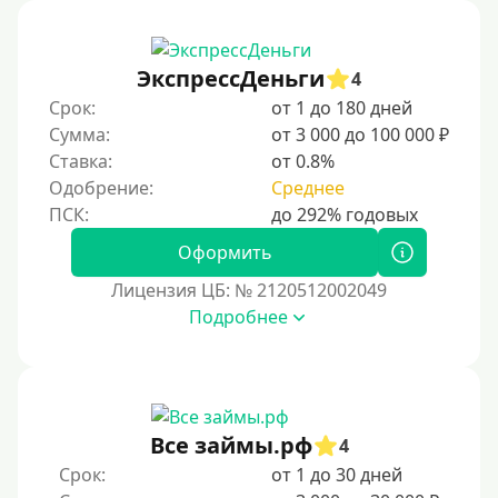
Без процентов
Первый кредит без переплат
ЭкспрессДеньги
4
Без процентов на 30 дней
Срок:
от 1 до 180 дней
Под 0 %
Сумма:
от 3 000 до 100 000 ₽
Ставка:
от 0.8%
Условия
Одобрение:
Среднее
С опцией досрочного погашения долга
Оформить
Без страховок и комиссий
Лицензия ЦБ: № 2120512002049
Со страховкой
Подробнее
Повторный
Надежные
Без обмана
Все займы.рф
4
Без предоплат
Срок:
от 1 до 30 дней
Без электронной почты