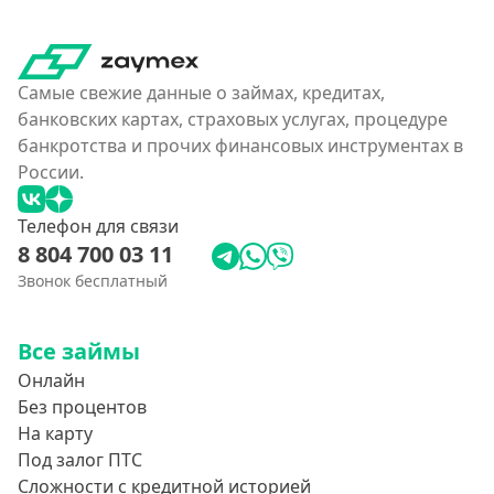
Как еКапуста
Наподобие Займера
Самые свежие данные о займах, кредитах,
Словно Золотая Корона
банковских картах, страховых услугах, процедуре
банкротства и прочих финансовых инструментах в
Привет Сосед
России.
Квику
А-Деньги
Телефон для связи
8 804 700 03 11
Аполлон займ
Звонок бесплатный
Веб-Займ
Лайм Займ
Все займы
Доброзайм
Онлайн
Деньги на карту мгновенно
Без процентов
На карту
Под залог ПТС
Сложности с кредитной историей