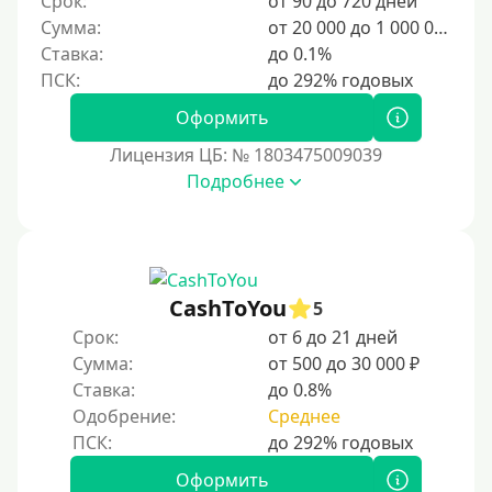
Срок:
от 90 до 720 дней
6000 руб
Сумма:
от 20 000 до 1 000 000 ₽
7000 руб
Ставка:
до 0.1%
8000 руб
9000 руб
Оформить
10000 руб
Лицензия ЦБ: № 1803475009039
12000 руб
Подробнее
15000 руб
20000 руб
25000 руб
CashToYou
5
30000 руб
Срок:
от 6 до 21 дней
30000 руб на год
Сумма:
от 500 до 30 000 ₽
35000 руб
Ставка:
до 0.8%
Одобрение:
Среднее
40000 руб
50000 руб
Оформить