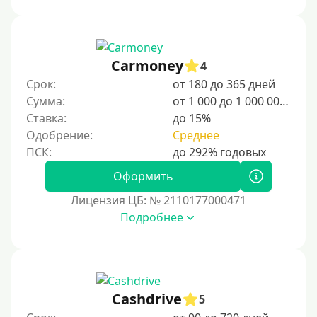
Сумма (рублей)
100 руб
Carmoney
4
200 руб
Срок:
от 180 до 365 дней
300 руб
Сумма:
от 1 000 до 1 000 000 ₽
400 руб
Ставка:
до 15%
Одобрение:
Среднее
500 руб
1000 руб
Оформить
1500 руб
Лицензия ЦБ: № 2110177000471
2000 руб
Подробнее
2500 руб
3000 руб
4000 руб
5000 руб
Cashdrive
5