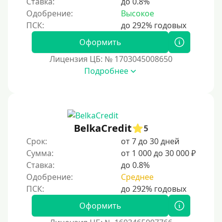
Ставка:
до 0.8%
Краткосрочные
Одобрение:
Высокое
Долгосрочные
Оформить
Принятие решения
Лицензия ЦБ: № 1703045008650
За 1 минуту
Подробнее
За 2 минуты
За 3 минуты
За 5 минут
BelkaCredit
5
За 10 минут
Срок:
от 7 до 30 дней
За 15 минут
Сумма:
от 1 000 до 30 000 ₽
Ставка:
до 0.8%
За час
Одобрение:
Среднее
Срочные
Моментальные онлайн
Оформить
Экспресс