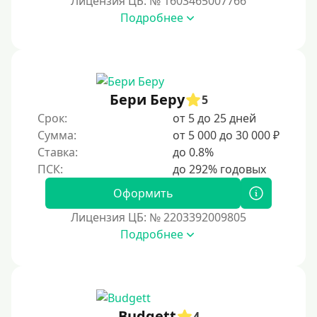
Лицензия ЦБ: № 1603465007766
В день обращения
Подробнее
Возраст
С 17 лет
Бери Беру
5
С 18 лет
Срок:
от 5 до 25 дней
С 19 лет
Сумма:
от 5 000 до 30 000 ₽
С 20 лет
Ставка:
до 0.8%
С 21 года
Оформить
С 22 лет
С 23 лет
Лицензия ЦБ: № 2203392009805
Подробнее
С 25 лет
Категории заемщиков
Несовершеннолетним
Budgett
4