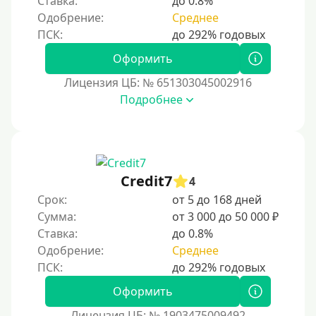
Ставка:
до 0.8%
С использованием системы быстрых платежей (СБП)
Одобрение:
Среднее
Способы получения
Оформить
Без активации сервиса
Лицензия ЦБ: № 651303045002916
Без участия банков
Подробнее
На сберкнижку
На дом срочно
Не выходя из дома
Credit7
4
Без посещения офиса
Срок:
от 5 до 168 дней
В офисе
Сумма:
от 3 000 до 50 000 ₽
В ломбарде
Ставка:
до 0.8%
Одобрение:
Среднее
Роботы займов
Перевод денег на карту через Telegram
Оформить
Без списания средств с вашей карты
Лицензия ЦБ: № 1903475009492