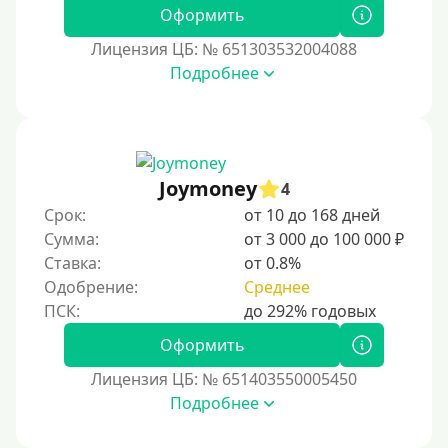
Без фото
Оформить
Без подтверждения дохода
Лицензия ЦБ: № 651303532004088
Подробнее
Без справок и поручителей
Без посредников
Процент
Joymoney
4
Под 1 %
Срок:
от 10 до 168 дней
С пролонгацией (продлением)
Сумма:
от 3 000 до 100 000 ₽
Ставка:
от 0.8%
Под высокий процент
Одобрение:
Среднее
Без комиссии
В рассрочку
Оформить
С ежемесячным платежом
Лицензия ЦБ: № 651403550005450
Бесплатно
Подробнее
Под низкий процент