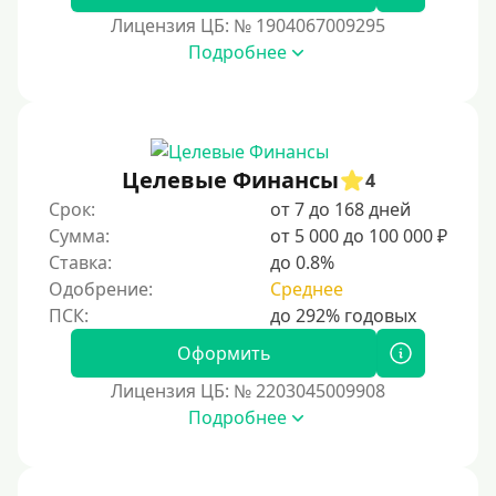
60000 руб
Лицензия ЦБ: № 1904067009295
70000 руб
Подробнее
80000 руб
90000 руб
100000 руб
Целевые Финансы
150000 руб
4
Срок:
от 7 до 168 дней
200000 руб
Сумма:
от 5 000 до 100 000 ₽
250000 руб
Ставка:
до 0.8%
300000 руб
Одобрение:
Среднее
500000 руб
Оформить
1000000 руб
Лицензия ЦБ: № 2203045009908
Мини займы
Подробнее
На большую сумму
Банковские карты и платежные системы