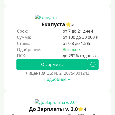
Под ПТС мотоцикла
Под ПТС спецтехники
Екапуста
Под ПТС грузового автомобиля
5
Срок:
от 7 до 21 дней
Авто без ПТС
Сумма:
от 100 до 30 000 ₽
Ставка:
от 0.8 до 1.5%
Цель
Одобрение:
Высокое
На Новый Год
Оформить
Чтобы улучшить кредитную историю, важно
своевременно погашать долги, избегать просрочек и
Лицензия ЦБ: № 2120754001243
регулярно проверять кредитный отчет. Также можно
Подробнее
воспользоваться кредитными картами с небольшим
лимитом, чтобы постепенно восстановить
репутацию.
Для закрытия прочих кредитных обязательств
До Зарплаты v. 2.0
До зарплаты
4