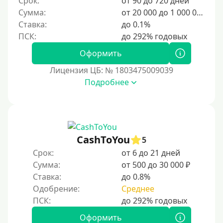
Срок:
от 90 до 720 дней
6000 руб
Сумма:
от 20 000 до 1 000 000 ₽
7000 руб
Ставка:
до 0.1%
8000 руб
9000 руб
Оформить
10000 руб
Лицензия ЦБ: № 1803475009039
12000 руб
Подробнее
15000 руб
20000 руб
25000 руб
CashToYou
5
30000 руб
Срок:
от 6 до 21 дней
30000 руб на год
Сумма:
от 500 до 30 000 ₽
35000 руб
Ставка:
до 0.8%
Одобрение:
Среднее
40000 руб
50000 руб
Оформить