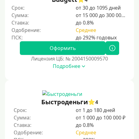
Студентам
Срок:
от 30 до 1095 дней
Сумма:
от 15 000 до 300 000 ₽
Для мужчин
Ставка:
до 0.8%
Женский займ
Одобрение:
Среднее
Мамам в декрете
Без прописки
Оформить
Без регистрации
Лицензия ЦБ: № 2004150009570
Подробнее
С временной регистрацией
Банкротам
Без подтверждения личности
Пенсионерам
Быстроденьги
4
Пенсионерам до 70 лет
Срок:
от 1 до 180 дней
Пенсионерам до 75 лет
Сумма:
от 1 000 до 100 000 ₽
Ставка:
до 0.8%
Пенсионерам до 80 лет
Одобрение:
Среднее
Пенсионерам до 85 лет