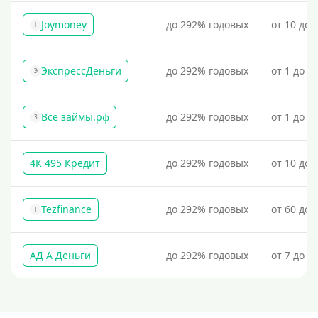
Наличными
Joymoney
до 292% годовых
от 10 до 
По телефону
J
Через госуслуги
ЭкспрессДеньги
до 292% годовых
от 1 до 1
Без карты
Э
На карту
Все займы.рф
до 292% годовых
от 1 до 3
Карта с нулевым остатком
З
На дебетовую карту
На кредитную карту
4К 495 Кредит
до 292% годовых
от 10 до 
На виртуальную карту
На неименную карту
Tezfinance
до 292% годовых
от 60 до 
T
На именную карту
На зарплатную карту
АД А Деньги
до 292% годовых
от 7 до 3
Перевод на чужую карту без согласия
Похожие МФО