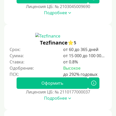
1 день
Лицензия ЦБ: № 2103045009690
2 дня
Подробнее
3 дня
5 дней
На неделю
Tezfinance
5
10 дней
Срок:
от 60 до 365 дней
2 недели
Сумма:
от 15 000 до 100 000 ₽
15 дней
Ставка:
от 0.8%
Одобрение:
Высокое
20 дней
21 день
Оформить
На месяц
Лицензия ЦБ: № 2110177000037
30 дней без процентов
Подробнее
2 месяца
60 дней