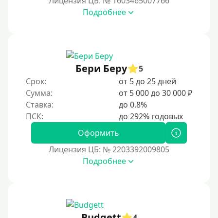
Лицензия ЦБ: № 1603465007766
В день обращения
Подробнее
Возраст
С 17 лет
Бери Беру
5
С 18 лет
Срок:
от 5 до 25 дней
С 19 лет
Сумма:
от 5 000 до 30 000 ₽
С 20 лет
Ставка:
до 0.8%
С 21 года
Оформить
С 22 лет
С 23 лет
Лицензия ЦБ: № 2203392009805
Подробнее
С 25 лет
Категории заемщиков
Несовершеннолетним
Budgett
4