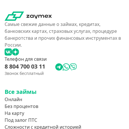
Как еКапуста
Наподобие Займера
Самые свежие данные о займах, кредитах,
Словно Золотая Корона
банковских картах, страховых услугах, процедуре
банкротства и прочих финансовых инструментах в
Привет Сосед
России.
Квику
А-Деньги
Телефон для связи
8 804 700 03 11
Аполлон займ
Звонок бесплатный
Веб-Займ
Лайм Займ
Все займы
Доброзайм
Онлайн
Деньги на карту мгновенно
Без процентов
На карту
Под залог ПТС
Сложности с кредитной историей