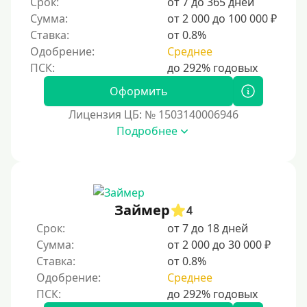
Срок:
от 7 до 365 дней
Для ИП
Сумма:
от 2 000 до 100 000 ₽
Для бизнеса
Ставка:
от 0.8%
Одобрение:
Среднее
Документы
Оформить
Без документов
Лицензия ЦБ: № 1503140006946
По ИНН
Подробнее
По загранпаспорту
По военному билету
По водительскому удостоверению
По СНИЛСу
Займер
4
Без СНИЛСа
Срок:
от 7 до 18 дней
Сумма:
от 2 000 до 30 000 ₽
По паспорту
Ставка:
от 0.8%
Без паспорта
Одобрение:
Среднее
По фото