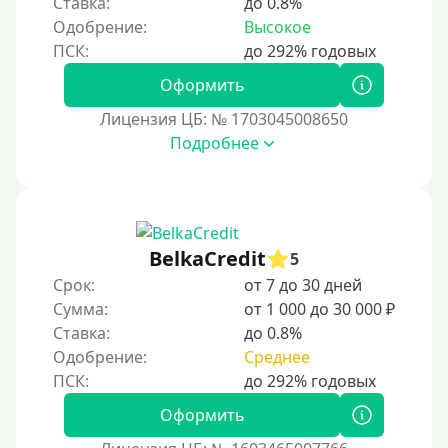
Ставка:
до 0.8%
Краткосрочные
Одобрение:
Высокое
Долгосрочные
Оформить
Принятие решения
Лицензия ЦБ: № 1703045008650
За 1 минуту
Подробнее
За 2 минуты
За 3 минуты
За 5 минут
BelkaCredit
5
За 10 минут
Срок:
от 7 до 30 дней
За 15 минут
Сумма:
от 1 000 до 30 000 ₽
Ставка:
до 0.8%
За час
Одобрение:
Среднее
Срочные
Моментальные онлайн
Оформить
Экспресс