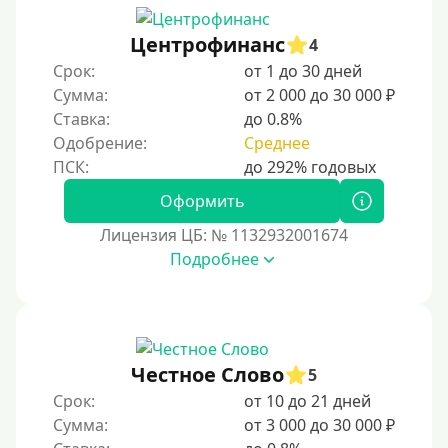
Мастеркард
Центрофинанс
4
С помощью системы Юнистрим (Unistream)
Срок:
от 1 до 30 дней
Сумма:
от 2 000 до 30 000 ₽
На Вебмани
Ставка:
до 0.8%
ВТБ
Одобрение:
Среднее
Виза (Visa)
Тинькофф
Оформить
На карту Кукуруза
Лицензия ЦБ: № 1132932001674
Подробнее
Маэстро
Мир
Сбербанк
Моментум (Momentum)
Честное Слово
5
С помощью системы Контакт (Contact)
Срок:
от 10 до 21 дней
Золотая Корона
Сумма:
от 3 000 до 30 000 ₽