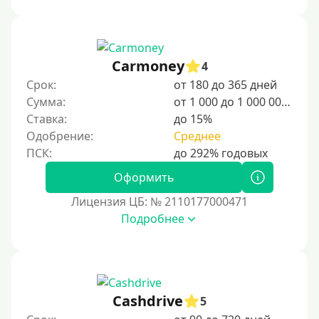
Сумма (рублей)
100 руб
Carmoney
4
200 руб
Срок:
от 180 до 365 дней
300 руб
Сумма:
от 1 000 до 1 000 000 ₽
400 руб
Ставка:
до 15%
Одобрение:
Среднее
500 руб
1000 руб
Оформить
1500 руб
Лицензия ЦБ: № 2110177000471
2000 руб
Подробнее
2500 руб
3000 руб
4000 руб
5000 руб
Cashdrive
5