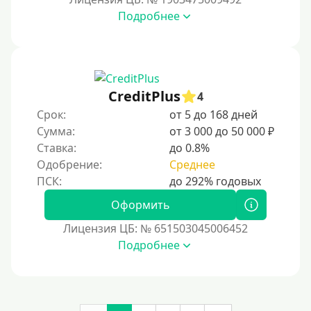
Денежным переводом
Подробнее
По СМС
На электронный кошелек
На Юмани (ЮMoney)
CreditPlus
На Яндекс Деньги
4
Срок:
от 5 до 168 дней
Без привязки карты
Сумма:
от 3 000 до 50 000 ₽
Кошелёк Киви (Qiwi)
Ставка:
до 0.8%
Пополнение Киви-кошелька без СНИЛС
Одобрение:
Среднее
На кошельке Киви (Qiwi) имеются просроченные
платежи.
Оформить
Регистрация кошелька Киви доступна с 18 лет.
Лицензия ЦБ: № 651503045006452
Пополнение Киви-кошелька для безработных:
Подробнее
доступные способы и возможности
Открыть Киви-кошелек можно даже с плохой
кредитной историей. Это быстрый и удобный способ
для онлайн-платежей, переводов и управления