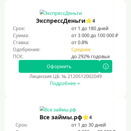
Без процентов
Первый кредит без переплат
ЭкспрессДеньги
4
Без процентов на 30 дней
Срок:
от 1 до 180 дней
Под 0 %
Сумма:
от 3 000 до 100 000 ₽
Ставка:
от 0.8%
Условия
Одобрение:
Среднее
С опцией досрочного погашения долга
Оформить
Без страховок и комиссий
Лицензия ЦБ: № 2120512002049
Со страховкой
Подробнее
Повторный
Надежные
Без обмана
Все займы.рф
4
Без предоплат
Срок:
от 1 до 30 дней
Без электронной почты