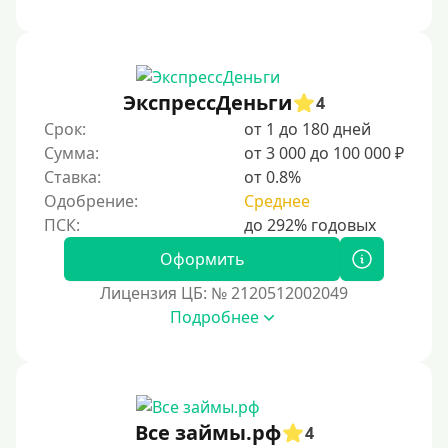
Под низкий процент
Без процентов
Первый кредит без переплат
ЭкспрессДеньги
4
Без процентов на 30 дней
Срок:
от 1 до 180 дней
Под 0 %
Сумма:
от 3 000 до 100 000 ₽
Ставка:
от 0.8%
Условия
Одобрение:
Среднее
С опцией досрочного погашения долга
Оформить
Без страховок и комиссий
Лицензия ЦБ: № 2120512002049
Со страховкой
Подробнее
Повторный
Надежные
Без обмана
Все займы.рф
4
Без предоплат