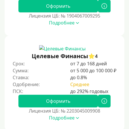
50000 руб
Оформить
60000 руб
Лицензия ЦБ: № 1904067009295
70000 руб
Подробнее
80000 руб
90000 руб
100000 руб
Целевые Финансы
150000 руб
4
Срок:
от 7 до 168 дней
200000 руб
Сумма:
от 5 000 до 100 000 ₽
250000 руб
Ставка:
до 0.8%
300000 руб
Одобрение:
Среднее
500000 руб
Оформить
1000000 руб
Лицензия ЦБ: № 2203045009908
Мини займы
Подробнее
На большую сумму