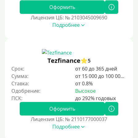
Оформить
1 день
Лицензия ЦБ: № 2103045009690
2 дня
Подробнее
3 дня
5 дней
На неделю
Tezfinance
5
10 дней
Срок:
от 60 до 365 дней
2 недели
Сумма:
от 15 000 до 100 000 ₽
15 дней
Ставка:
от 0.8%
Одобрение:
Высокое
20 дней
21 день
Оформить
На месяц
Лицензия ЦБ: № 2110177000037
30 дней без процентов
Подробнее
2 месяца