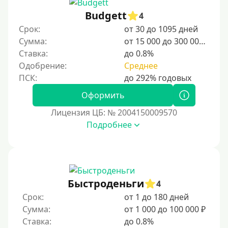
Несовершеннолетним
Budgett
4
Студентам
Срок:
от 30 до 1095 дней
Сумма:
от 15 000 до 300 000 ₽
Для мужчин
Ставка:
до 0.8%
Женский займ
Одобрение:
Среднее
Мамам в декрете
Без прописки
Оформить
Без регистрации
Лицензия ЦБ: № 2004150009570
Подробнее
С временной регистрацией
Банкротам
Без подтверждения личности
Пенсионерам
Быстроденьги
4
Пенсионерам до 70 лет
Срок:
от 1 до 180 дней
Пенсионерам до 75 лет
Сумма:
от 1 000 до 100 000 ₽
Ставка:
до 0.8%
Пенсионерам до 80 лет