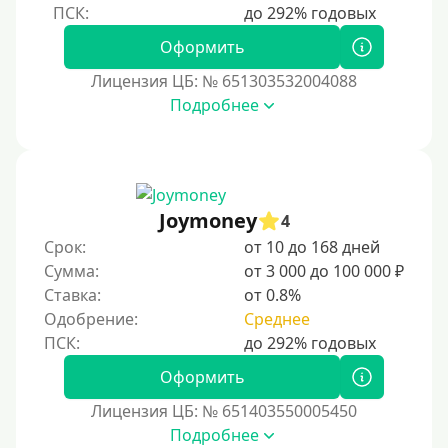
По фото
Без фото
Оформить
Без подтверждения дохода
Лицензия ЦБ: № 651303532004088
Подробнее
Без справок и поручителей
Без посредников
Процент
Joymoney
4
Под 1 %
Срок:
от 10 до 168 дней
С пролонгацией (продлением)
Сумма:
от 3 000 до 100 000 ₽
Ставка:
от 0.8%
Под высокий процент
Одобрение:
Среднее
Без комиссии
В рассрочку
Оформить
С ежемесячным платежом
Лицензия ЦБ: № 651403550005450
Бесплатно
Подробнее