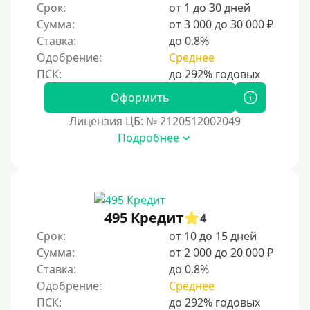
Срок:
от 1 до 30 дней
Без электронной почты
Сумма:
от 3 000 до 30 000 ₽
С автоматическим одобрением
Ставка:
до 0.8%
Без номера телефона
Одобрение:
Среднее
На телефон
Оформить
Бесплатный доступ без скрытых платежей и
обязательных подписок
Лицензия ЦБ: № 2120512002049
Без звонков и проверок
Подробнее
Онлайн круглосуточно
Ночью
На карту круглосуточно
495 Кредит
4
24/7
Срок:
от 10 до 15 дней
Деньги в долг
Сумма:
от 2 000 до 20 000 ₽
Ставка:
до 0.8%
В долг на карту
Одобрение:
Среднее
Срок