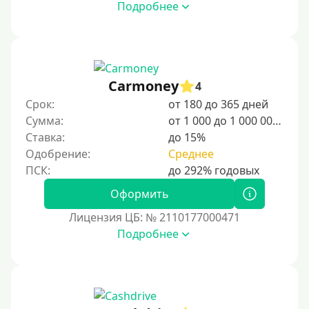
Подробнее
Сумма (рублей)
100 руб
Carmoney
4
200 руб
Срок:
от 180 до 365 дней
300 руб
Сумма:
от 1 000 до 1 000 000 ₽
400 руб
Ставка:
до 15%
Одобрение:
Среднее
500 руб
1000 руб
Оформить
1500 руб
Лицензия ЦБ: № 2110177000471
2000 руб
Подробнее
2500 руб
3000 руб
4000 руб