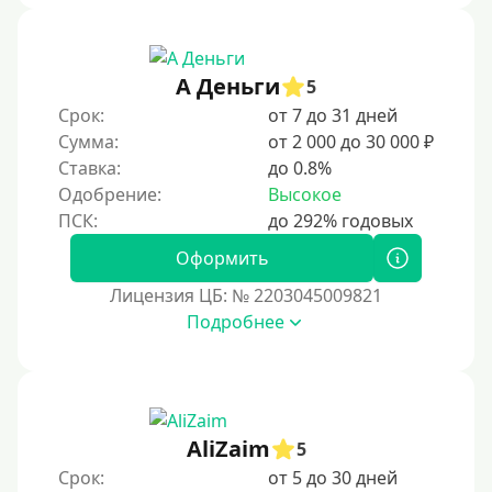
60 дней
3 месяца
90 дней
А Деньги
5
Срок:
от 7 до 31 дней
100 дней
Сумма:
от 2 000 до 30 000 ₽
4 месяца
Ставка:
до 0.8%
5 месяцев
Одобрение:
Высокое
На полгода
180 дней
Оформить
10 месяцев
Лицензия ЦБ: № 2203045009821
Подробнее
Год
365 дней
2 года
3 года
AliZaim
5
4 года
Срок:
от 5 до 30 дней