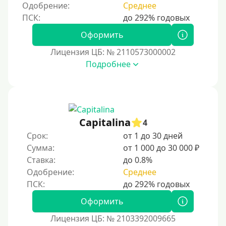
Одобрение:
Среднее
Пенсионерам до 85 лет
Безработным
Оформить
Даже бомжам
Лицензия ЦБ: № 2110573000002
Без упоминания места трудоустройства
Подробнее
Для иностранных граждан
Для иностранных граждан, проживающих в Украине
Для граждан других стран, проживающих в
Казахстане
Capitalina
4
Для иностранных граждан, проживающих в
Срок:
от 1 до 30 дней
Кыргызстане
Сумма:
от 1 000 до 30 000 ₽
Ставка:
до 0.8%
Для граждан Таджикистана, находящихся за рубежом
Одобрение:
Среднее
Для граждан Беларуси, приезжающих из-за рубежа
Для иностранцев, проживающих в Армении
Оформить
Для граждан Узбекистана, проживающих за рубежом
Лицензия ЦБ: № 2103392009665
Для граждан СНГ