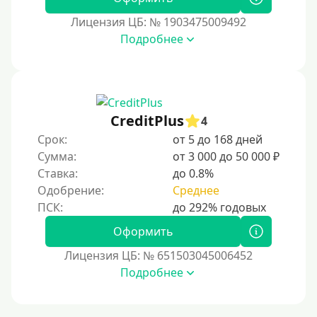
Без списания средств с вашей карты
Лицензия ЦБ: № 1903475009492
Денежным переводом
Подробнее
По СМС
На электронный кошелек
На Юмани (ЮMoney)
CreditPlus
На Яндекс Деньги
4
Срок:
от 5 до 168 дней
Без привязки карты
Сумма:
от 3 000 до 50 000 ₽
Кошелёк Киви (Qiwi)
Ставка:
до 0.8%
Пополнение Киви-кошелька без СНИЛС
Одобрение:
Среднее
На кошельке Киви (Qiwi) имеются просроченные
платежи.
Оформить
Регистрация кошелька Киви доступна с 18 лет.
Лицензия ЦБ: № 651503045006452
Пополнение Киви-кошелька для безработных:
Подробнее
доступные способы и возможности
Открыть Киви-кошелек можно даже с плохой