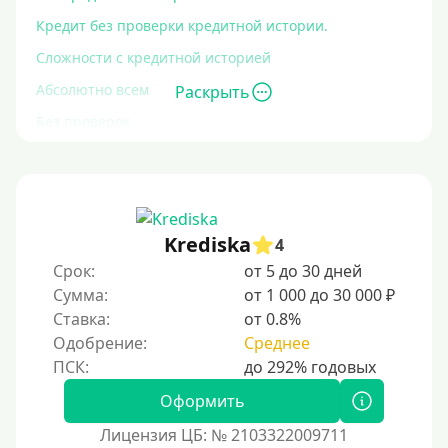
Кредит без проверки кредитной истории.
Сложности с кредитной историей
Абсолютно всем
Раскрыть
Без проверок
Со 100% одобрением
Без отказа
На карту без отказа
Krediska
4
С просрочками
Срок:
от 5 до 30 дней
Сумма:
от 1 000 до 30 000 ₽
Залог
Ставка:
от 0.8%
Одобрение:
Среднее
Под залог ПТС
Без залога
Оформить
Под залог
Лицензия ЦБ: № 2103322009711
Под залог недвижимости