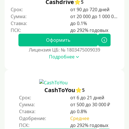
5000 руб
Cashdrive
5
Срок:
от 90 до 720 дней
6000 руб
Сумма:
от 20 000 до 1 000 000 ₽
7000 руб
Ставка:
до 0.1%
8000 руб
9000 руб
Оформить
10000 руб
Лицензия ЦБ: № 1803475009039
12000 руб
Подробнее
15000 руб
20000 руб
25000 руб
CashToYou
5
30000 руб
Срок:
от 6 до 21 дней
30000 руб на год
Сумма:
от 500 до 30 000 ₽
35000 руб
Ставка:
до 0.8%
Одобрение:
Среднее
40000 руб