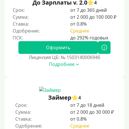
До Зарплаты v. 2.0
До зарплаты
4
Срок:
от 7 до 365 дней
Для ИП
Сумма:
от 2 000 до 100 000 ₽
Для бизнеса
Ставка:
от 0.8%
Одобрение:
Среднее
Документы
Оформить
Без документов
Лицензия ЦБ: № 1503140006946
По ИНН
Подробнее
По загранпаспорту
По военному билету
По водительскому удостоверению
По СНИЛСу
Займер
4
Без СНИЛСа
Срок:
от 7 до 18 дней
Сумма:
от 2 000 до 30 000 ₽
По паспорту
Ставка:
от 0.8%
Без паспорта
Одобрение:
Среднее