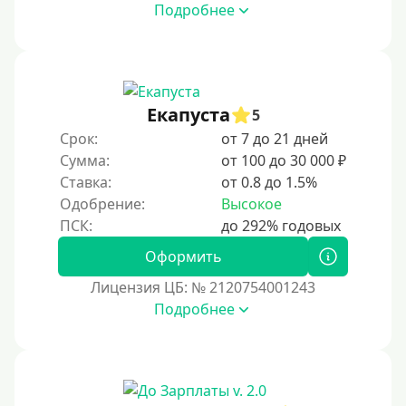
Подробнее
Под ПТС по доверенности
Под ПТС мотоцикла
Под ПТС спецтехники
Екапуста
Под ПТС грузового автомобиля
5
Срок:
от 7 до 21 дней
Авто без ПТС
Сумма:
от 100 до 30 000 ₽
Ставка:
от 0.8 до 1.5%
Цель
Одобрение:
Высокое
На Новый Год
Оформить
Чтобы улучшить кредитную историю, важно
своевременно погашать долги, избегать просрочек и
Лицензия ЦБ: № 2120754001243
регулярно проверять кредитный отчет. Также можно
Подробнее
воспользоваться кредитными картами с небольшим
лимитом, чтобы постепенно восстановить
репутацию.
Для закрытия прочих кредитных обязательств