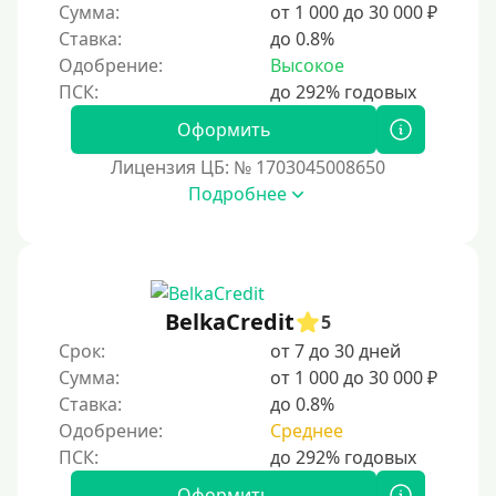
5 лет
Сумма:
от 1 000 до 30 000 ₽
Ставка:
до 0.8%
Краткосрочные
Одобрение:
Высокое
Долгосрочные
Оформить
Принятие решения
Лицензия ЦБ: № 1703045008650
За 1 минуту
Подробнее
За 2 минуты
За 3 минуты
За 5 минут
BelkaCredit
5
За 10 минут
Срок:
от 7 до 30 дней
За 15 минут
Сумма:
от 1 000 до 30 000 ₽
Ставка:
до 0.8%
За час
Одобрение:
Среднее
Срочные
Моментальные онлайн
Оформить