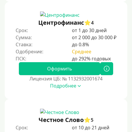
Банковские карты и платежные системы
Мастеркард
Центрофинанс
4
С помощью системы Юнистрим (Unistream)
Срок:
от 1 до 30 дней
Сумма:
от 2 000 до 30 000 ₽
На Вебмани
Ставка:
до 0.8%
ВТБ
Одобрение:
Среднее
Виза (Visa)
Тинькофф
Оформить
На карту Кукуруза
Лицензия ЦБ: № 1132932001674
Подробнее
Маэстро
Мир
Сбербанк
Моментум (Momentum)
Честное Слово
5
С помощью системы Контакт (Contact)
Срок:
от 10 до 21 дней