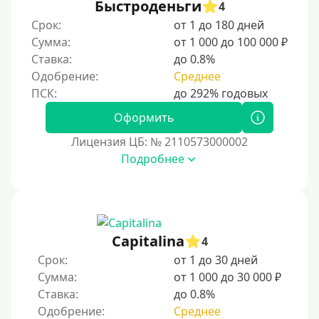
Быстроденьги
4
Пенсионерам до 70 лет
Срок:
от 1 до 180 дней
Пенсионерам до 75 лет
Сумма:
от 1 000 до 100 000 ₽
Ставка:
до 0.8%
Пенсионерам до 80 лет
Одобрение:
Среднее
Пенсионерам до 85 лет
Безработным
Оформить
Даже бомжам
Лицензия ЦБ: № 2110573000002
Без упоминания места трудоустройства
Подробнее
Для иностранных граждан
Для иностранных граждан, проживающих в Украине
Для граждан других стран, проживающих в
Казахстане
Capitalina
4
Для иностранных граждан, проживающих в
Срок:
от 1 до 30 дней
Кыргызстане
Сумма:
от 1 000 до 30 000 ₽
Ставка:
до 0.8%
Для граждан Таджикистана, находящихся за рубежом
Одобрение:
Среднее
Для граждан Беларуси, приезжающих из-за рубежа