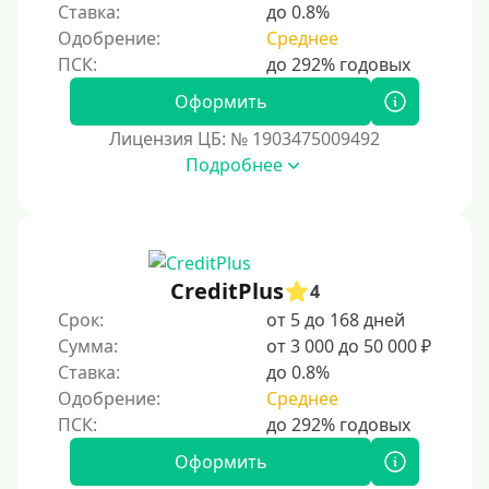
В ломбарде
Ставка:
до 0.8%
Одобрение:
Среднее
Роботы займов
Перевод денег на карту через Telegram
Оформить
Без списания средств с вашей карты
Лицензия ЦБ: № 1903475009492
Денежным переводом
Подробнее
По СМС
На электронный кошелек
На Юмани (ЮMoney)
CreditPlus
На Яндекс Деньги
4
Срок:
от 5 до 168 дней
Без привязки карты
Сумма:
от 3 000 до 50 000 ₽
Кошелёк Киви (Qiwi)
Ставка:
до 0.8%
Пополнение Киви-кошелька без СНИЛС
Одобрение:
Среднее
На кошельке Киви (Qiwi) имеются просроченные
платежи.
Оформить
Регистрация кошелька Киви доступна с 18 лет.