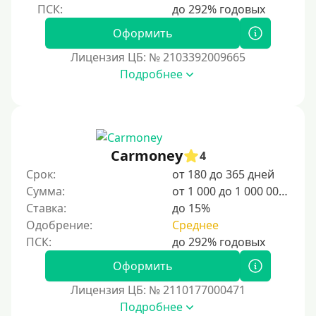
Для иностранцев, проживающих в Армении
Оформить
Для граждан Узбекистана, проживающих за рубежом
Лицензия ЦБ: № 2103392009665
Для граждан СНГ
Подробнее
Сумма (рублей)
100 руб
Carmoney
4
200 руб
Срок:
от 180 до 365 дней
300 руб
Сумма:
от 1 000 до 1 000 000 ₽
400 руб
Ставка:
до 15%
Одобрение:
Среднее
500 руб
1000 руб
Оформить
1500 руб
Лицензия ЦБ: № 2110177000471
2000 руб
Подробнее