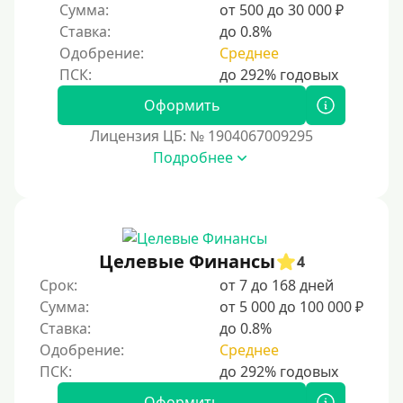
30000 руб на год
Сумма:
от 500 до 30 000 ₽
35000 руб
Ставка:
до 0.8%
Одобрение:
Среднее
40000 руб
50000 руб
Оформить
60000 руб
Лицензия ЦБ: № 1904067009295
70000 руб
Подробнее
80000 руб
90000 руб
100000 руб
Целевые Финансы
150000 руб
4
Срок:
от 7 до 168 дней
200000 руб
Сумма:
от 5 000 до 100 000 ₽
250000 руб
Ставка:
до 0.8%
300000 руб
Одобрение:
Среднее
500000 руб
Оформить