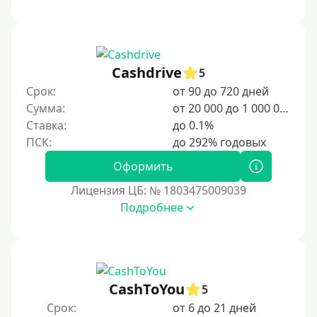
2500 руб
3000 руб
4000 руб
5000 руб
Cashdrive
5
Срок:
от 90 до 720 дней
6000 руб
Сумма:
от 20 000 до 1 000 000 ₽
7000 руб
Ставка:
до 0.1%
8000 руб
9000 руб
Оформить
10000 руб
Лицензия ЦБ: № 1803475009039
12000 руб
Подробнее
15000 руб
20000 руб
25000 руб
CashToYou
5
30000 руб
Срок:
от 6 до 21 дней