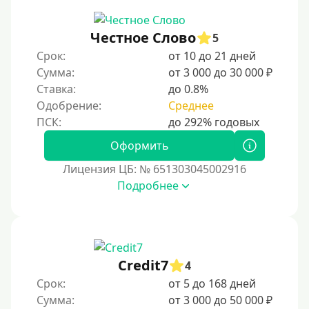
Сбербанк
Моментум (Momentum)
Честное Слово
5
С помощью системы Контакт (Contact)
Срок:
от 10 до 21 дней
Золотая Корона
Сумма:
от 3 000 до 30 000 ₽
Ставка:
до 0.8%
С использованием системы быстрых платежей (СБП)
Одобрение:
Среднее
Способы получения
Оформить
Без активации сервиса
Лицензия ЦБ: № 651303045002916
Без участия банков
Подробнее
На сберкнижку
На дом срочно
Не выходя из дома
Credit7
4
Без посещения офиса
Срок:
от 5 до 168 дней
В офисе
Сумма:
от 3 000 до 50 000 ₽