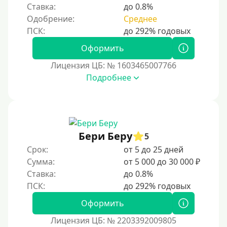
Ставка:
до 0.8%
За час
Одобрение:
Среднее
Срочные
Моментальные онлайн
Оформить
Экспресс
Лицензия ЦБ: № 1603465007766
В день обращения
Подробнее
Возраст
С 17 лет
Бери Беру
5
С 18 лет
Срок:
от 5 до 25 дней
С 19 лет
Сумма:
от 5 000 до 30 000 ₽
С 20 лет
Ставка:
до 0.8%
С 21 года
Оформить
С 22 лет
С 23 лет
Лицензия ЦБ: № 2203392009805