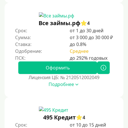
Надежные
Без обмана
Все займы.рф
4
Без предоплат
Срок:
от 1 до 30 дней
Без электронной почты
Сумма:
от 3 000 до 30 000 ₽
С автоматическим одобрением
Ставка:
до 0.8%
Без номера телефона
Одобрение:
Среднее
На телефон
Оформить
Бесплатный доступ без скрытых платежей и
обязательных подписок
Лицензия ЦБ: № 2120512002049
Без звонков и проверок
Подробнее
Онлайн круглосуточно
Ночью
На карту круглосуточно
495 Кредит
4
24/7
Срок:
от 10 до 15 дней