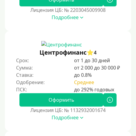
1000000 руб
Лицензия ЦБ: № 2203045009908
Мини займы
Подробнее
На большую сумму
Банковские карты и платежные системы
Мастеркард
Центрофинанс
4
С помощью системы Юнистрим (Unistream)
Срок:
от 1 до 30 дней
Сумма:
от 2 000 до 30 000 ₽
На Вебмани
Ставка:
до 0.8%
ВТБ
Одобрение:
Среднее
Виза (Visa)
Тинькофф
Оформить
На карту Кукуруза
Лицензия ЦБ: № 1132932001674
Подробнее
Маэстро
Мир