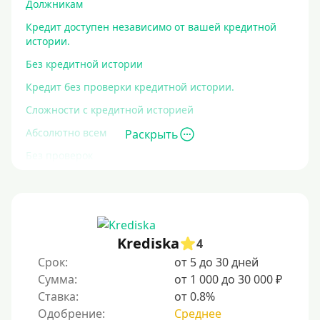
Должникам
Кредит доступен независимо от вашей кредитной
истории.
Без кредитной истории
Кредит без проверки кредитной истории.
Сложности с кредитной историей
Абсолютно всем
Раскрыть
Без проверок
Со 100% одобрением
Без отказа
На карту без отказа
Krediska
4
С просрочками
Срок:
от 5 до 30 дней
Сумма:
от 1 000 до 30 000 ₽
Залог
Ставка:
от 0.8%
Одобрение:
Среднее
Под залог ПТС