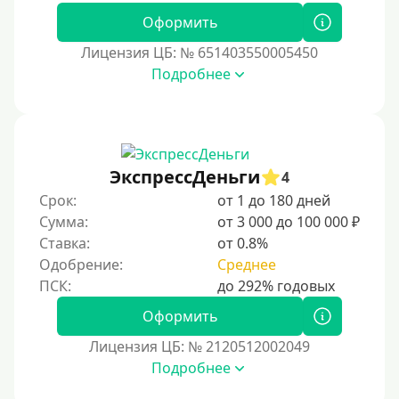
В рассрочку
Оформить
С ежемесячным платежом
Лицензия ЦБ: № 651403550005450
Бесплатно
Подробнее
Под низкий процент
Без процентов
Первый кредит без переплат
ЭкспрессДеньги
4
Без процентов на 30 дней
Срок:
от 1 до 180 дней
Под 0 %
Сумма:
от 3 000 до 100 000 ₽
Ставка:
от 0.8%
Условия
Одобрение:
Среднее
С опцией досрочного погашения долга
Оформить
Без страховок и комиссий
Лицензия ЦБ: № 2120512002049
Со страховкой
Подробнее
Повторный