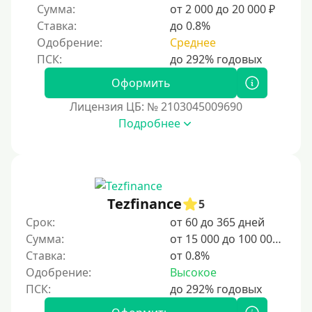
Деньги в долг
Сумма:
от 2 000 до 20 000 ₽
Ставка:
до 0.8%
В долг на карту
Одобрение:
Среднее
Срок
Оформить
1 день
Лицензия ЦБ: № 2103045009690
2 дня
Подробнее
3 дня
5 дней
На неделю
Tezfinance
5
10 дней
Срок:
от 60 до 365 дней
2 недели
Сумма:
от 15 000 до 100 000 ₽
15 дней
Ставка:
от 0.8%
Одобрение:
Высокое
20 дней
21 день