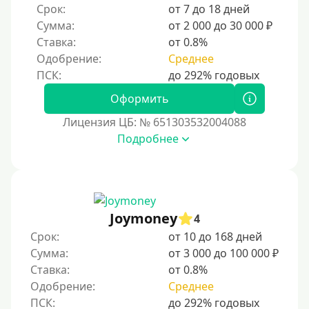
Без СНИЛСа
Срок:
от 7 до 18 дней
Сумма:
от 2 000 до 30 000 ₽
По паспорту
Ставка:
от 0.8%
Без паспорта
Одобрение:
Среднее
По фото
Без фото
Оформить
Без подтверждения дохода
Лицензия ЦБ: № 651303532004088
Подробнее
Без справок и поручителей
Без посредников
Процент
Joymoney
4
Под 1 %
Срок:
от 10 до 168 дней
С пролонгацией (продлением)
Сумма:
от 3 000 до 100 000 ₽
Ставка:
от 0.8%
Под высокий процент
Одобрение:
Среднее
Без комиссии