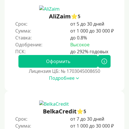
2 года
3 года
AliZaim
5
4 года
Срок:
от 5 до 30 дней
5 лет
Сумма:
от 1 000 до 30 000 ₽
Ставка:
до 0.8%
Краткосрочные
Одобрение:
Высокое
Долгосрочные
Оформить
Принятие решения
Лицензия ЦБ: № 1703045008650
За 1 минуту
Подробнее
За 2 минуты
За 3 минуты
За 5 минут
BelkaCredit
5
За 10 минут
Срок:
от 7 до 30 дней
За 15 минут
Сумма:
от 1 000 до 30 000 ₽