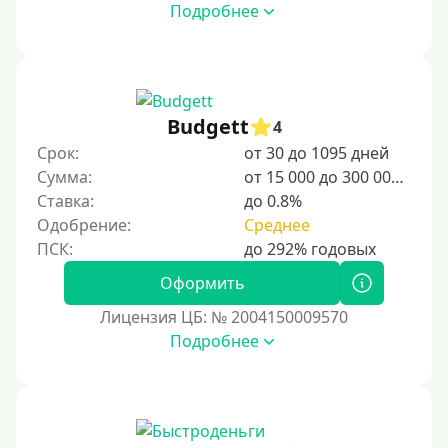
Подробнее
С 25 лет
Категории заемщиков
Несовершеннолетним
Budgett
4
Студентам
Срок:
от 30 до 1095 дней
Сумма:
от 15 000 до 300 000 ₽
Для мужчин
Ставка:
до 0.8%
Женский займ
Одобрение:
Среднее
Мамам в декрете
Без прописки
Оформить
Без регистрации
Лицензия ЦБ: № 2004150009570
Подробнее
С временной регистрацией
Банкротам
Без подтверждения личности
Пенсионерам