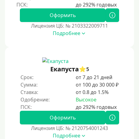
Без залога
Оформить
Под залог
Лицензия ЦБ: № 2103322009711
Под залог недвижимости
Подробнее
Под ПТС по доверенности
Под ПТС мотоцикла
Под ПТС спецтехники
Екапуста
Под ПТС грузового автомобиля
5
Срок:
от 7 до 21 дней
Авто без ПТС
Сумма:
от 100 до 30 000 ₽
Ставка:
от 0.8 до 1.5%
Цель
Одобрение:
Высокое
На Новый Год
Оформить
Чтобы улучшить кредитную историю, важно
своевременно погашать долги, избегать просрочек и
Лицензия ЦБ: № 2120754001243
регулярно проверять кредитный отчет. Также можно
Подробнее
воспользоваться кредитными картами с небольшим