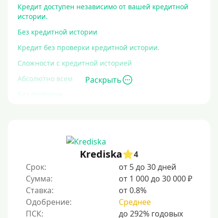
Кредит доступен независимо от вашей кредитной
истории.
Без кредитной истории
Кредит без проверки кредитной истории.
Сложности с кредитной историей
Абсолютно всем
Раскрыть
Без проверок
Со 100% одобрением
Без отказа
На карту без отказа
Krediska
4
С просрочками
Срок:
от 5 до 30 дней
Сумма:
от 1 000 до 30 000 ₽
Залог
Ставка:
от 0.8%
Одобрение:
Среднее
Под залог ПТС