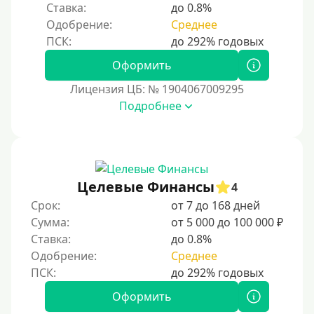
35000 руб
Ставка:
до 0.8%
Одобрение:
Среднее
40000 руб
50000 руб
Оформить
60000 руб
Лицензия ЦБ: № 1904067009295
70000 руб
Подробнее
80000 руб
90000 руб
100000 руб
Целевые Финансы
150000 руб
4
Срок:
от 7 до 168 дней
200000 руб
Сумма:
от 5 000 до 100 000 ₽
250000 руб
Ставка:
до 0.8%
300000 руб
Одобрение:
Среднее
500000 руб
Оформить
1000000 руб