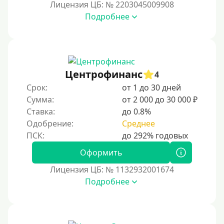
Лицензия ЦБ: № 2203045009908
Мини займы
Подробнее
На большую сумму
Банковские карты и платежные системы
Мастеркард
Центрофинанс
4
С помощью системы Юнистрим (Unistream)
Срок:
от 1 до 30 дней
Сумма:
от 2 000 до 30 000 ₽
На Вебмани
Ставка:
до 0.8%
ВТБ
Одобрение:
Среднее
Виза (Visa)
Тинькофф
Оформить
На карту Кукуруза
Лицензия ЦБ: № 1132932001674
Подробнее
Маэстро
Мир
Сбербанк