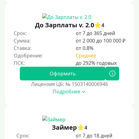
репутацию.
Для закрытия прочих кредитных обязательств
До Зарплаты v. 2.0
До зарплаты
4
Срок:
от 7 до 365 дней
Для ИП
Сумма:
от 2 000 до 100 000 ₽
Для бизнеса
Ставка:
от 0.8%
Одобрение:
Среднее
Документы
Оформить
Без документов
Лицензия ЦБ: № 1503140006946
По ИНН
Подробнее
По загранпаспорту
По военному билету
По водительскому удостоверению
По СНИЛСу
Займер
4
Без СНИЛСа
Срок:
от 7 до 18 дней