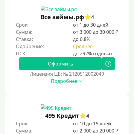
Без обмана
Все займы.рф
4
Без предоплат
Срок:
от 1 до 30 дней
Без электронной почты
Сумма:
от 3 000 до 30 000 ₽
С автоматическим одобрением
Ставка:
до 0.8%
Без номера телефона
Одобрение:
Среднее
На телефон
Оформить
Бесплатный доступ без скрытых платежей и
обязательных подписок
Лицензия ЦБ: № 2120512002049
Без звонков и проверок
Подробнее
Онлайн круглосуточно
Ночью
На карту круглосуточно
495 Кредит
4
24/7
Срок:
от 10 до 15 дней
Деньги в долг
Сумма:
от 2 000 до 20 000 ₽