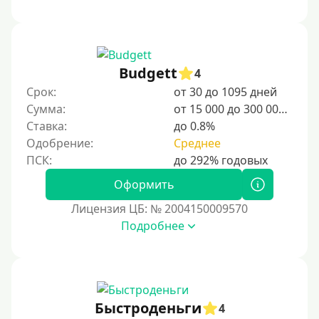
Категории заемщиков
Несовершеннолетним
Budgett
4
Студентам
Срок:
от 30 до 1095 дней
Сумма:
от 15 000 до 300 000 ₽
Для мужчин
Ставка:
до 0.8%
Женский займ
Одобрение:
Среднее
Мамам в декрете
Без прописки
Оформить
Без регистрации
Лицензия ЦБ: № 2004150009570
Подробнее
С временной регистрацией
Банкротам
Без подтверждения личности
Пенсионерам
Быстроденьги
4
Пенсионерам до 70 лет