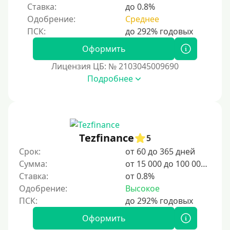
Ставка:
до 0.8%
В долг на карту
Одобрение:
Среднее
Срок
Оформить
1 день
Лицензия ЦБ: № 2103045009690
2 дня
Подробнее
3 дня
5 дней
На неделю
Tezfinance
5
10 дней
Срок:
от 60 до 365 дней
2 недели
Сумма:
от 15 000 до 100 000 ₽
15 дней
Ставка:
от 0.8%
Одобрение:
Высокое
20 дней
21 день
Оформить
На месяц