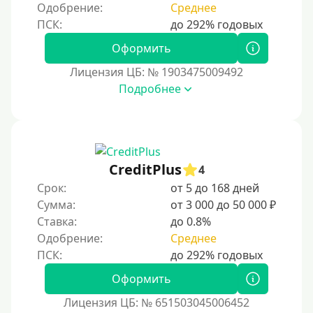
Одобрение:
Среднее
Роботы займов
Перевод денег на карту через Telegram
Оформить
Без списания средств с вашей карты
Лицензия ЦБ: № 1903475009492
Денежным переводом
Подробнее
По СМС
На электронный кошелек
На Юмани (ЮMoney)
CreditPlus
На Яндекс Деньги
4
Срок:
от 5 до 168 дней
Без привязки карты
Сумма:
от 3 000 до 50 000 ₽
Кошелёк Киви (Qiwi)
Ставка:
до 0.8%
Пополнение Киви-кошелька без СНИЛС
Одобрение:
Среднее
На кошельке Киви (Qiwi) имеются просроченные
платежи.
Оформить
Регистрация кошелька Киви доступна с 18 лет.
Лицензия ЦБ: № 651503045006452