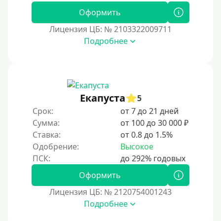
Без залога
Оформить
Под залог
Лицензия ЦБ: № 2103322009711
Под залог недвижимости
Подробнее
Под ПТС по доверенности
Под ПТС мотоцикла
Под ПТС спецтехники
Екапуста
Под ПТС грузового автомобиля
5
Срок:
от 7 до 21 дней
Авто без ПТС
Сумма:
от 100 до 30 000 ₽
Ставка:
от 0.8 до 1.5%
Цель
Одобрение:
Высокое
На Новый Год
Оформить
Чтобы улучшить кредитную историю, важно
своевременно погашать долги, избегать просрочек и
Лицензия ЦБ: № 2120754001243
регулярно проверять кредитный отчет. Также можно
Подробнее
воспользоваться кредитными картами с небольшим
лимитом, чтобы постепенно восстановить