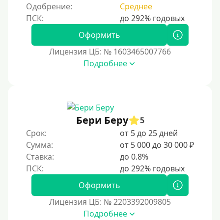
Одобрение:
Среднее
Срочные
Моментальные онлайн
Оформить
Экспресс
Лицензия ЦБ: № 1603465007766
В день обращения
Подробнее
Возраст
С 17 лет
Бери Беру
5
С 18 лет
Срок:
от 5 до 25 дней
С 19 лет
Сумма:
от 5 000 до 30 000 ₽
С 20 лет
Ставка:
до 0.8%
С 21 года
Оформить
С 22 лет
С 23 лет
Лицензия ЦБ: № 2203392009805
Подробнее
С 25 лет