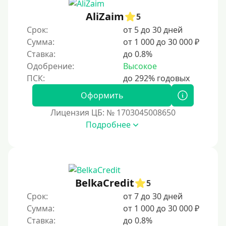
3 года
AliZaim
5
4 года
Срок:
от 5 до 30 дней
5 лет
Сумма:
от 1 000 до 30 000 ₽
Ставка:
до 0.8%
Краткосрочные
Одобрение:
Высокое
Долгосрочные
Оформить
Принятие решения
Лицензия ЦБ: № 1703045008650
За 1 минуту
Подробнее
За 2 минуты
За 3 минуты
За 5 минут
BelkaCredit
5
За 10 минут
Срок:
от 7 до 30 дней
За 15 минут
Сумма:
от 1 000 до 30 000 ₽
Ставка:
до 0.8%
За час