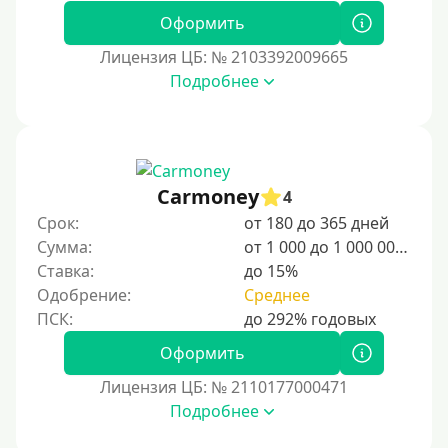
Для иностранцев, проживающих в Армении
Оформить
Для граждан Узбекистана, проживающих за рубежом
Лицензия ЦБ: № 2103392009665
Для граждан СНГ
Подробнее
Сумма (рублей)
100 руб
Carmoney
4
200 руб
Срок:
от 180 до 365 дней
300 руб
Сумма:
от 1 000 до 1 000 000 ₽
400 руб
Ставка:
до 15%
Одобрение:
Среднее
500 руб
1000 руб
Оформить
1500 руб
Лицензия ЦБ: № 2110177000471
2000 руб
Подробнее
2500 руб