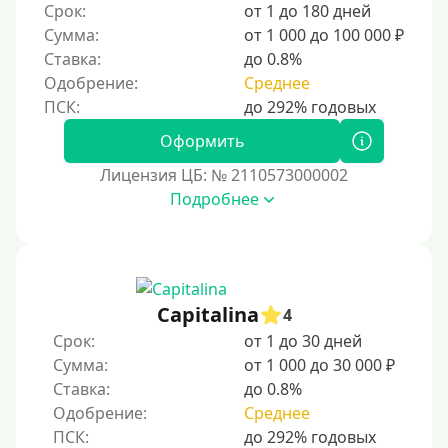
Срок:
от 1 до 180 дней
Пенсионерам до 75 лет
Сумма:
от 1 000 до 100 000 ₽
Ставка:
до 0.8%
Пенсионерам до 80 лет
Одобрение:
Среднее
Пенсионерам до 85 лет
Безработным
Оформить
Даже бомжам
Лицензия ЦБ: № 2110573000002
Без упоминания места трудоустройства
Подробнее
Для иностранных граждан
Для иностранных граждан, проживающих в Украине
Для граждан других стран, проживающих в
Казахстане
Capitalina
4
Для иностранных граждан, проживающих в
Срок:
от 1 до 30 дней
Кыргызстане
Сумма:
от 1 000 до 30 000 ₽
Ставка:
до 0.8%
Для граждан Таджикистана, находящихся за рубежом
Одобрение:
Среднее
Для граждан Беларуси, приезжающих из-за рубежа