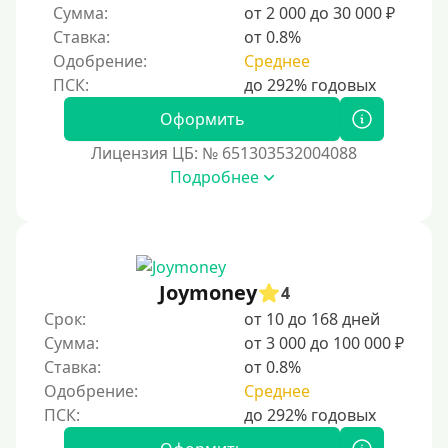
Сумма:
от 2 000 до 30 000 ₽
По паспорту
Ставка:
от 0.8%
Без паспорта
Одобрение:
Среднее
По фото
Без фото
Оформить
Без подтверждения дохода
Лицензия ЦБ: № 651303532004088
Подробнее
Без справок и поручителей
Без посредников
Процент
Joymoney
4
Под 1 %
Срок:
от 10 до 168 дней
С пролонгацией (продлением)
Сумма:
от 3 000 до 100 000 ₽
Ставка:
от 0.8%
Под высокий процент
Одобрение:
Среднее
Без комиссии
В рассрочку