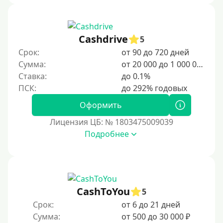
3000 руб
4000 руб
5000 руб
Cashdrive
5
Срок:
от 90 до 720 дней
6000 руб
Сумма:
от 20 000 до 1 000 000 ₽
7000 руб
Ставка:
до 0.1%
8000 руб
9000 руб
Оформить
10000 руб
Лицензия ЦБ: № 1803475009039
12000 руб
Подробнее
15000 руб
20000 руб
25000 руб
CashToYou
5
30000 руб
Срок:
от 6 до 21 дней
30000 руб на год
Сумма:
от 500 до 30 000 ₽