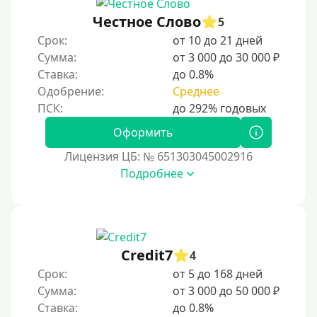
Моментум (Momentum)
Честное Слово
5
С помощью системы Контакт (Contact)
Срок:
от 10 до 21 дней
Золотая Корона
Сумма:
от 3 000 до 30 000 ₽
Ставка:
до 0.8%
С использованием системы быстрых платежей (СБП)
Одобрение:
Среднее
Способы получения
Оформить
Без активации сервиса
Лицензия ЦБ: № 651303045002916
Без участия банков
Подробнее
На сберкнижку
На дом срочно
Не выходя из дома
Credit7
4
Без посещения офиса
Срок:
от 5 до 168 дней
В офисе
Сумма:
от 3 000 до 50 000 ₽
В ломбарде
Ставка:
до 0.8%