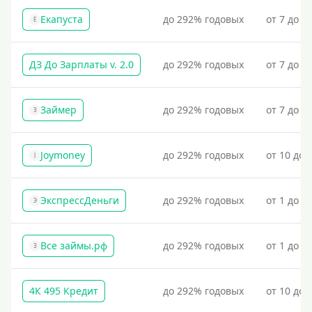
По военному билету
Екапуста
до 292% годовых
от 7 до 2
Е
По водительскому удостоверению
По СНИЛСу
ДЗ До Зарплаты v. 2.0
до 292% годовых
от 7 до 3
Без СНИЛСа
По паспорту
Займер
до 292% годовых
от 7 до 1
З
Без паспорта
По фото
Joymoney
до 292% годовых
от 10 до 
J
Без фото
Без подтверждения дохода
ЭкспрессДеньги
до 292% годовых
от 1 до 1
Э
Без справок и поручителей
Без посредников
Все займы.рф
до 292% годовых
от 1 до 3
З
Процент
4К 495 Кредит
до 292% годовых
от 10 до 
Под 1 %