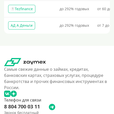
С пролонгацией (продлением)
Tezfinance
до 292% годовых
от 60 до 
T
Под высокий процент
Без комиссии
АД А Деньги
до 292% годовых
от 7 до 3
В рассрочку
С ежемесячным платежом
Бесплатно
Под низкий процент
Без процентов
Самые свежие данные о займах, кредитах,
Первый кредит без переплат
банковских картах, страховых услугах, процедуре
Без процентов на 30 дней
банкротства и прочих финансовых инструментах в
Под 0 %
России.
Условия
Телефон для связи
8 804 700 03 11
С опцией досрочного погашения долга
Звонок бесплатный