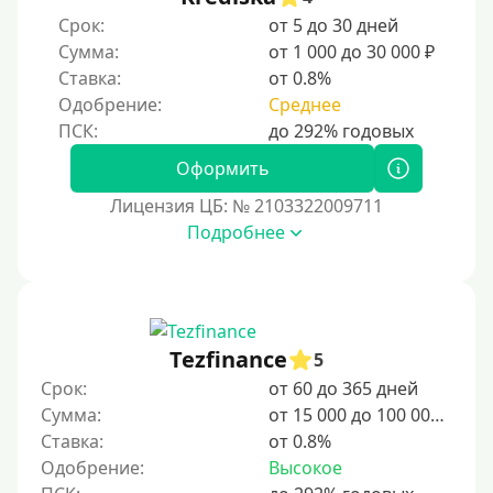
С просрочками
Срок:
от 5 до 30 дней
Сумма:
от 1 000 до 30 000 ₽
Залог
Ставка:
от 0.8%
Одобрение:
Среднее
Под залог ПТС
Без залога
Оформить
Под залог
Лицензия ЦБ: № 2103322009711
Под залог недвижимости
Подробнее
Под ПТС по доверенности
Под ПТС мотоцикла
Под ПТС спецтехники
Tezfinance
Под ПТС грузового автомобиля
5
Срок:
от 60 до 365 дней
Авто без ПТС
Сумма:
от 15 000 до 100 000 ₽
Ставка:
от 0.8%
Цель
Одобрение:
Высокое