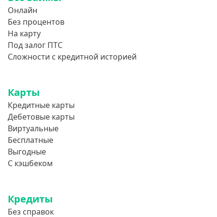
Онлайн
Повторный
Без процентов
Надежные
На карту
Без обмана
Под залог ПТС
Сложности с кредитной историей
Без предоплат
Без электронной почты
С автоматическим одобрением
Карты
Кредитные карты
Без номера телефона
Дебетовые карты
На телефон
Виртуальные
Бесплатный доступ без скрытых платежей и
Бесплатные
обязательных подписок
Выгодные
Без звонков и проверок
С кэшбеком
Онлайн круглосуточно
Ночью
Кредиты
На карту круглосуточно
Без справок