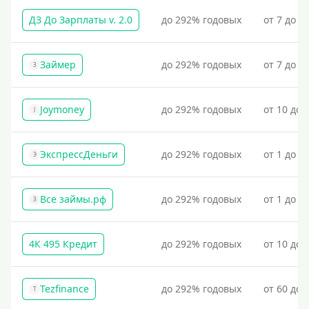
По СНИЛСу
ДЗ До Зарплаты v. 2.0
до 292% годовых
от 7 до 3
Без СНИЛСа
По паспорту
Займер
до 292% годовых
от 7 до 1
З
Без паспорта
По фото
Joymoney
до 292% годовых
от 10 до 
J
Без фото
Без подтверждения дохода
ЭкспрессДеньги
до 292% годовых
от 1 до 1
Э
Без справок и поручителей
Без посредников
Все займы.рф
до 292% годовых
от 1 до 3
З
Процент
4К 495 Кредит
до 292% годовых
от 10 до 
Под 1 %
С пролонгацией (продлением)
Tezfinance
до 292% годовых
от 60 до 
T
Под высокий процент