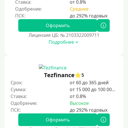
Ставка:
от 0.8%
Одобрение:
Среднее
Под залог ПТС
Без залога
Оформить
Под залог
Лицензия ЦБ: № 2103322009711
Под залог недвижимости
Подробнее
Под ПТС по доверенности
Под ПТС мотоцикла
Под ПТС спецтехники
Tezfinance
Под ПТС грузового автомобиля
5
Срок:
от 60 до 365 дней
Авто без ПТС
Сумма:
от 15 000 до 100 000 ₽
Ставка:
от 0.8%
Цель
Одобрение:
Высокое
На Новый Год
Оформить
Чтобы улучшить кредитную историю, важно
своевременно погашать долги, избегать просрочек и