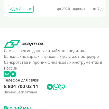
Без комиссии
АД А Деньги
до 292% годовых
от 7 до 3
В рассрочку
С ежемесячным платежом
Бесплатно
Под низкий процент
Без процентов
Самые свежие данные о займах, кредитах,
Первый кредит без переплат
банковских картах, страховых услугах, процедуре
Без процентов на 30 дней
банкротства и прочих финансовых инструментах в
Под 0 %
России.
Условия
Телефон для связи
8 804 700 03 11
С опцией досрочного погашения долга
Звонок бесплатный
Без страховок и комиссий
Все займы
Со страховкой