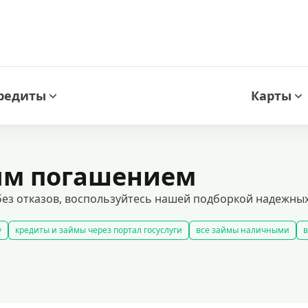
редиты
Карты
ым погашением
ез отказов, воспользуйтесь нашей подборкой надежных
у
кредиты и займы через портал госуслуги
все займы наличными
в
быстрые займы
все займы до зарплаты
новые займы
смс займ
долгосрочные займы
популярные займы
лучшие займы
подобр