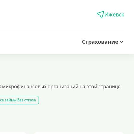
Ижевск
Страхование
 микрофинансовых организаций на этой странице.
се займы без отказа
все займы
все займы ночью
все займы без комиссии
ать займ
рейтинг займов
условия выдачи займов