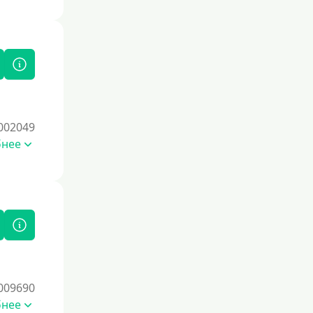
кредитными картами с небольшим
лимитом, чтобы постепенно
восстановить репутацию.
Для закрытия прочих кредитных
обязательств
До зарплаты
Для ИП
002049
Для бизнеса
бнее
Документы
Без документов
По ИНН
По загранпаспорту
По военному билету
009690
По водительскому удостоверению
бнее