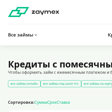
Все займы
К
Кредиты с помесячн
Чтобы оформить займ с ежемесячным платежом и б
все займы онлайн
все займы под залог птс
все займы на карт
беспроцентные займы на выгодных условиях
срочные займы
кредиты на карту за 15 минут
оформить срочный займ в россии
Сортировка:
Сумма
Срок
Ставка
рефинансирование займов
калькулятор займов