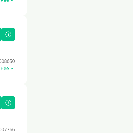
бнее
Без комиссии
В рассрочку
С ежемесячным платежом
Бесплатно
Под низкий процент
Без процентов
Первый кредит без переплат
008650
бнее
Без процентов на 30 дней
Под 0 %
Условия
С опцией досрочного погашения
долга
Без страховок и комиссий
007766