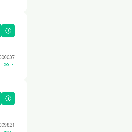
По СНИЛСу
Без СНИЛСа
По паспорту
Без паспорта
По фото
Без фото
000037
Без подтверждения дохода
бнее
Без справок и поручителей
Без посредников
Процент
Под 1 %
С пролонгацией (продлением)
009821
Под высокий процент