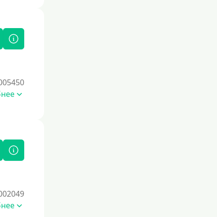
Под залог
Под залог недвижимости
Под ПТС по доверенности
Под ПТС мотоцикла
Под ПТС спецтехники
005450
Под ПТС грузового автомобиля
бнее
Авто без ПТС
Цель
На Новый Год
Чтобы улучшить кредитную историю,
важно своевременно погашать
долги, избегать просрочек и
002049
регулярно проверять кредитный
бнее
отчет. Также можно воспользоваться