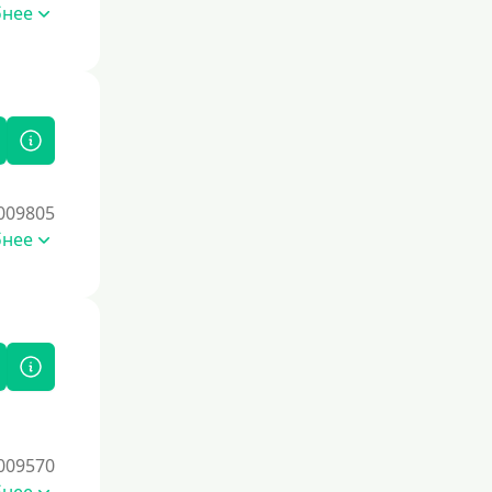
Со страховкой
бнее
Повторный
Надежные
Без обмана
Без предоплат
Без электронной почты
009805
С автоматическим одобрением
бнее
Без номера телефона
На телефон
Бесплатный доступ без скрытых
платежей и обязательных подписок
Без звонков и проверок
Онлайн круглосуточно
Ночью
009570
На карту круглосуточно