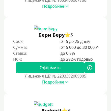
Лицензия ЦБ: № 1603465007766
В день обращения
Подробнее
Возраст
С 17 лет
Бери Беру
5
С 18 лет
Срок:
от 5 до 25 дней
С 19 лет
Сумма:
от 5 000 до 30 000 ₽
С 20 лет
Ставка:
до 0.8%
С 21 года
Оформить
С 22 лет
С 23 лет
Лицензия ЦБ: № 2203392009805
Подробнее
С 25 лет
Категории заемщиков
Несовершеннолетним
Budgett
4