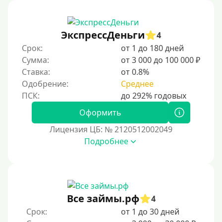
Без процентов
Первый кредит без переплат
ЭкспрессДеньги
4
Без процентов на 30 дней
Срок:
от 1 до 180 дней
Под 0 %
Сумма:
от 3 000 до 100 000 ₽
Ставка:
от 0.8%
Условия
Одобрение:
Среднее
С опцией досрочного погашения долга
Оформить
Без страховок и комиссий
Лицензия ЦБ: № 2120512002049
Со страховкой
Подробнее
Повторный
Надежные
Без обмана
Все займы.рф
4
Без предоплат
Срок:
от 1 до 30 дней
Без электронной почты