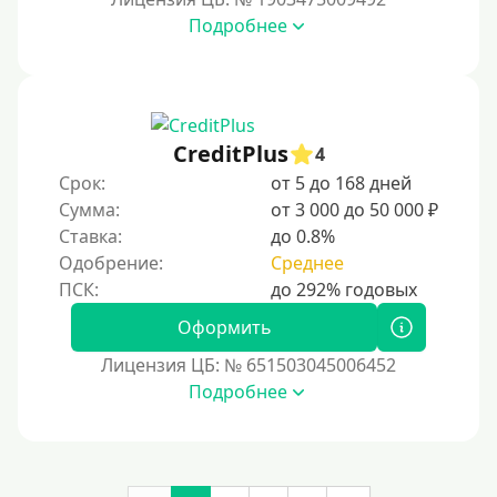
Денежным переводом
Подробнее
По СМС
На электронный кошелек
На Юмани (ЮMoney)
CreditPlus
На Яндекс Деньги
4
Срок:
от 5 до 168 дней
Без привязки карты
Сумма:
от 3 000 до 50 000 ₽
Кошелёк Киви (Qiwi)
Ставка:
до 0.8%
Пополнение Киви-кошелька без СНИЛС
Одобрение:
Среднее
На кошельке Киви (Qiwi) имеются просроченные
платежи.
Оформить
Регистрация кошелька Киви доступна с 18 лет.
Лицензия ЦБ: № 651503045006452
Пополнение Киви-кошелька для безработных:
Подробнее
доступные способы и возможности
Открыть Киви-кошелек можно даже с плохой
кредитной историей. Это быстрый и удобный способ
для онлайн-платежей, переводов и управления