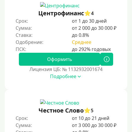
Мастеркард
Центрофинанс
4
С помощью системы Юнистрим (Unistream)
Срок:
от 1 до 30 дней
Сумма:
от 2 000 до 30 000 ₽
На Вебмани
Ставка:
до 0.8%
ВТБ
Одобрение:
Среднее
Виза (Visa)
Тинькофф
Оформить
На карту Кукуруза
Лицензия ЦБ: № 1132932001674
Подробнее
Маэстро
Мир
Сбербанк
Моментум (Momentum)
Честное Слово
5
С помощью системы Контакт (Contact)
Срок:
от 10 до 21 дней
Золотая Корона
Сумма:
от 3 000 до 30 000 ₽