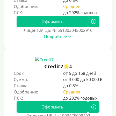
Ставка:
до 0.8%
С использованием системы быстрых платежей (СБП)
Одобрение:
Среднее
Способы получения
Оформить
Без активации сервиса
Лицензия ЦБ: № 651303045002916
Без участия банков
Подробнее
На сберкнижку
На дом срочно
Не выходя из дома
Credit7
4
Без посещения офиса
Срок:
от 5 до 168 дней
В офисе
Сумма:
от 3 000 до 50 000 ₽
В ломбарде
Ставка:
до 0.8%
Одобрение:
Среднее
Роботы займов
Перевод денег на карту через Telegram
Оформить
Без списания средств с вашей карты
Лицензия ЦБ: № 1903475009492