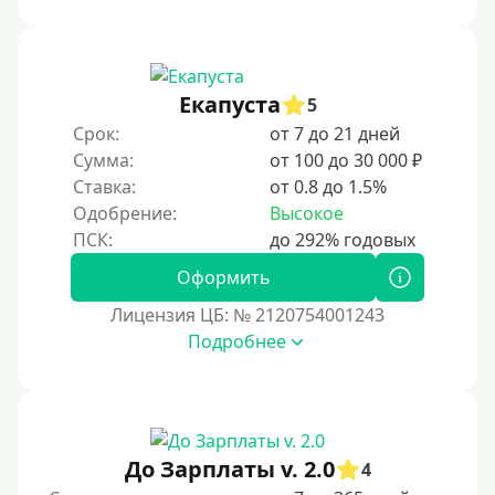
Под ПТС мотоцикла
Под ПТС спецтехники
Екапуста
Под ПТС грузового автомобиля
5
Срок:
от 7 до 21 дней
Авто без ПТС
Сумма:
от 100 до 30 000 ₽
Ставка:
от 0.8 до 1.5%
Цель
Одобрение:
Высокое
На Новый Год
Оформить
Чтобы улучшить кредитную историю, важно
своевременно погашать долги, избегать просрочек и
Лицензия ЦБ: № 2120754001243
регулярно проверять кредитный отчет. Также можно
Подробнее
воспользоваться кредитными картами с небольшим
лимитом, чтобы постепенно восстановить
репутацию.
Для закрытия прочих кредитных обязательств
До Зарплаты v. 2.0
До зарплаты
4