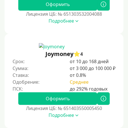
Без фото
Оформить
Без подтверждения дохода
Лицензия ЦБ: № 651303532004088
Подробнее
Без справок и поручителей
Без посредников
Процент
Joymoney
4
Под 1 %
Срок:
от 10 до 168 дней
С пролонгацией (продлением)
Сумма:
от 3 000 до 100 000 ₽
Ставка:
от 0.8%
Под высокий процент
Одобрение:
Среднее
Без комиссии
В рассрочку
Оформить
С ежемесячным платежом
Лицензия ЦБ: № 651403550005450
Бесплатно
Подробнее
Под низкий процент