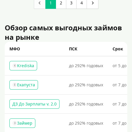
1
2
3
4
финансами без проверки кредитного рейтинга.
Пенсионерам на Киви-кошелек: удобные способы
пополнения и оплаты услуг. Простая регистрация,
безопасные переводы и доступ к государственным
Обзор самых выгодных займов
выплатам.
на рынке
Пополнение Киви-кошелька без комиссии
МФО
ПСК
Срок
Пополнение Киви-кошелька без подтверждения по
телефону
Пополнение виртуальной карты Qiwi
Krediska
до 292% годовых
от 5 до 3
K
Пополнение Киви-кошелька с использованием
паспортных данных
Екапуста
до 292% годовых
от 7 до 2
Е
Пополнение Киви-кошелька без паспорта
Пополнение Киви-кошелька без использования
ДЗ До Зарплаты v. 2.0
до 292% годовых
от 7 до 3
банковской карты
Пополнение Киви-кошелька без проблем и отказов
Займер
до 292% годовых
от 7 до 1
На банковский счет
З