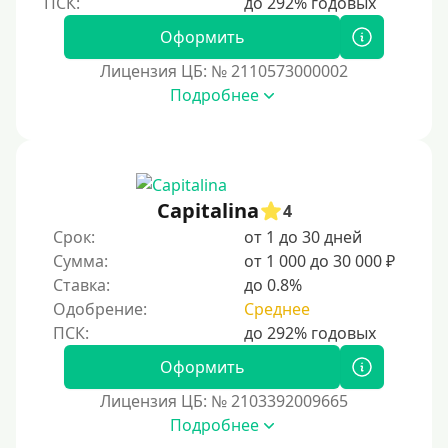
Безработным
Оформить
Даже бомжам
Лицензия ЦБ: № 2110573000002
Без упоминания места трудоустройства
Подробнее
Для иностранных граждан
Для иностранных граждан, проживающих в Украине
Для граждан других стран, проживающих в
Казахстане
Capitalina
4
Для иностранных граждан, проживающих в
Срок:
от 1 до 30 дней
Кыргызстане
Сумма:
от 1 000 до 30 000 ₽
Ставка:
до 0.8%
Для граждан Таджикистана, находящихся за рубежом
Одобрение:
Среднее
Для граждан Беларуси, приезжающих из-за рубежа
Для иностранцев, проживающих в Армении
Оформить
Для граждан Узбекистана, проживающих за рубежом
Лицензия ЦБ: № 2103392009665
Для граждан СНГ
Подробнее