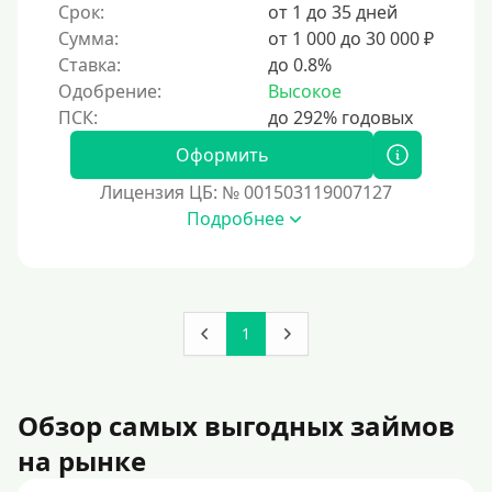
До зарплаты
Срок:
от 1 до 35 дней
Сумма:
от 1 000 до 30 000 ₽
Для ИП
Ставка:
до 0.8%
Для бизнеса
Одобрение:
Высокое
Документы
Оформить
Без документов
Лицензия ЦБ: № 001503119007127
Подробнее
По ИНН
По загранпаспорту
По военному билету
По водительскому удостоверению
1
По СНИЛСу
Без СНИЛСа
Обзор самых выгодных займов
По паспорту
на рынке
Без паспорта