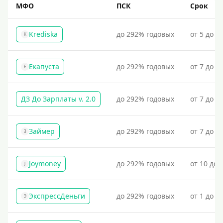
По фото
МФО
ПСК
Срок
Без фото
Krediska
до 292% годовых
от 5 до 3
K
Без подтверждения дохода
Без справок и поручителей
Екапуста
до 292% годовых
от 7 до 2
Без посредников
Е
Процент
ДЗ До Зарплаты v. 2.0
до 292% годовых
от 7 до 3
Под 1 %
Займер
до 292% годовых
от 7 до 1
З
С пролонгацией (продлением)
Под высокий процент
Joymoney
до 292% годовых
от 10 до 
J
Без комиссии
В рассрочку
ЭкспрессДеньги
до 292% годовых
от 1 до 1
С ежемесячным платежом
Э
Бесплатно