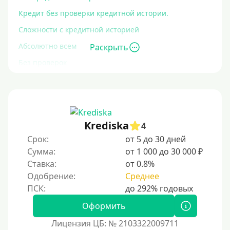
Кредит без проверки кредитной истории.
Сложности с кредитной историей
Абсолютно всем
Раскрыть
Без проверок
Со 100% одобрением
Без отказа
На карту без отказа
Krediska
4
С просрочками
Срок:
от 5 до 30 дней
Сумма:
от 1 000 до 30 000 ₽
Залог
Ставка:
от 0.8%
Одобрение:
Среднее
Под залог ПТС
Без залога
Оформить
Под залог
Лицензия ЦБ: № 2103322009711
Под залог недвижимости