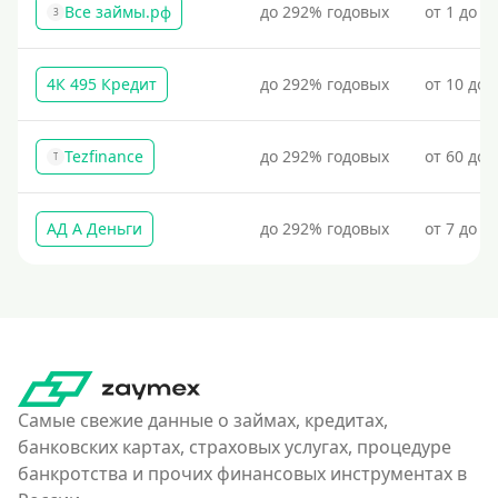
Все займы.рф
до 292% годовых
от 1 до 3
Под низкий процент
З
Без процентов
4К 495 Кредит
до 292% годовых
от 10 до 
Первый кредит без переплат
Без процентов на 30 дней
Tezfinance
до 292% годовых
от 60 до 
Под 0 %
T
Условия
АД А Деньги
до 292% годовых
от 7 до 3
С опцией досрочного погашения долга
Без страховок и комиссий
Со страховкой
Повторный
Надежные
Самые свежие данные о займах, кредитах,
банковских картах, страховых услугах, процедуре
Без обмана
банкротства и прочих финансовых инструментах в
Без предоплат