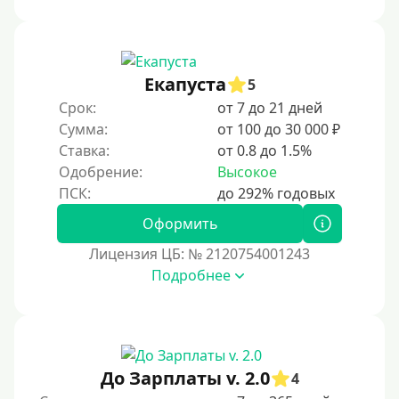
Под ПТС мотоцикла
Под ПТС спецтехники
Екапуста
Под ПТС грузового автомобиля
5
Срок:
от 7 до 21 дней
Авто без ПТС
Сумма:
от 100 до 30 000 ₽
Ставка:
от 0.8 до 1.5%
Цель
Одобрение:
Высокое
На Новый Год
Оформить
Чтобы улучшить кредитную историю, важно
своевременно погашать долги, избегать просрочек и
Лицензия ЦБ: № 2120754001243
регулярно проверять кредитный отчет. Также можно
Подробнее
воспользоваться кредитными картами с небольшим
лимитом, чтобы постепенно восстановить
репутацию.
Для закрытия прочих кредитных обязательств
До Зарплаты v. 2.0
До зарплаты
4