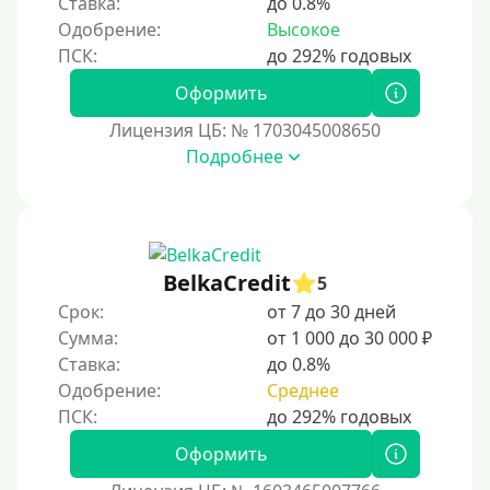
Ставка:
до 0.8%
Краткосрочные
Одобрение:
Высокое
Долгосрочные
Оформить
Принятие решения
Лицензия ЦБ: № 1703045008650
За 1 минуту
Подробнее
За 2 минуты
За 3 минуты
За 5 минут
BelkaCredit
5
За 10 минут
Срок:
от 7 до 30 дней
За 15 минут
Сумма:
от 1 000 до 30 000 ₽
Ставка:
до 0.8%
За час
Одобрение:
Среднее
Срочные
Моментальные онлайн
Оформить
Экспресс