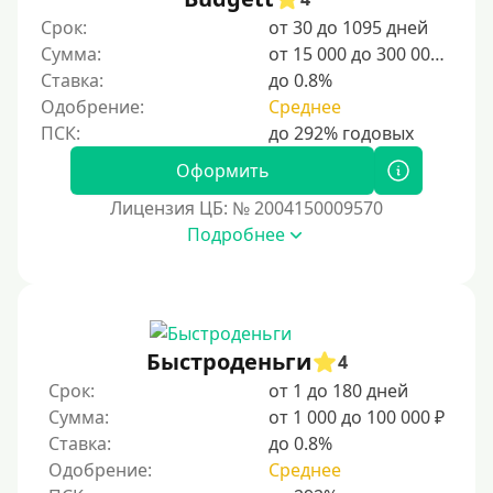
Студентам
Срок:
от 30 до 1095 дней
Сумма:
от 15 000 до 300 000 ₽
Для мужчин
Ставка:
до 0.8%
Женский займ
Одобрение:
Среднее
Мамам в декрете
Без прописки
Оформить
Без регистрации
Лицензия ЦБ: № 2004150009570
Подробнее
С временной регистрацией
Банкротам
Без подтверждения личности
Пенсионерам
Быстроденьги
4
Пенсионерам до 70 лет
Срок:
от 1 до 180 дней
Пенсионерам до 75 лет
Сумма:
от 1 000 до 100 000 ₽
Ставка:
до 0.8%
Пенсионерам до 80 лет
Одобрение:
Среднее
Пенсионерам до 85 лет