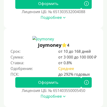
Без фото
Оформить
Без подтверждения дохода
Лицензия ЦБ: № 651303532004088
Подробнее
Без справок и поручителей
Без посредников
Процент
Joymoney
4
Под 1 %
Срок:
от 10 до 168 дней
С пролонгацией (продлением)
Сумма:
от 3 000 до 100 000 ₽
Ставка:
от 0.8%
Под высокий процент
Одобрение:
Среднее
Без комиссии
В рассрочку
Оформить
С ежемесячным платежом
Лицензия ЦБ: № 651403550005450
Бесплатно
Подробнее
Под низкий процент