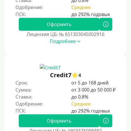
Ставка:
до 0.8%
С использованием системы быстрых платежей (СБП)
Одобрение:
Среднее
Способы получения
Оформить
Без активации сервиса
Лицензия ЦБ: № 651303045002916
Без участия банков
Подробнее
На сберкнижку
На дом срочно
Не выходя из дома
Credit7
4
Без посещения офиса
Срок:
от 5 до 168 дней
В офисе
Сумма:
от 3 000 до 50 000 ₽
В ломбарде
Ставка:
до 0.8%
Одобрение:
Среднее
Роботы займов
Перевод денег на карту через Telegram
Оформить
Без списания средств с вашей карты
Лицензия ЦБ: № 1903475009492