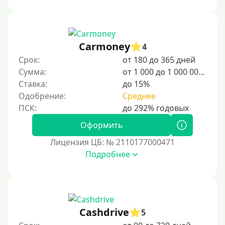
Сумма (рублей)
100 руб
Carmoney
4
200 руб
Срок:
от 180 до 365 дней
300 руб
Сумма:
от 1 000 до 1 000 000 ₽
400 руб
Ставка:
до 15%
Одобрение:
Среднее
500 руб
1000 руб
Оформить
1500 руб
Лицензия ЦБ: № 2110177000471
2000 руб
Подробнее
2500 руб
3000 руб
4000 руб
5000 руб
Cashdrive
5