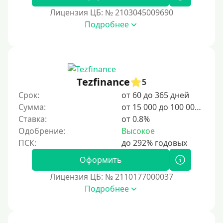
1 день
Лицензия ЦБ: № 2103045009690
2 дня
Подробнее
3 дня
5 дней
На неделю
Tezfinance
5
10 дней
Срок:
от 60 до 365 дней
2 недели
Сумма:
от 15 000 до 100 000 ₽
15 дней
Ставка:
от 0.8%
Одобрение:
Высокое
20 дней
21 день
Оформить
На месяц
Лицензия ЦБ: № 2110177000037
30 дней без процентов
Подробнее
2 месяца
60 дней