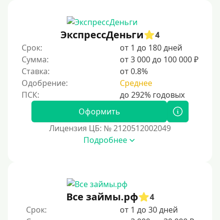
Без процентов
Первый кредит без переплат
ЭкспрессДеньги
4
Без процентов на 30 дней
Срок:
от 1 до 180 дней
Под 0 %
Сумма:
от 3 000 до 100 000 ₽
Ставка:
от 0.8%
Условия
Одобрение:
Среднее
С опцией досрочного погашения долга
Оформить
Без страховок и комиссий
Лицензия ЦБ: № 2120512002049
Со страховкой
Подробнее
Повторный
Надежные
Без обмана
Все займы.рф
4
Без предоплат
Срок:
от 1 до 30 дней
Без электронной почты