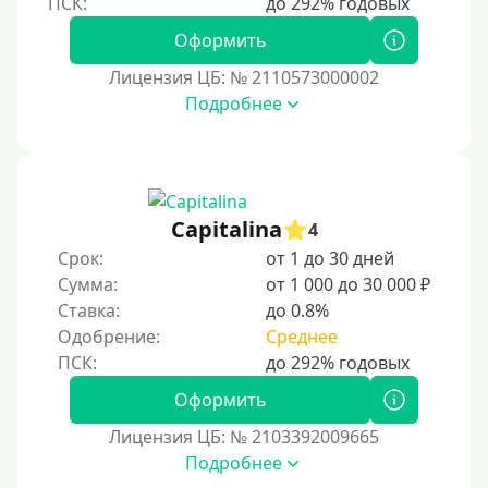
Безработным
Оформить
Даже бомжам
Лицензия ЦБ: № 2110573000002
Без упоминания места трудоустройства
Подробнее
Для иностранных граждан
Для иностранных граждан, проживающих в Украине
Для граждан других стран, проживающих в
Казахстане
Capitalina
4
Для иностранных граждан, проживающих в
Срок:
от 1 до 30 дней
Кыргызстане
Сумма:
от 1 000 до 30 000 ₽
Ставка:
до 0.8%
Для граждан Таджикистана, находящихся за рубежом
Одобрение:
Среднее
Для граждан Беларуси, приезжающих из-за рубежа
Для иностранцев, проживающих в Армении
Оформить
Для граждан Узбекистана, проживающих за рубежом
Лицензия ЦБ: № 2103392009665
Для граждан СНГ
Подробнее