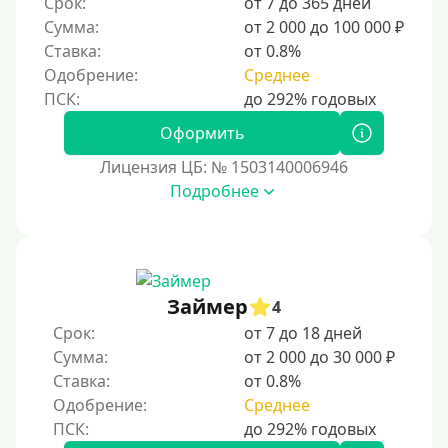
Срок:
от 7 до 365 дней
Для ИП
Сумма:
от 2 000 до 100 000 ₽
Для бизнеса
Ставка:
от 0.8%
Одобрение:
Среднее
Документы
Оформить
Без документов
Лицензия ЦБ: № 1503140006946
По ИНН
Подробнее
По загранпаспорту
По военному билету
По водительскому удостоверению
По СНИЛСу
Займер
4
Без СНИЛСа
Срок:
от 7 до 18 дней
Сумма:
от 2 000 до 30 000 ₽
По паспорту
Ставка:
от 0.8%
Без паспорта
Одобрение:
Среднее
По фото