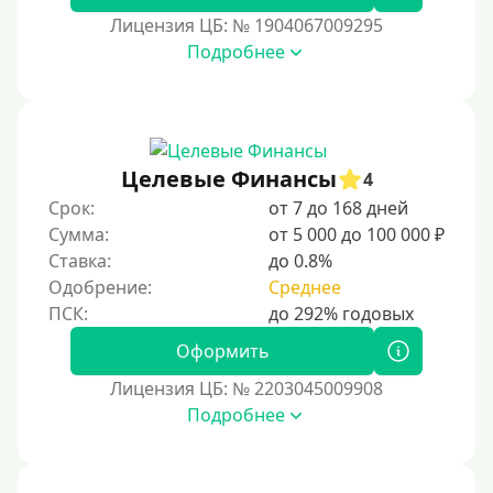
60000 руб
Лицензия ЦБ: № 1904067009295
70000 руб
Подробнее
80000 руб
90000 руб
100000 руб
Целевые Финансы
150000 руб
4
Срок:
от 7 до 168 дней
200000 руб
Сумма:
от 5 000 до 100 000 ₽
250000 руб
Ставка:
до 0.8%
300000 руб
Одобрение:
Среднее
500000 руб
Оформить
1000000 руб
Лицензия ЦБ: № 2203045009908
Мини займы
Подробнее
На большую сумму
Банковские карты и платежные системы