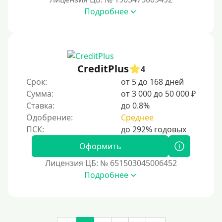
Денежным переводом
Подробнее
По СМС
На электронный кошелек
На Юмани (ЮMoney)
CreditPlus
На Яндекс Деньги
4
Срок:
от 5 до 168 дней
Без привязки карты
Сумма:
от 3 000 до 50 000 ₽
Кошелёк Киви (Qiwi)
Ставка:
до 0.8%
Пополнение Киви-кошелька без СНИЛС
Одобрение:
Среднее
На кошельке Киви (Qiwi) имеются просроченные
платежи.
Оформить
Регистрация кошелька Киви доступна с 18 лет.
Лицензия ЦБ: № 651503045006452
Пополнение Киви-кошелька для безработных:
Подробнее
доступные способы и возможности
Открыть Киви-кошелек можно даже с плохой
кредитной историей. Это быстрый и удобный способ
для онлайн-платежей, переводов и управления