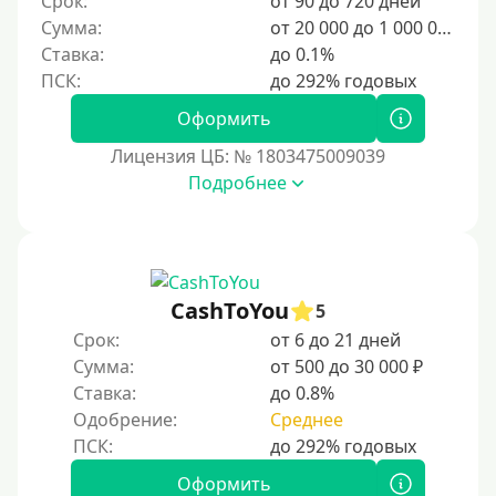
Срок:
от 90 до 720 дней
6000 руб
Сумма:
от 20 000 до 1 000 000 ₽
7000 руб
Ставка:
до 0.1%
8000 руб
9000 руб
Оформить
10000 руб
Лицензия ЦБ: № 1803475009039
12000 руб
Подробнее
15000 руб
20000 руб
25000 руб
CashToYou
5
30000 руб
Срок:
от 6 до 21 дней
30000 руб на год
Сумма:
от 500 до 30 000 ₽
35000 руб
Ставка:
до 0.8%
Одобрение:
Среднее
40000 руб
50000 руб
Оформить