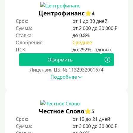
Мастеркард
Центрофинанс
4
С помощью системы Юнистрим (Unistream)
Срок:
от 1 до 30 дней
Сумма:
от 2 000 до 30 000 ₽
На Вебмани
Ставка:
до 0.8%
ВТБ
Одобрение:
Среднее
Виза (Visa)
Тинькофф
Оформить
На карту Кукуруза
Лицензия ЦБ: № 1132932001674
Подробнее
Маэстро
Мир
Сбербанк
Моментум (Momentum)
Честное Слово
5
С помощью системы Контакт (Contact)
Срок:
от 10 до 21 дней
Золотая Корона
Сумма:
от 3 000 до 30 000 ₽