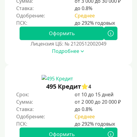
Сумма:
от 3 000 до 30 000 ₽
С автоматическим одобрением
Ставка:
до 0.8%
Без номера телефона
Одобрение:
Среднее
На телефон
Оформить
Бесплатный доступ без скрытых платежей и
обязательных подписок
Лицензия ЦБ: № 2120512002049
Без звонков и проверок
Подробнее
Онлайн круглосуточно
Ночью
На карту круглосуточно
495 Кредит
4
24/7
Срок:
от 10 до 15 дней
Деньги в долг
Сумма:
от 2 000 до 20 000 ₽
Ставка:
до 0.8%
В долг на карту
Одобрение:
Среднее
Срок
Оформить