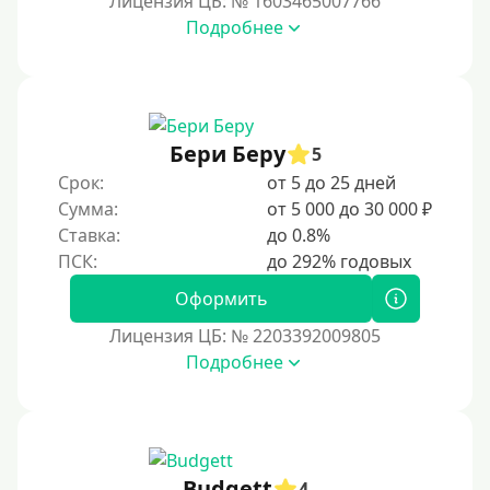
Лицензия ЦБ: № 1603465007766
В день обращения
Подробнее
Возраст
С 17 лет
Бери Беру
5
С 18 лет
Срок:
от 5 до 25 дней
С 19 лет
Сумма:
от 5 000 до 30 000 ₽
С 20 лет
Ставка:
до 0.8%
С 21 года
Оформить
С 22 лет
С 23 лет
Лицензия ЦБ: № 2203392009805
Подробнее
С 25 лет
Категории заемщиков
Несовершеннолетним
Budgett
4