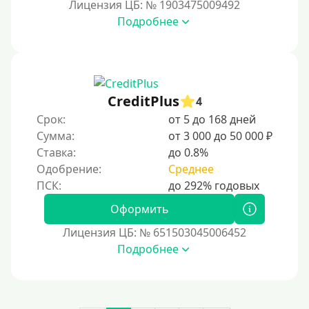
Лицензия ЦБ: № 1903475009492
Денежным переводом
Подробнее
По СМС
На электронный кошелек
На Юмани (ЮMoney)
CreditPlus
На Яндекс Деньги
4
Срок:
от 5 до 168 дней
Без привязки карты
Сумма:
от 3 000 до 50 000 ₽
Кошелёк Киви (Qiwi)
Ставка:
до 0.8%
Пополнение Киви-кошелька без СНИЛС
Одобрение:
Среднее
На кошельке Киви (Qiwi) имеются просроченные
платежи.
Оформить
Регистрация кошелька Киви доступна с 18 лет.
Лицензия ЦБ: № 651503045006452
Пополнение Киви-кошелька для безработных:
Подробнее
доступные способы и возможности
Открыть Киви-кошелек можно даже с плохой
кредитной историей. Это быстрый и удобный способ