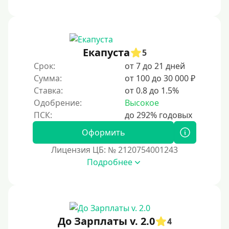
Под ПТС по доверенности
Под ПТС мотоцикла
Под ПТС спецтехники
Екапуста
Под ПТС грузового автомобиля
5
Срок:
от 7 до 21 дней
Авто без ПТС
Сумма:
от 100 до 30 000 ₽
Ставка:
от 0.8 до 1.5%
Цель
Одобрение:
Высокое
На Новый Год
Оформить
Чтобы улучшить кредитную историю, важно
своевременно погашать долги, избегать просрочек и
Лицензия ЦБ: № 2120754001243
регулярно проверять кредитный отчет. Также можно
Подробнее
воспользоваться кредитными картами с небольшим
лимитом, чтобы постепенно восстановить
репутацию.
Для закрытия прочих кредитных обязательств
До Зарплаты v. 2.0
До зарплаты
4