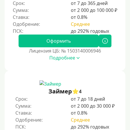
Срок:
от 7 до 365 дней
Для ИП
Сумма:
от 2 000 до 100 000 ₽
Для бизнеса
Ставка:
от 0.8%
Одобрение:
Среднее
Документы
Оформить
Без документов
Лицензия ЦБ: № 1503140006946
По ИНН
Подробнее
По загранпаспорту
По военному билету
По водительскому удостоверению
По СНИЛСу
Займер
4
Без СНИЛСа
Срок:
от 7 до 18 дней
Сумма:
от 2 000 до 30 000 ₽
По паспорту
Ставка:
от 0.8%
Без паспорта
Одобрение:
Среднее
По фото