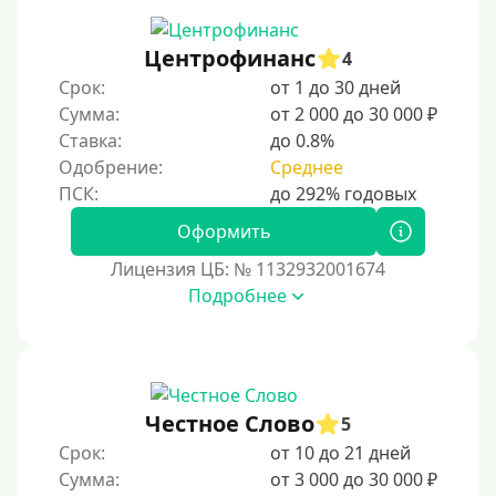
Мастеркард
Центрофинанс
4
С помощью системы Юнистрим (Unistream)
Срок:
от 1 до 30 дней
Сумма:
от 2 000 до 30 000 ₽
На Вебмани
Ставка:
до 0.8%
ВТБ
Одобрение:
Среднее
Виза (Visa)
Тинькофф
Оформить
На карту Кукуруза
Лицензия ЦБ: № 1132932001674
Подробнее
Маэстро
Мир
Сбербанк
Моментум (Momentum)
Честное Слово
5
С помощью системы Контакт (Contact)
Срок:
от 10 до 21 дней
Золотая Корона
Сумма:
от 3 000 до 30 000 ₽