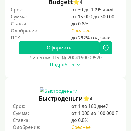
Budgett
4
Студентам
Срок:
от 30 до 1095 дней
Сумма:
от 15 000 до 300 000 ₽
Для мужчин
Ставка:
до 0.8%
Женский займ
Одобрение:
Среднее
Мамам в декрете
Без прописки
Оформить
Без регистрации
Лицензия ЦБ: № 2004150009570
Подробнее
С временной регистрацией
Банкротам
Без подтверждения личности
Пенсионерам
Быстроденьги
4
Пенсионерам до 70 лет
Срок:
от 1 до 180 дней
Пенсионерам до 75 лет
Сумма:
от 1 000 до 100 000 ₽
Ставка:
до 0.8%
Пенсионерам до 80 лет
Одобрение:
Среднее
Пенсионерам до 85 лет