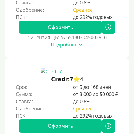
Ставка:
до 0.8%
С использованием системы быстрых платежей (СБП)
Одобрение:
Среднее
Способы получения
Оформить
Без активации сервиса
Лицензия ЦБ: № 651303045002916
Без участия банков
Подробнее
На сберкнижку
На дом срочно
Не выходя из дома
Credit7
4
Без посещения офиса
Срок:
от 5 до 168 дней
В офисе
Сумма:
от 3 000 до 50 000 ₽
В ломбарде
Ставка:
до 0.8%
Одобрение:
Среднее
Роботы займов
Перевод денег на карту через Telegram
Оформить
Без списания средств с вашей карты