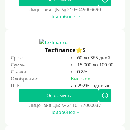
1 день
Лицензия ЦБ: № 2103045009690
2 дня
Подробнее
3 дня
5 дней
На неделю
Tezfinance
5
10 дней
Срок:
от 60 до 365 дней
2 недели
Сумма:
от 15 000 до 100 000 ₽
15 дней
Ставка:
от 0.8%
Одобрение:
Высокое
20 дней
21 день
Оформить
На месяц
Лицензия ЦБ: № 2110177000037
30 дней без процентов
Подробнее
2 месяца
60 дней