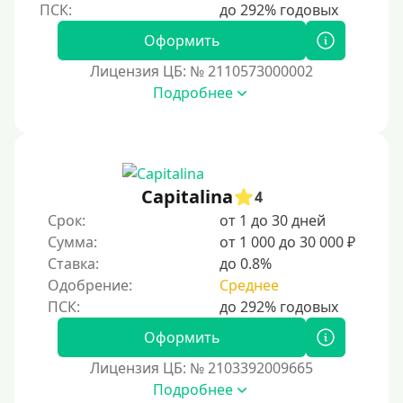
Безработным
Оформить
Даже бомжам
Лицензия ЦБ: № 2110573000002
Без упоминания места трудоустройства
Подробнее
Для иностранных граждан
Для иностранных граждан, проживающих в Украине
Для граждан других стран, проживающих в
Казахстане
Capitalina
4
Для иностранных граждан, проживающих в
Срок:
от 1 до 30 дней
Кыргызстане
Сумма:
от 1 000 до 30 000 ₽
Ставка:
до 0.8%
Для граждан Таджикистана, находящихся за рубежом
Одобрение:
Среднее
Для граждан Беларуси, приезжающих из-за рубежа
Для иностранцев, проживающих в Армении
Оформить
Для граждан Узбекистана, проживающих за рубежом
Лицензия ЦБ: № 2103392009665
Для граждан СНГ
Подробнее