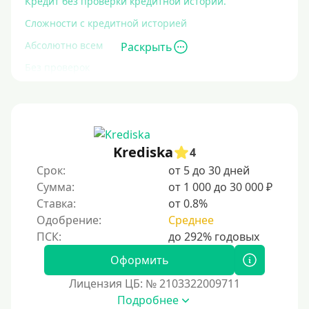
Кредит без проверки кредитной истории.
Сложности с кредитной историей
Абсолютно всем
Раскрыть
Без проверок
Со 100% одобрением
Без отказа
На карту без отказа
Krediska
4
С просрочками
Срок:
от 5 до 30 дней
Сумма:
от 1 000 до 30 000 ₽
Залог
Ставка:
от 0.8%
Одобрение:
Среднее
Под залог ПТС
Без залога
Оформить
Под залог
Лицензия ЦБ: № 2103322009711
Под залог недвижимости
Подробнее