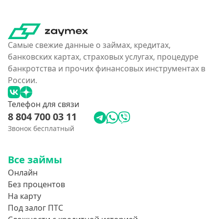
Похожие МФО
Как еКапуста
Наподобие Займера
Самые свежие данные о займах, кредитах,
Словно Золотая Корона
банковских картах, страховых услугах, процедуре
банкротства и прочих финансовых инструментах в
Привет Сосед
России.
Квику
А-Деньги
Телефон для связи
8 804 700 03 11
Аполлон займ
Звонок бесплатный
Веб-Займ
Лайм Займ
Все займы
Доброзайм
Онлайн
Деньги на карту мгновенно
Без процентов
На карту
Под залог ПТС