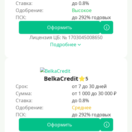
Ставка:
до 0.8%
Краткосрочные
Одобрение:
Высокое
Долгосрочные
Оформить
Принятие решения
Лицензия ЦБ: № 1703045008650
За 1 минуту
Подробнее
За 2 минуты
За 3 минуты
За 5 минут
BelkaCredit
5
За 10 минут
Срок:
от 7 до 30 дней
За 15 минут
Сумма:
от 1 000 до 30 000 ₽
Ставка:
до 0.8%
За час
Одобрение:
Среднее
Срочные
Моментальные онлайн
Оформить
Экспресс