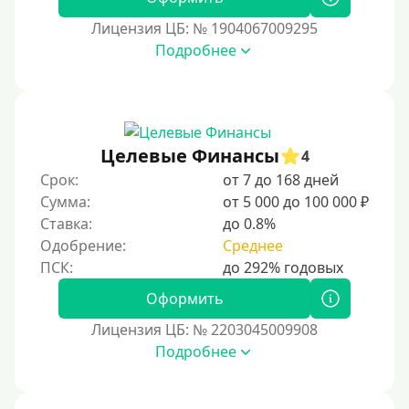
60000 руб
Лицензия ЦБ: № 1904067009295
70000 руб
Подробнее
80000 руб
90000 руб
100000 руб
Целевые Финансы
150000 руб
4
Срок:
от 7 до 168 дней
200000 руб
Сумма:
от 5 000 до 100 000 ₽
250000 руб
Ставка:
до 0.8%
300000 руб
Одобрение:
Среднее
500000 руб
Оформить
1000000 руб
Лицензия ЦБ: № 2203045009908
Мини займы
Подробнее
На большую сумму
Банковские карты и платежные системы