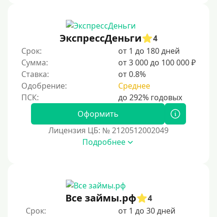
Без процентов
Первый кредит без переплат
ЭкспрессДеньги
4
Без процентов на 30 дней
Срок:
от 1 до 180 дней
Под 0 %
Сумма:
от 3 000 до 100 000 ₽
Ставка:
от 0.8%
Условия
Одобрение:
Среднее
С опцией досрочного погашения долга
Оформить
Без страховок и комиссий
Лицензия ЦБ: № 2120512002049
Со страховкой
Подробнее
Повторный
Надежные
Без обмана
Все займы.рф
4
Без предоплат
Срок:
от 1 до 30 дней
Без электронной почты