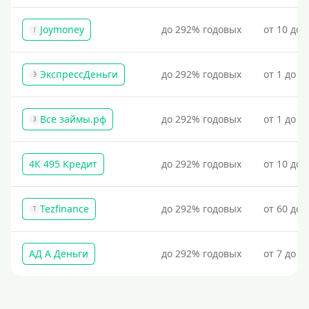
Наличными
Joymoney
до 292% годовых
от 10 до 
По телефону
J
Через госуслуги
ЭкспрессДеньги
до 292% годовых
от 1 до 1
Без карты
Э
На карту
Все займы.рф
до 292% годовых
от 1 до 3
Карта с нулевым остатком
З
На дебетовую карту
На кредитную карту
4К 495 Кредит
до 292% годовых
от 10 до 
На виртуальную карту
На неименную карту
Tezfinance
до 292% годовых
от 60 до 
T
На именную карту
На зарплатную карту
АД А Деньги
до 292% годовых
от 7 до 3
Перевод на чужую карту без согласия