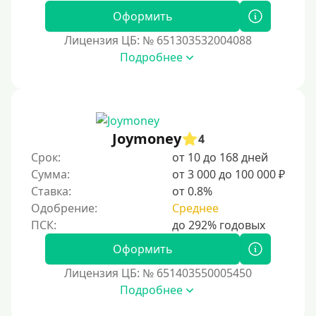
Без фото
Оформить
Без подтверждения дохода
Лицензия ЦБ: № 651303532004088
Подробнее
Без справок и поручителей
Без посредников
Процент
Joymoney
4
Под 1 %
Срок:
от 10 до 168 дней
С пролонгацией (продлением)
Сумма:
от 3 000 до 100 000 ₽
Ставка:
от 0.8%
Под высокий процент
Одобрение:
Среднее
Без комиссии
В рассрочку
Оформить
С ежемесячным платежом
Лицензия ЦБ: № 651403550005450
Бесплатно
Подробнее
Под низкий процент