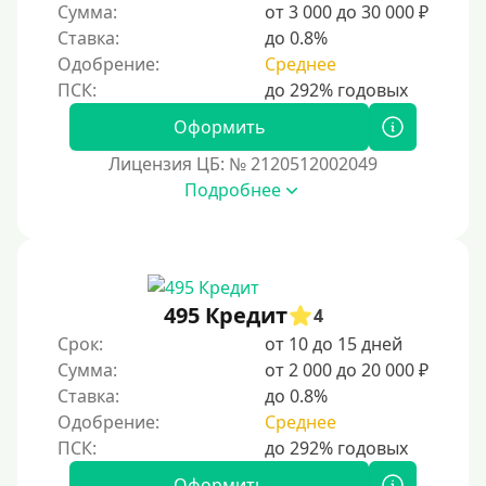
Сумма:
от 3 000 до 30 000 ₽
С автоматическим одобрением
Ставка:
до 0.8%
Без номера телефона
Одобрение:
Среднее
На телефон
Оформить
Бесплатный доступ без скрытых платежей и
обязательных подписок
Лицензия ЦБ: № 2120512002049
Без звонков и проверок
Подробнее
Онлайн круглосуточно
Ночью
На карту круглосуточно
495 Кредит
4
24/7
Срок:
от 10 до 15 дней
Деньги в долг
Сумма:
от 2 000 до 20 000 ₽
Ставка:
до 0.8%
В долг на карту
Одобрение:
Среднее
Срок
Оформить