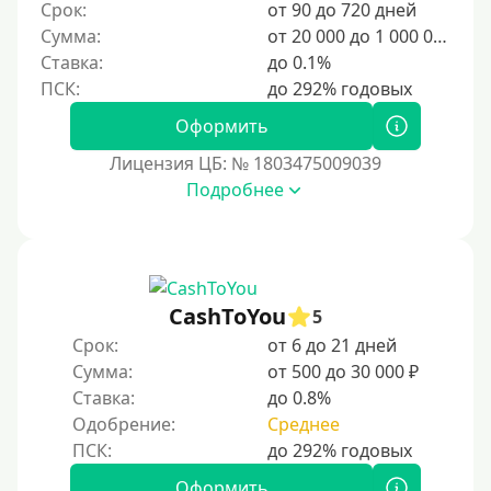
Срок:
от 90 до 720 дней
6000 руб
Сумма:
от 20 000 до 1 000 000 ₽
7000 руб
Ставка:
до 0.1%
8000 руб
9000 руб
Оформить
10000 руб
Лицензия ЦБ: № 1803475009039
12000 руб
Подробнее
15000 руб
20000 руб
25000 руб
CashToYou
5
30000 руб
Срок:
от 6 до 21 дней
30000 руб на год
Сумма:
от 500 до 30 000 ₽
35000 руб
Ставка:
до 0.8%
Одобрение:
Среднее
40000 руб
50000 руб
Оформить