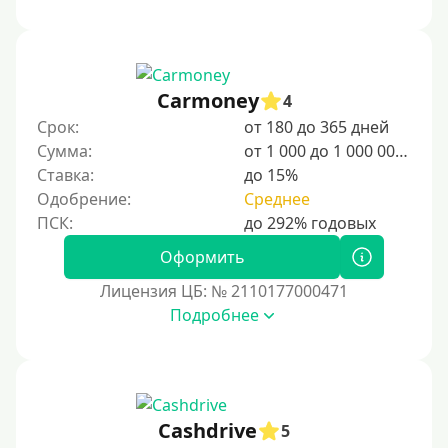
Сумма (рублей)
100 руб
Carmoney
4
200 руб
Срок:
от 180 до 365 дней
300 руб
Сумма:
от 1 000 до 1 000 000 ₽
400 руб
Ставка:
до 15%
Одобрение:
Среднее
500 руб
1000 руб
Оформить
1500 руб
Лицензия ЦБ: № 2110177000471
2000 руб
Подробнее
2500 руб
3000 руб
4000 руб
5000 руб
Cashdrive
5